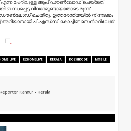
ന്ന പേരിലുള്ള ആപ്​ ഡൗ​ണ്‍ലോഡ്​ ചെയ്​തത്​.
ബന്ധപ്പെട്ട വിവാദമുണ്ടായതോടെ മൂന്ന്​
ൗണ്‍ലോഡ്​ ചെയ്​തു. ഉത്തരേന്ത്യയില്‍ നിന്നടക്കം
 അറിയാനായി പി.എസ്​.സി കോച്ചിങ്​ സെന്‍ററിലേക്ക്​
HOME LIVE
EZHOMELIVE
KERALA
KOZHIKODE
MOBILE
eporter Kannur - Kerala