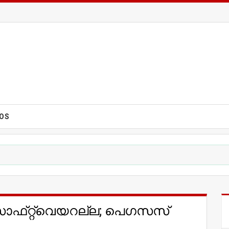
EOS
​റ്റ്​വെയറല്ല; പെഗസസ്​