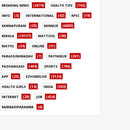
(2674)
(102)
BREAKING NEWS
HEALTH TIPS
(3)
(42)
(19)
INFO
INTERNATIONAL
KPSC
(25)
(6885)
KANNAPURAM
KANNUR
(10157)
(38)
KERALA
MATTOOL
(24)
(31)
MAYYIL
ONLINE
(7)
(261)
PARASSINIKKADAV
PAYYANUR
(404)
(786)
PAZHANGADI
SPORTS
(25)
(3124)
APP
EZHOMELIVE
(14)
(503)
HEALTH GIRLS
INDIA
(28)
(424)
INTERNET
JOB
(6)
KANNADIPARAMBA