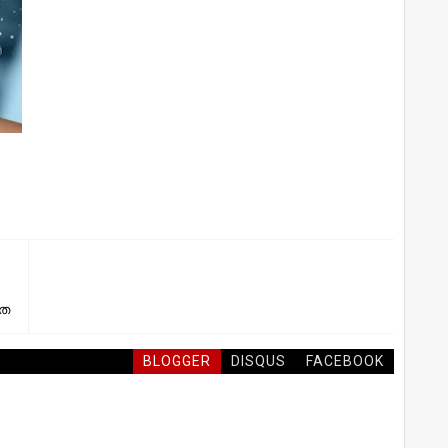
യത
BLOGGER
DISQUS
FACEBOOK