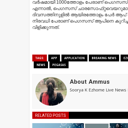
വര്‍ഷമായി 1000ത്തോളം പേരാണ്​ പെഗസസ്​ എ
എന്നാല്‍, പെഗസസ്​ ചാരസോഫ്​റ്റവെയറുമായി 
ദിവസത്തിനുളില്‍ ആയിരത്തോളം പേര്‍ ആപ്​ ഡ
നിരവധി പേരാണ്​ പെഗസസ്​ ആപിനെ കുറിച്ച്‌​
വിളിക്കുന്നത്​.
TAGS:
APP
APPLICATION
BREAKING NEWS
EZ
NEWS
PEGASAS
About Ammus
Soorya K Ezhome Live News R
RELATED POSTS