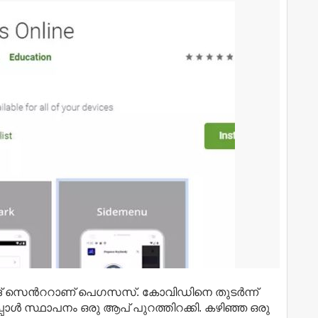
​ സെന്‍ററാണ്​ പെഗസസ്​. കോവിഡിനെ തുടര്‍ന്ന്​
പോള്‍ സ്ഥാപനം ഒരു ആപ്​ പുറത്തിറക്കി. കഴിഞ്ഞ ഒരു