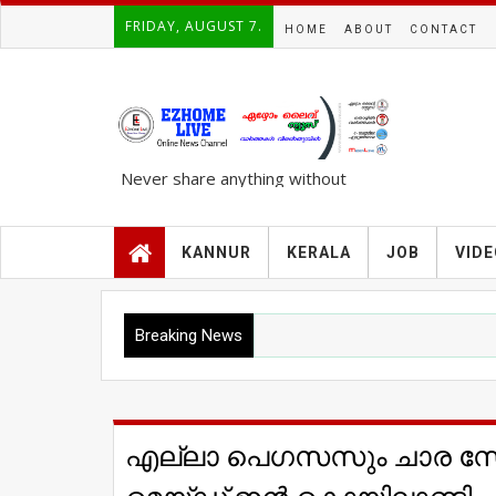
FRIDAY, AUGUST 7.
HOME
ABOUT
CONTACT
Never share anything without
knowing the complete TRUTH..!!!
KANNUR
KERALA
JOB
VID
Breaking News
എല്ലാ പെഗസസും ചാര സോഫ്