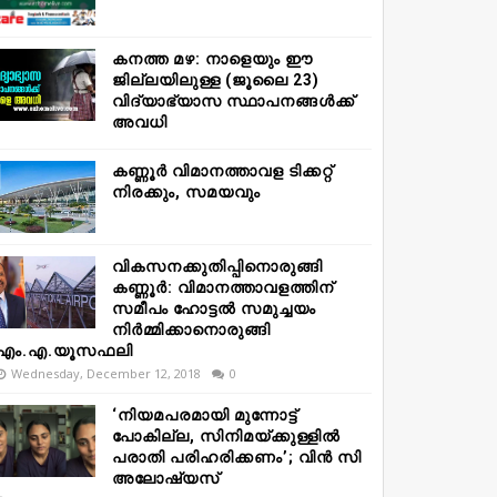
കനത്ത മഴ: നാളെയും ഈ
ജില്ലയിലുള്ള (ജൂലൈ 23)
വിദ്യാഭ്യാസ സ്ഥാപനങ്ങൾക്ക്
അവധി
കണ്ണൂർ വിമാനത്താവള ടിക്കറ്റ്
നിരക്കും, സമയവും
വികസനക്കുതിപ്പിനൊരുങ്ങി
കണ്ണൂർ: വിമാനത്താവളത്തിന്
സമീപം ഹോട്ടൽ സമുച്ചയം
നിർമ്മിക്കാനൊരുങ്ങി
എം.എ.യൂസഫലി
Wednesday, December 12, 2018
0
‘നിയമപരമായി മുന്നോട്ട്
പോകില്ല, സിനിമയ്ക്കുള്ളിൽ
പരാതി പരിഹരിക്കണം’; വിൻ സി
അലോഷ്യസ്