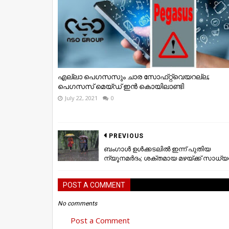
എല്ലാ പെഗസസും ചാര സോഫ്​റ്റ്​വെയറല്ല;
പെഗസസ്​ മെയ്​ഡ്​ ഇന്‍ കൊയിലാണ്ടി
July 22, 2021
0
PREVIOUS
ബംഗാൾ ഉൾക്കടലിൽ ഇന്ന് പുതിയ
ന്യൂനമർദം; ശക്തമായ മഴയ്ക്ക് സാധ്
POST A COMMENT
No comments
Post a Comment