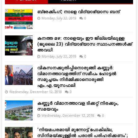
ബ്രേക്കിംഗ്; നാളെ വിദ്യാഭ്യാസ ബന്ദ്
Monday, July 22, 2019
0
കനത്ത മഴ: നാളെയും ഈ ജില്ലയിലുള്ള
(ജൂലൈ 23) വിദ്യാഭ്യാസ സ്ഥാപനങ്ങൾക്ക്
അവധി
Monday, July 22, 2019
0
വികസനക്കുതിപ്പിനൊരുങ്ങി കണ്ണൂർ:
വിമാനത്താവളത്തിന് സമീപം ഹോട്ടൽ
സമുച്ചയം നിർമ്മിക്കാനൊരുങ്ങി
എം.എ.യൂസഫലി
Wednesday, December 12, 2018
0
കണ്ണൂർ വിമാനത്താവള ടിക്കറ്റ് നിരക്കും,
സമയവും
Wednesday, December 12, 2018
0
‘നിയമപരമായി മുന്നോട്ട് പോകില്ല,
സിനിമയ്ക്കുള്ളിൽ പരാതി പരിഹരിക്കണം’;