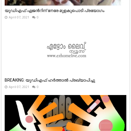
യുഡിഎഫ് ഏജന്‍റിന് നേരേ മുളകുപൊടി പ്രയോഗം
April 07, 2021
0
BREAKING: യുഡിഎഫ് ഹർത്താൽ പ്രഖ്യാപിച്ചു
April 07, 2021
0