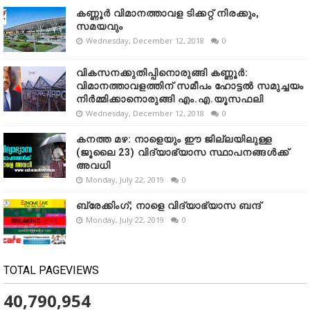
കണ്ണൂർ വിമാനത്താവള ടിക്കറ്റ് നിരക്കും,
സമയവും
Wednesday, December 12, 2018
0
വികസനക്കുതിപ്പിനൊരുങ്ങി കണ്ണൂർ:
വിമാനത്താവളത്തിന് സമീപം ഹോട്ടൽ സമുച്ചയം
നിർമ്മിക്കാനൊരുങ്ങി എം.എ.യൂസഫലി
Wednesday, December 12, 2018
0
കനത്ത മഴ: നാളെയും ഈ ജില്ലയിലുള്ള
(ജൂലൈ 23) വിദ്യാഭ്യാസ സ്ഥാപനങ്ങൾക്ക്
അവധി
Monday, July 22, 2019
0
ബ്രേക്കിംഗ്; നാളെ വിദ്യാഭ്യാസ ബന്ദ്
Monday, July 22, 2019
0
TOTAL PAGEVIEWS
40,790,954