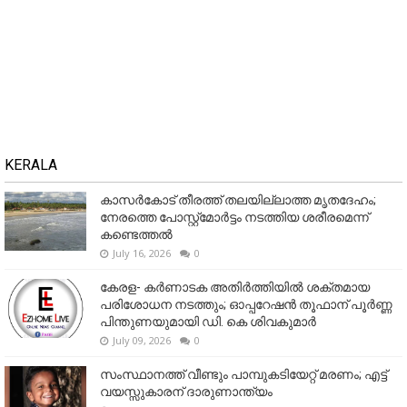
KERALA
കാസർകോട് തീരത്ത് തലയില്ലാത്ത മൃതദേഹം;
നേരത്തെ പോസ്റ്റ്‌മോർട്ടം നടത്തിയ ശരീരമെന്ന്
കണ്ടെത്തൽ
July 16, 2026
0
കേരള- കർണാടക അതിർത്തിയിൽ ശക്തമായ
പരിശോധന നടത്തും; ഓപ്പറേഷൻ തൂഫാന് പൂർണ്ണ
പിന്തുണയുമായി ഡി. കെ ശിവകുമാർ
July 09, 2026
0
സംസ്ഥാനത്ത് വീണ്ടും പാമ്പുകടിയേറ്റ് മരണം; എട്ട്
വയസ്സുകാരന് ദാരുണാന്ത്യം