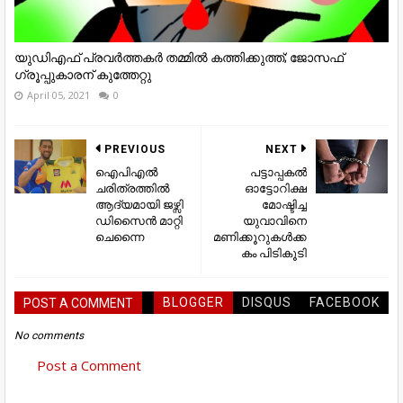
യുഡിഎഫ് പ്രവര്‍ത്തകര്‍ തമ്മില്‍ കത്തിക്കുത്ത്; ജോസഫ്
ഗ്രൂപ്പുകാരന് കുത്തേറ്റു
April 05, 2021
0
PREVIOUS
NEXT
ഐപിഎൽ
പട്ടാപ്പകൽ
ചരിത്രത്തിൽ
ഓട്ടോറിക്ഷ
ആദ്യമായി ജഴ്സി
മോഷ്ടിച്ച
ഡിസൈൻ മാറ്റി
യുവാവിനെ
ചെന്നൈ
മണിക്കൂറുകൾക്ക
കം പിടികൂടി
BLOGGER
DISQUS
FACEBOOK
POST A COMMENT
No comments
Post a Comment