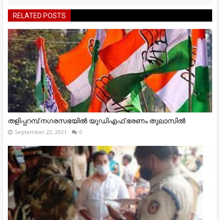
RELATED POSTS
തളിപ്പറമ്പ്‌ നഗരസഭയിൽ യുഡിഎഫ്‌ ഭരണം തുലാസിൽ
September 22, 2021
0