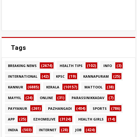
Tags
(2674)
(102)
(3)
BREAKING NEWS
HEALTH TIPS
INFO
(42)
(19)
(25)
INTERNATIONAL
KPSC
KANNAPURAM
(6885)
(10157)
(38)
KANNUR
KERALA
MATTOOL
(24)
(31)
(7)
MAYYIL
ONLINE
PARASSINIKKADAV
(261)
(404)
(786)
PAYYANUR
PAZHANGADI
SPORTS
(25)
(3124)
(14)
APP
EZHOMELIVE
HEALTH GIRLS
(503)
(28)
(424)
INDIA
INTERNET
JOB