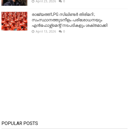
April 23, 2026
0
രാജ്യത്ത് LPG സിലിണ്ടർ തിരിമറി ;
സംസ്ഥാനത്തുടനീളം പരിശോധനയും
എൻഫോഴ്സ്മെന്റ് നടപടികളും ശക്തമാക്കി
April 13, 2026
0
POPULAR POSTS