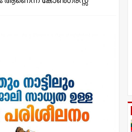
.പിഎം ആണെന്ന് കോൺഗ്രസ്സ്