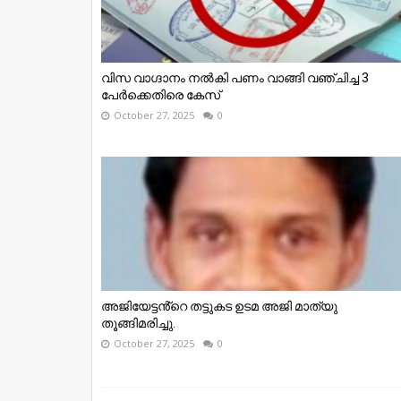
വിസ വാഗ്ദാനം നൽകി പണം വാങ്ങി വഞ്ചിച്ച 3
പേർക്കെതിരെ കേസ്
October 27, 2025
0
അജിയേട്ടൻ്റെ തട്ടുകട ഉടമ അജി മാത്യു
തൂങ്ങിമരിച്ചു.
October 27, 2025
0