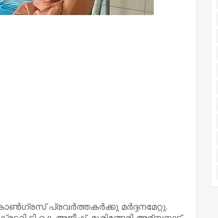
ഗ്രസ് പ്രവര്‍ത്തകര്‍ക്കു മര്‍ദ്ദനമേറ്റു.
്രട്ടറി ടി കെ അജീഷ്, മുരിങ്ങേരി അമ്ബനാട്