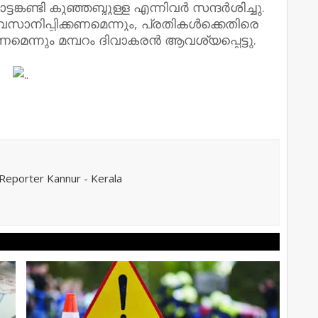
്കണ്ടി കുഞ്ഞബ്ദുള്ള എന്നിവർ സന്ദർശിച്ചു.
നിപ്പിക്കണമെന്നും, പ്രതികൾക്കെതിരെ
െന്നും മമ്പറം ദിവാകരൻ ആവശ്യപ്പെട്ടു.
eporter Kannur - Kerala