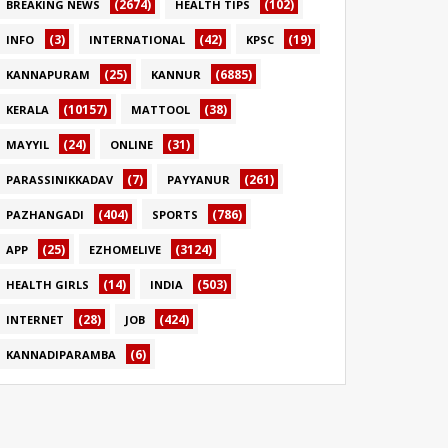
(2674)
(102)
BREAKING NEWS
HEALTH TIPS
(3)
(42)
(19)
INFO
INTERNATIONAL
KPSC
(25)
(6885)
KANNAPURAM
KANNUR
(10157)
(38)
KERALA
MATTOOL
(24)
(31)
MAYYIL
ONLINE
(7)
(261)
PARASSINIKKADAV
PAYYANUR
(404)
(786)
PAZHANGADI
SPORTS
(25)
(3124)
APP
EZHOMELIVE
(14)
(503)
HEALTH GIRLS
INDIA
(28)
(424)
INTERNET
JOB
(6)
KANNADIPARAMBA