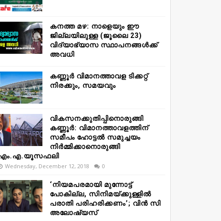
കനത്ത മഴ: നാളെയും ഈ
ജില്ലയിലുള്ള (ജൂലൈ 23)
വിദ്യാഭ്യാസ സ്ഥാപനങ്ങൾക്ക്
അവധി
കണ്ണൂർ വിമാനത്താവള ടിക്കറ്റ്
നിരക്കും, സമയവും
വികസനക്കുതിപ്പിനൊരുങ്ങി
കണ്ണൂർ: വിമാനത്താവളത്തിന്
സമീപം ഹോട്ടൽ സമുച്ചയം
നിർമ്മിക്കാനൊരുങ്ങി
എം.എ.യൂസഫലി
Wednesday, December 12, 2018
0
‘നിയമപരമായി മുന്നോട്ട്
പോകില്ല, സിനിമയ്ക്കുള്ളിൽ
പരാതി പരിഹരിക്കണം’; വിൻ സി
അലോഷ്യസ്