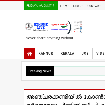
FRIDAY, AUGUST 7.
HOME
ABOUT
CONTACT
Never share anything without
knowing the complete TRUTH..!!!
KANNUR
KERALA
JOB
VID
Breaking News
അഞ്ചരക്കണ്ടിയില്‍ കോണ്‍ഗ്ര