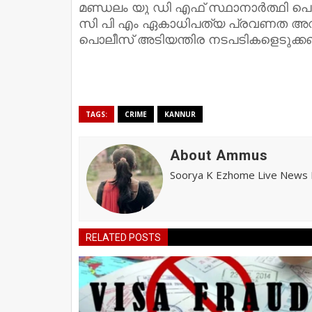
മണ്ഡലം യു ഡി എഫ് സ്ഥാനാർത്ഥി പൊട്ടങ
സി പി എം ഏകാധിപത്യ പ്രവണത അവസാ
പൊലീസ് അടിയന്തിര നടപടികളെടുക്കണമ
TAGS:
CRIME
KANNUR
About Ammus
Soorya K Ezhome Live News R
RELATED POSTS