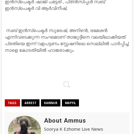
ഇൻസ്പെക്ടർ ഷാജി പട്ടേരി , പ്രിൻസിപ്പൾ സബ്
ഇൻസ്പെക്ടർ വി ആർവിനീഷ്,
സബ് ഇൻസ്പെക്ടർ സുരേഷ്, അനിഴൻ, രമേശൻ
എന്നിവരടക്കുന്ന സംഘമാണ് താജുദ്ദീനെ വലയിലാക്കിയത്.
പ്രതിയെ ഇന്ന് വളപട്ടണം സ്റ്റേഷനിലെ സെല്ലിൽ പാർപ്പിച്ച്
നാളെ കോടതിയിൽ ഹാജരാക്കും
TAGS:
ARREST
KANNUR
MAYYIL
About Ammus
Soorya K Ezhome Live News