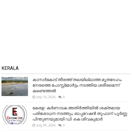
KERALA
കാസർകോട് തീരത്ത് തലയില്ലാത്ത മൃതദേഹം;
നേരത്തെ പോസ്റ്റ്‌മോർട്ടം നടത്തിയ ശരീരമെന്ന്
കണ്ടെത്തൽ
July 16, 2026
0
കേരള- കർണാടക അതിർത്തിയിൽ ശക്തമായ
പരിശോധന നടത്തും; ഓപ്പറേഷൻ തൂഫാന് പൂർണ്ണ
പിന്തുണയുമായി ഡി. കെ ശിവകുമാർ
July 09, 2026
0