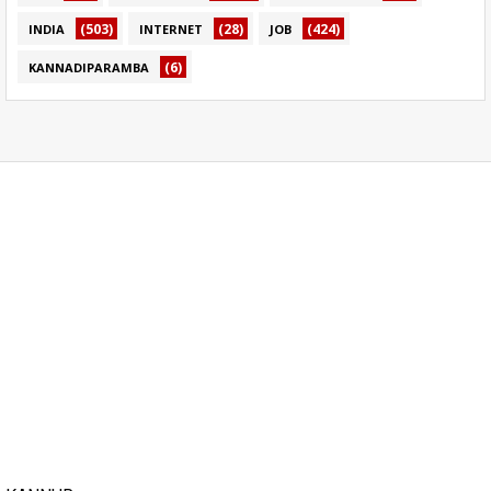
(503)
(28)
(424)
INDIA
INTERNET
JOB
(6)
KANNADIPARAMBA