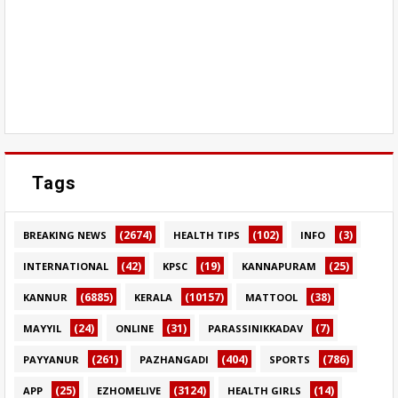
Tags
(2674)
(102)
(3)
BREAKING NEWS
HEALTH TIPS
INFO
(42)
(19)
(25)
INTERNATIONAL
KPSC
KANNAPURAM
(6885)
(10157)
(38)
KANNUR
KERALA
MATTOOL
(24)
(31)
(7)
MAYYIL
ONLINE
PARASSINIKKADAV
(261)
(404)
(786)
PAYYANUR
PAZHANGADI
SPORTS
(25)
(3124)
(14)
APP
EZHOMELIVE
HEALTH GIRLS