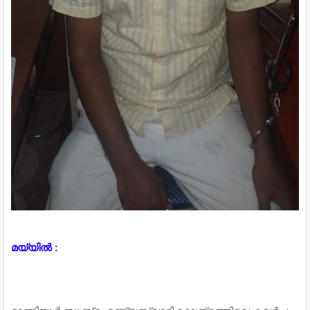
മയ്യിൽ :