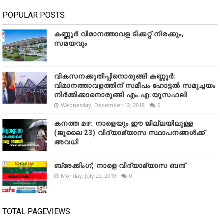
POPULAR POSTS
കണ്ണൂർ വിമാനത്താവള ടിക്കറ്റ് നിരക്കും,
സമയവും
വികസനക്കുതിപ്പിനൊരുങ്ങി കണ്ണൂർ:
വിമാനത്താവളത്തിന് സമീപം ഹോട്ടൽ സമുച്ചയം
നിർമ്മിക്കാനൊരുങ്ങി എം.എ.യൂസഫലി
Wednesday, December 12, 2018
0
കനത്ത മഴ: നാളെയും ഈ ജില്ലയിലുള്ള
(ജൂലൈ 23) വിദ്യാഭ്യാസ സ്ഥാപനങ്ങൾക്ക്
അവധി
ബ്രേക്കിംഗ്; നാളെ വിദ്യാഭ്യാസ ബന്ദ്
Monday, July 22, 2019
0
TOTAL PAGEVIEWS