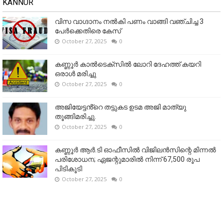
KANNUR
വിസ വാഗ്ദാനം നൽകി പണം വാങ്ങി വഞ്ചിച്ച 3
പേർക്കെതിരെ കേസ്
October 27, 2025
0
കണ്ണൂര്‍ കാല്‍ടെക്‌സില്‍ ലോറി ദേഹത്ത് കയറി
ഒരാള്‍ മരിച്ചു
October 27, 2025
0
അജിയേട്ടൻ്റെ തട്ടുകട ഉടമ അജി മാത്യു
തൂങ്ങിമരിച്ചു.
October 27, 2025
0
കണ്ണൂര്‍ ആര്‍.ടി ഓഫീസില്‍ വിജിലൻസിന്റെ മിന്നല്‍
പരിശോധന; ഏജന്റുമാരില്‍ നിന്ന് 67,500 രൂപ
പിടികൂടി
October 27, 2025
0