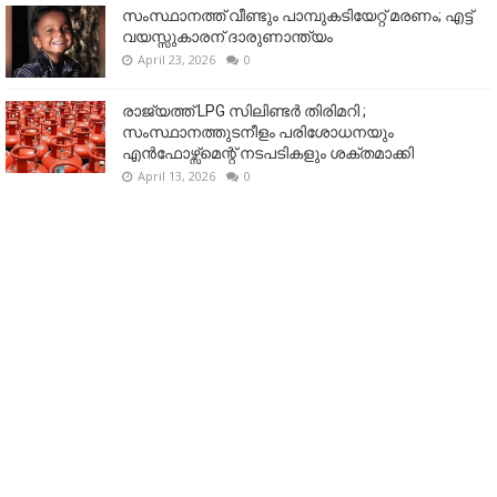
സംസ്ഥാനത്ത് വീണ്ടും പാമ്പുകടിയേറ്റ് മരണം; എട്ട്
വയസ്സുകാരന് ദാരുണാന്ത്യം
April 23, 2026
0
രാജ്യത്ത് LPG സിലിണ്ടർ തിരിമറി ;
സംസ്ഥാനത്തുടനീളം പരിശോധനയും
എൻഫോഴ്സ്മെന്റ് നടപടികളും ശക്തമാക്കി
April 13, 2026
0