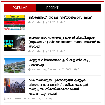
POPULAR
RECENT
ബ്രേക്കിംഗ്; നാളെ വിദ്യാഭ്യാസ ബന്ദ്
Monday, July 22, 2019
0
കനത്ത മഴ: നാളെയും ഈ ജില്ലയിലുള്ള
(ജൂലൈ 23) വിദ്യാഭ്യാസ സ്ഥാപനങ്ങൾക്ക്
അവധി
Monday, July 22, 2019
0
കണ്ണൂർ വിമാനത്താവള ടിക്കറ്റ് നിരക്കും,
സമയവും
Wednesday, December 12, 2018
0
വികസനക്കുതിപ്പിനൊരുങ്ങി കണ്ണൂർ:
വിമാനത്താവളത്തിന് സമീപം ഹോട്ടൽ
സമുച്ചയം നിർമ്മിക്കാനൊരുങ്ങി
എം.എ.യൂസഫലി
Wednesday, December 12, 2018
0