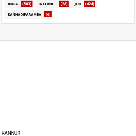
(503)
(28)
(424)
INDIA
INTERNET
JOB
(6)
KANNADIPARAMBA
KANNUR