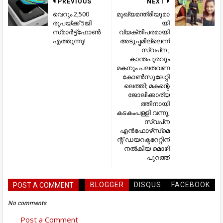
PREVIOUS
NEXT
വെറും 2,500
മുഖ്യമന്ത്രിയുമാ
രൂപയ്ക്ക് 5ജി
യി
സ്‍മാർട്ട്‍ഫോൺ
വ്യക്തിപരമായി
എത്തുന്നു!
അടുപ്പമില്ലെന്ന്
സ്വപ്‌ന ;
കാന്തപുരവും
മകനും പലതവണ
കോണ്‍സുലേറ്റി
ലെത്തി; മകന്റെ
ജോലിക്കാര്യ
ത്തിനായി
കടകംപള്ളി വന്നു;
സ്വപ്‌ന
എന്‍ഫോഴ്‌സ്‌മെ
ന്റ് ഡയറക്ടറേറ്റിന്
നല്‍കിയ മൊഴി
പുറത്ത്
BLOGGER
DISQUS
FACEBOOK
POST A COMMENT
No comments
Post a Comment