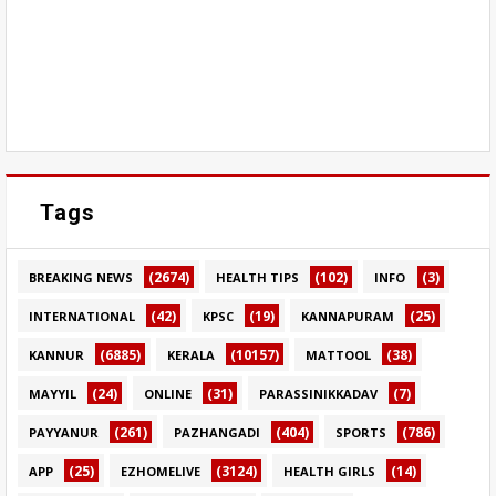
Tags
(2674)
(102)
(3)
BREAKING NEWS
HEALTH TIPS
INFO
(42)
(19)
(25)
INTERNATIONAL
KPSC
KANNAPURAM
(6885)
(10157)
(38)
KANNUR
KERALA
MATTOOL
(24)
(31)
(7)
MAYYIL
ONLINE
PARASSINIKKADAV
(261)
(404)
(786)
PAYYANUR
PAZHANGADI
SPORTS
(25)
(3124)
(14)
APP
EZHOMELIVE
HEALTH GIRLS