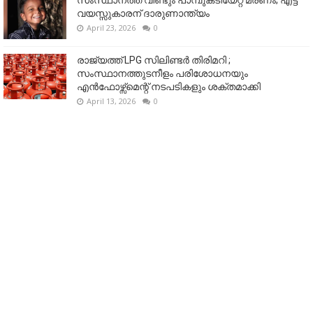
വയസ്സുകാരന് ദാരുണാന്ത്യം
April 23, 2026
0
രാജ്യത്ത് LPG സിലിണ്ടർ തിരിമറി ;
സംസ്ഥാനത്തുടനീളം പരിശോധനയും
എൻഫോഴ്സ്മെന്റ് നടപടികളും ശക്തമാക്കി
April 13, 2026
0