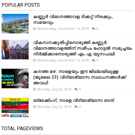
POPULAR POSTS
കണ്ണൂർ വിമാനത്താവള ടിക്കറ്റ് നിരക്കും,
സമയവും
Wednesday, December 12, 2018
0
വികസനക്കുതിപ്പിനൊരുങ്ങി കണ്ണൂർ:
വിമാനത്താവളത്തിന് സമീപം ഹോട്ടൽ സമുച്ചയം
നിർമ്മിക്കാനൊരുങ്ങി എം.എ.യൂസഫലി
Wednesday, December 12, 2018
0
കനത്ത മഴ: നാളെയും ഈ ജില്ലയിലുള്ള
(ജൂലൈ 23) വിദ്യാഭ്യാസ സ്ഥാപനങ്ങൾക്ക്
അവധി
Monday, July 22, 2019
0
ബ്രേക്കിംഗ്; നാളെ വിദ്യാഭ്യാസ ബന്ദ്
Monday, July 22, 2019
0
TOTAL PAGEVIEWS