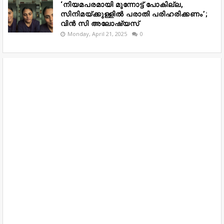
‘നിയമപരമായി മുന്നോട്ട് പോകില്ല,
സിനിമയ്ക്കുള്ളിൽ പരാതി പരിഹരിക്കണം’;
വിൻ സി അലോഷ്യസ്
Monday, April 21, 2025
0