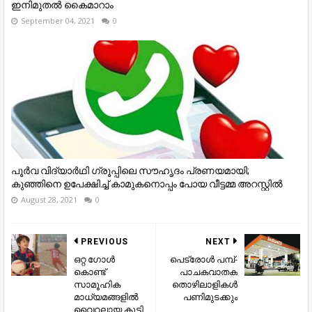
ഇനിമുതൽ കൈമാറാം
September 04, 2021
0
പൂർവ വിദ്യാർഥി ഗ്രൂപ്പിലെ സൗഹൃദം പ്രണയമായി;
കുഞ്ഞിനെ ഉപേക്ഷിച്ച് കാമുകനൊപ്പം പോയ വീട്ടമ്മ അറസ്റ്റിൽ
August 28, 2021
0
PREVIOUS
NEXT
ഒറ്റ ഗോൾ
പെട്രോൾ പമ്പ്-
കൊണ്ട്
പാചകവാതക
സാമൂഹിക
തൊഴിലാളികൾ
മാധ്യമങ്ങളിൽ
പണിമുടക്കും
വൈറലായ കുട്ടി