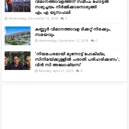
വിമാനത്താവളത്തിന് സമീപം ഹോട്ടൽ
സമുച്ചയം നിർമ്മിക്കാനൊരുങ്ങി
എം.എ.യൂസഫലി
Wednesday, December 12, 2018
0
കണ്ണൂർ വിമാനത്താവള ടിക്കറ്റ് നിരക്കും,
സമയവും
Wednesday, December 12, 2018
0
‘നിയമപരമായി മുന്നോട്ട് പോകില്ല,
സിനിമയ്ക്കുള്ളിൽ പരാതി പരിഹരിക്കണം’;
വിൻ സി അലോഷ്യസ്
Monday, April 21, 2025
0