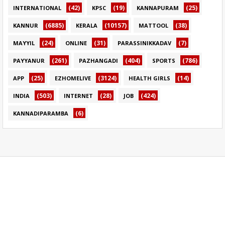
(42)
(19)
(25)
INTERNATIONAL
KPSC
KANNAPURAM
(6885)
(10157)
(38)
KANNUR
KERALA
MATTOOL
(24)
(31)
(7)
MAYYIL
ONLINE
PARASSINIKKADAV
(261)
(404)
(786)
PAYYANUR
PAZHANGADI
SPORTS
(25)
(3124)
(14)
APP
EZHOMELIVE
HEALTH GIRLS
(503)
(28)
(424)
INDIA
INTERNET
JOB
(6)
KANNADIPARAMBA