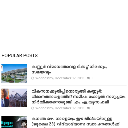
POPULAR POSTS
കണ്ണൂർ വിമാനത്താവള ടിക്കറ്റ് നിരക്കും,
സമയവും
Wednesday, December 12, 2018
0
വികസനക്കുതിപ്പിനൊരുങ്ങി കണ്ണൂർ:
വിമാനത്താവളത്തിന് സമീപം ഹോട്ടൽ സമുച്ചയം
നിർമ്മിക്കാനൊരുങ്ങി എം.എ.യൂസഫലി
Wednesday, December 12, 2018
0
കനത്ത മഴ: നാളെയും ഈ ജില്ലയിലുള്ള
(ജൂലൈ 23) വിദ്യാഭ്യാസ സ്ഥാപനങ്ങൾക്ക്