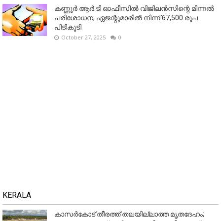
കണ്ണൂര്‍ ആര്‍.ടി ഓഫീസില്‍ വിജിലൻസിന്റെ മിന്നല്‍
പരിശോധന; ഏജന്റുമാരില്‍ നിന്ന് 67,500 രൂപ
പിടികൂടി
October 27, 2025
0
KERALA
കാസർകോട് തീരത്ത് തലയില്ലാത്ത മൃതദേഹം;