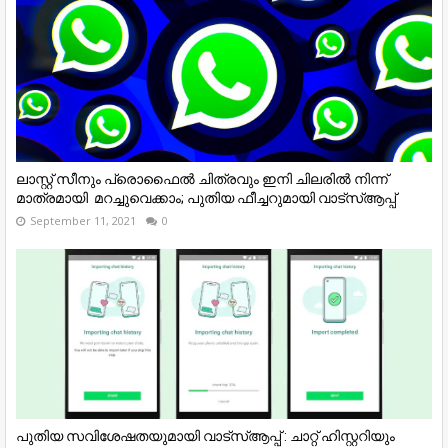
ലാസ്റ്റ്​ സീനും പ്രൊഫൈൽ ചിത്രവും ഇനി ചിലരിൽ നിന്ന്
മാത്രമായി​ ​ മറച്ചുവെക്കാം; പുതിയ ഫീച്ചറുമായി വാട്​സ്​ആപ്പ്​
September 11, 2021
0
പുതിയ സവിശേഷതയുമായി വാട്സ്ആപ്പ് : ചാറ്റ് ഹിസ്റ്ററിയും