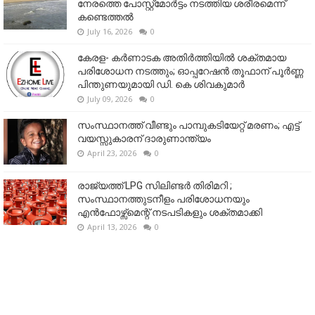
നേരത്തെ പോസ്റ്റ്‌മോർട്ടം നടത്തിയ ശരീരമെന്ന്
കണ്ടെത്തൽ
July 16, 2026
0
കേരള- കർണാടക അതിർത്തിയിൽ ശക്തമായ
പരിശോധന നടത്തും; ഓപ്പറേഷൻ തൂഫാന് പൂർണ്ണ
പിന്തുണയുമായി ഡി. കെ ശിവകുമാർ
July 09, 2026
0
സംസ്ഥാനത്ത് വീണ്ടും പാമ്പുകടിയേറ്റ് മരണം; എട്ട്
വയസ്സുകാരന് ദാരുണാന്ത്യം
April 23, 2026
0
രാജ്യത്ത് LPG സിലിണ്ടർ തിരിമറി ;
സംസ്ഥാനത്തുടനീളം പരിശോധനയും
എൻഫോഴ്സ്മെന്റ് നടപടികളും ശക്തമാക്കി
April 13, 2026
0