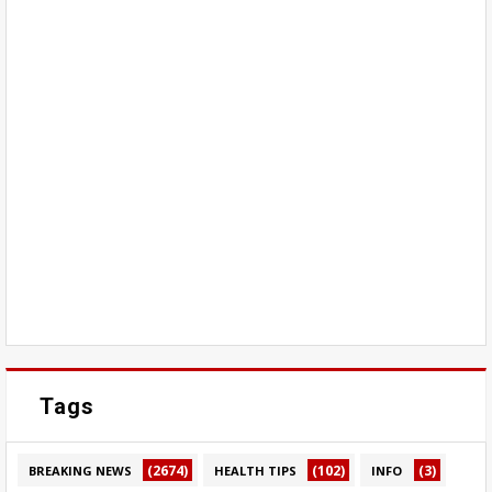
Tags
(2674)
(102)
(3)
BREAKING NEWS
HEALTH TIPS
INFO