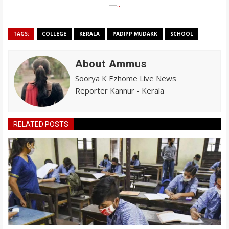
TAGS:
COLLEGE
KERALA
PADIPP MUDAKK
SCHOOL
About Ammus
Soorya K Ezhome Live News
Reporter Kannur - Kerala
RELATED POSTS