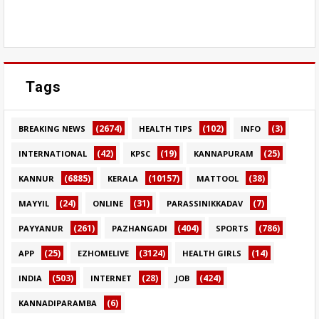
Tags
(2674)
(102)
(3)
BREAKING NEWS
HEALTH TIPS
INFO
(42)
(19)
(25)
INTERNATIONAL
KPSC
KANNAPURAM
(6885)
(10157)
(38)
KANNUR
KERALA
MATTOOL
(24)
(31)
(7)
MAYYIL
ONLINE
PARASSINIKKADAV
(261)
(404)
(786)
PAYYANUR
PAZHANGADI
SPORTS
(25)
(3124)
(14)
APP
EZHOMELIVE
HEALTH GIRLS
(503)
(28)
(424)
INDIA
INTERNET
JOB
(6)
KANNADIPARAMBA