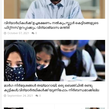
വിദ്യാര്‍ഥികള്‍ക്ക് ഉച്ചഭക്ഷണം നൽകും,സ്കൂൾ കെട്ടിടങ്ങളുടെ
ഫിറ്റ്നസ് ഉറപ്പാക്കും; വിദ്യാഭ്യാസ മന്ത്രി
October 07, 2021
0
മാർഗ നിർദ്ദേശങ്ങൾ തയ്യാറായി; ഒരു ബെഞ്ചിൽ രണ്ടു
കുട്ടികൾ,വിദ്യാർത്ഥികൾക്ക് യൂണിഫോം നിർബന്ധമാക്കില്ല
September 24, 2021
0