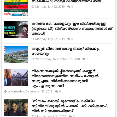
ബ്രേക്കിംഗ്; നാളെ വിദ്യാഭ്യാസ ബന്ദ്
Monday, July 22, 2019
0
കനത്ത മഴ: നാളെയും ഈ ജില്ലയിലുള്ള
(ജൂലൈ 23) വിദ്യാഭ്യാസ സ്ഥാപനങ്ങൾക്ക്
അവധി
Monday, July 22, 2019
0
കണ്ണൂർ വിമാനത്താവള ടിക്കറ്റ് നിരക്കും,
സമയവും
Wednesday, December 12, 2018
0
വികസനക്കുതിപ്പിനൊരുങ്ങി കണ്ണൂർ:
വിമാനത്താവളത്തിന് സമീപം ഹോട്ടൽ
സമുച്ചയം നിർമ്മിക്കാനൊരുങ്ങി
എം.എ.യൂസഫലി
Wednesday, December 12, 2018
0
‘നിയമപരമായി മുന്നോട്ട് പോകില്ല,
സിനിമയ്ക്കുള്ളിൽ പരാതി പരിഹരിക്കണം’;
വിൻ സി അലോഷ്യസ്
Monday, April 21, 2025
0