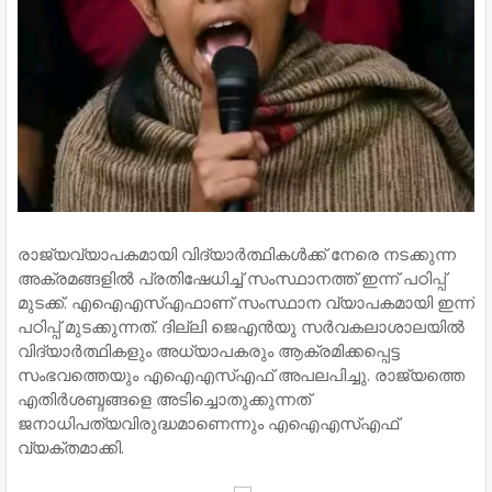
രാജ്യവ്യാപകമായി വിദ്യാർത്ഥികൾക്ക് നേരെ നടക്കുന്ന
അക്രമങ്ങളിൽ പ്രതിഷേധിച്ച് സംസ്ഥാനത്ത് ഇന്ന് പഠിപ്പ്
മുടക്ക്. എഐഎസ്എഫാണ് സംസ്ഥാന വ്യാപകമായി ഇന്ന്
പഠിപ്പ് മുടക്കുന്നത്. ദില്ലി ജെഎൻയു സർവകലാശാലയിൽ
വിദ്യാർത്ഥികളും അധ്യാപകരും ആക്രമിക്കപ്പെട്ട
സംഭവത്തെയും എഐഎസ്എഫ് അപലപിച്ചു. രാജ്യത്തെ
എതിർശബ്ദങ്ങളെ അടിച്ചൊതുക്കുന്നത്
ജനാധിപത്യവിരുദ്ധമാണെന്നും എഐഎസ്എഫ്
വ്യക്തമാക്കി.