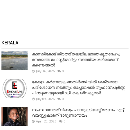
KERALA
കാസർകോട് തീരത്ത് തലയില്ലാത്ത മൃതദേഹം;
നേരത്തെ പോസ്റ്റ്‌മോർട്ടം നടത്തിയ ശരീരമെന്ന്
കണ്ടെത്തൽ
July 16, 2026
0
കേരള- കർണാടക അതിർത്തിയിൽ ശക്തമായ
പരിശോധന നടത്തും; ഓപ്പറേഷൻ തൂഫാന് പൂർണ്ണ
പിന്തുണയുമായി ഡി. കെ ശിവകുമാർ
July 09, 2026
0
സംസ്ഥാനത്ത് വീണ്ടും പാമ്പുകടിയേറ്റ് മരണം; എട്ട്
വയസ്സുകാരന് ദാരുണാന്ത്യം
April 23, 2026
0