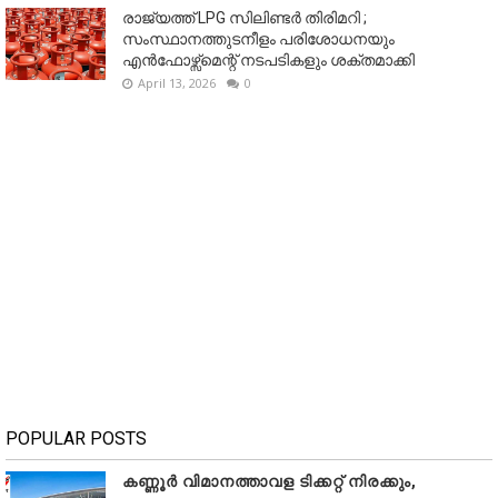
രാജ്യത്ത് LPG സിലിണ്ടർ തിരിമറി ;
സംസ്ഥാനത്തുടനീളം പരിശോധനയും
എൻഫോഴ്സ്മെന്റ് നടപടികളും ശക്തമാക്കി
April 13, 2026
0
POPULAR POSTS
കണ്ണൂർ വിമാനത്താവള ടിക്കറ്റ് നിരക്കും,