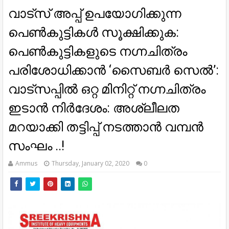
വാട്സ് അപ്പ് ഉപയോഗിക്കുന്ന
പെൺകുട്ടികൾ സൂക്ഷിക്കുക:
പെൺകുട്ടികളുടെ നഗ്നചിത്രം
പരിശോധിക്കാൻ ‘സൈബർ സെൽ’:
വാട്സപ്പിൽ ഒറ്റ മിനിറ്റ് നഗ്നചിത്രം
ഇടാൻ നിർദേശം: അശ്ലീലത
മറയാക്കി തട്ടിപ്പ് നടത്താൻ വമ്പൻ
സംഘം ..!
Ammus
Thursday, January 02, 2020
0