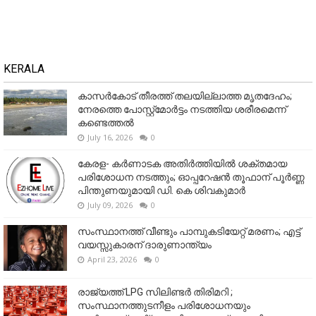
KERALA
കാസർകോട് തീരത്ത് തലയില്ലാത്ത മൃതദേഹം;
നേരത്തെ പോസ്റ്റ്‌മോർട്ടം നടത്തിയ ശരീരമെന്ന്
കണ്ടെത്തൽ
July 16, 2026
0
കേരള- കർണാടക അതിർത്തിയിൽ ശക്തമായ
പരിശോധന നടത്തും; ഓപ്പറേഷൻ തൂഫാന് പൂർണ്ണ
പിന്തുണയുമായി ഡി. കെ ശിവകുമാർ
July 09, 2026
0
സംസ്ഥാനത്ത് വീണ്ടും പാമ്പുകടിയേറ്റ് മരണം; എട്ട്
വയസ്സുകാരന് ദാരുണാന്ത്യം
April 23, 2026
0
രാജ്യത്ത് LPG സിലിണ്ടർ തിരിമറി ;
സംസ്ഥാനത്തുടനീളം പരിശോധനയും