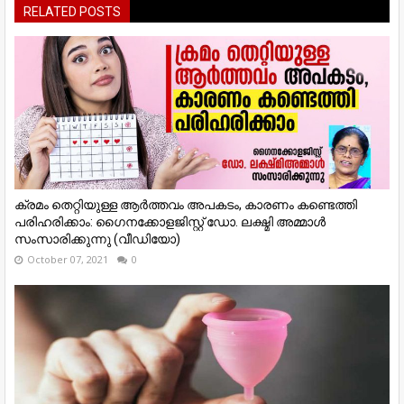
RELATED POSTS
ക്രമം തെറ്റിയുള്ള ആർത്തവം അപകടം, കാരണം കണ്ടെത്തി
പരിഹരിക്കാം: ഗൈനക്കോളജിസ്റ്റ്‌ ഡോ. ലക്ഷ്മി അമ്മാൾ
സംസാരിക്കുന്നു (വീഡിയോ)
October 07, 2021
0