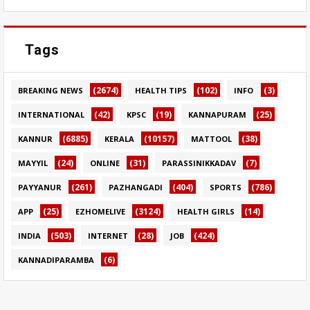
Tags
(2674)
(102)
(3)
BREAKING NEWS
HEALTH TIPS
INFO
(42)
(19)
(25)
INTERNATIONAL
KPSC
KANNAPURAM
(6885)
(10157)
(38)
KANNUR
KERALA
MATTOOL
(24)
(31)
(7)
MAYYIL
ONLINE
PARASSINIKKADAV
(261)
(404)
(786)
PAYYANUR
PAZHANGADI
SPORTS
(25)
(3124)
(14)
APP
EZHOMELIVE
HEALTH GIRLS
(503)
(28)
(424)
INDIA
INTERNET
JOB
(6)
KANNADIPARAMBA