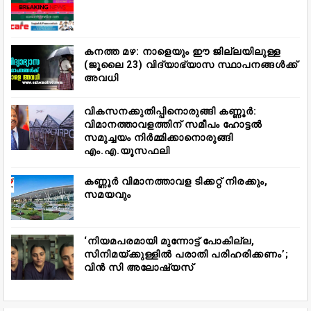
കനത്ത മഴ: നാളെയും ഈ ജില്ലയിലുള്ള
(ജൂലൈ 23) വിദ്യാഭ്യാസ സ്ഥാപനങ്ങൾക്ക്
അവധി
വികസനക്കുതിപ്പിനൊരുങ്ങി കണ്ണൂർ:
വിമാനത്താവളത്തിന് സമീപം ഹോട്ടൽ
സമുച്ചയം നിർമ്മിക്കാനൊരുങ്ങി
എം.എ.യൂസഫലി
കണ്ണൂർ വിമാനത്താവള ടിക്കറ്റ് നിരക്കും,
സമയവും
‘നിയമപരമായി മുന്നോട്ട് പോകില്ല,
സിനിമയ്ക്കുള്ളിൽ പരാതി പരിഹരിക്കണം’;
വിൻ സി അലോഷ്യസ്