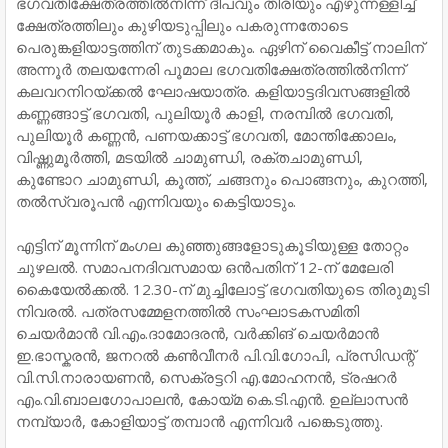
ഭഗവതിക്ഷേത്രത്തിൽനിന്ന്‌ ദീപവും തിരിയും എഴുന്നള്ളിച്ച്
ക്ഷേത്രത്തിലും കുഴിയടുപ്പിലും പകരുന്നതോടെ
പെരുങ്കളിയാട്ടത്തിന് തുടക്കമാകും. ഏഴിന് വൈകീട്ട് നാലിന്
അന്നൂർ തലയന്നേരി പൂമാല ഭഗവതിക്ഷേത്രത്തിൽനിന്ന്‌
കലവറനിറയ്ക്കൽ ഘോഷയാത്ര. കളിയാട്ടദിവസങ്ങളിൽ
കണ്ണങ്ങാട്ട് ഭഗവതി, പുലിയൂർ കാളി, നരമ്പിൽ ഭഗവതി,
പുലിയൂർ കണ്ണൻ, പണയക്കാട്ട് ഭഗവതി, മോന്തിക്കോലം,
വിഷ്ണുമൂർത്തി, മടയിൽ ചാമുണ്ഡി, രക്തചാമുണ്ഡി,
കുണ്ടോറ ചാമുണ്ഡി, കൂത്ത്, ചങ്ങനും പൊങ്ങനും, കുറത്തി,
തൽസ്വരൂപൻ എന്നിവയും കെട്ടിയാടും.
എട്ടിന് മൂന്നിന് മംഗല കുഞ്ഞുങ്ങളോടുകൂടിയുള്ള തോറ്റം
ചുഴലൽ. സമാപനദിവസമായ ഒൻപതിന് 12-ന് മേലേരി
കൈയേൽക്കൽ. 12.30-ന് മുച്ചിലോട്ട് ഭഗവതിയുടെ തിരുമുടി
നിവരൽ. പത്രസമ്മേളനത്തിൽ സംഘാടകസമിതി
ചെയർമാൻ വി.എം.ദാമോദരൻ, വർക്കിങ് ചെയർമാൻ
ഇ.ഭാസ്കരൻ, ജനറൽ കൺവീനർ പി.വി.ഗോപി, പ്രസിഡന്റ്
വി.സി.നാരായണൻ, സെക്രട്ടറി എ.മോഹനൻ, ട്രഷറർ
എം.വി.ബാലഗോപാലൻ, കോയ്മ കെ.ടി.എൻ. ഉല്ലാസൻ
നമ്പ്യാർ, കോളിയാട്ട് തമ്പാൻ എന്നിവർ പങ്കെടുത്തു.