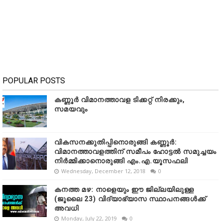
POPULAR POSTS
കണ്ണൂർ വിമാനത്താവള ടിക്കറ്റ് നിരക്കും,
സമയവും
വികസനക്കുതിപ്പിനൊരുങ്ങി കണ്ണൂർ:
വിമാനത്താവളത്തിന് സമീപം ഹോട്ടൽ സമുച്ചയം
നിർമ്മിക്കാനൊരുങ്ങി എം.എ.യൂസഫലി
Wednesday, December 12, 2018
0
കനത്ത മഴ: നാളെയും ഈ ജില്ലയിലുള്ള
(ജൂലൈ 23) വിദ്യാഭ്യാസ സ്ഥാപനങ്ങൾക്ക്
അവധി
Monday, July 22, 2019
0