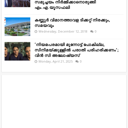
സമുച്ചയം നിർമ്മിക്കാനൊരുങ്ങി
എം.എ.യൂസഫലി
കണ്ണൂർ വിമാനത്താവള ടിക്കറ്റ് നിരക്കും,
സമയവും
Wednesday, December 12, 2018
0
‘നിയമപരമായി മുന്നോട്ട് പോകില്ല,
സിനിമയ്ക്കുള്ളിൽ പരാതി പരിഹരിക്കണം’;
വിൻ സി അലോഷ്യസ്
Monday, April 21, 2025
0