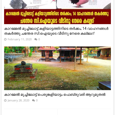
കാറമ്മേല്‍ മുച്ചിലോട്ട് കളിയാട്ടത്തിനിടെ തര്‍ക്കം; 14 വാഹനങ്ങള്‍
തകര്‍ത്തു ചന്തേര സി.ഐയുടെ വീടിനു നേരെ കല്ലേറ്
February 11, 2020
0
കാറമേൽ മുച്ചിലോട്ട് പെരുങ്കളിയാട്ടം ഫെബ്രുവരി ആറുമുതൽ
January 28, 2020
0