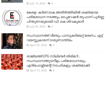
July 16, 2026
0
കേരള- കർണാടക അതിർത്തിയിൽ ശക്തമായ
പരിശോധന നടത്തും; ഓപ്പറേഷൻ തൂഫാന് പൂർണ്ണ
പിന്തുണയുമായി ഡി. കെ ശിവകുമാർ
July 09, 2026
0
സംസ്ഥാനത്ത് വീണ്ടും പാമ്പുകടിയേറ്റ് മരണം; എട്ട്
വയസ്സുകാരന് ദാരുണാന്ത്യം
April 23, 2026
0
രാജ്യത്ത് LPG സിലിണ്ടർ തിരിമറി ;
സംസ്ഥാനത്തുടനീളം പരിശോധനയും
എൻഫോഴ്സ്മെന്റ് നടപടികളും ശക്തമാക്കി
April 13, 2026
0