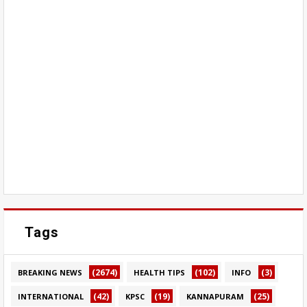
Tags
(2674)
(102)
(3)
BREAKING NEWS
HEALTH TIPS
INFO
(42)
(19)
(25)
INTERNATIONAL
KPSC
KANNAPURAM