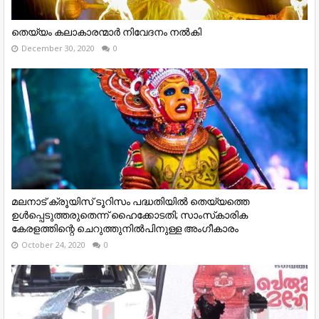
തെയ്യം കലാകാരന്മാർ നിവേദനം നൽകി
December 30, 2020
0
മലനാട് ക്രൂയിസ് ടൂറിസം പദ്ധതിയില്‍ തെയ്യത്തെ
ഉള്‍പ്പെടുത്തരുതെന്ന് ഹൈക്കോടതി; സാംസ്‌കാരിക
കേരളത്തിന്റെ ചെറുത്തുനില്‍പിനുള്ള അംഗീകാരം
October 24, 2020
0