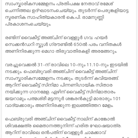
സാംസ്കാരികസമ്മേളനം പ്രതിപക്ഷ നേതാവ് രമേശ്
ചെന്നിത്തല ഉദ്ഘാടനംചെയ്യും. തുടർന്ന് പെരുങ്കളിയാട്ട
സ്മരണിക സാഹിത്യകാരൻ കെ.പി. രാമനുണ്ണി
പ്രകാശനംചെയ്യും.
രണ്ടിന് വൈകീട്ട് അഞ്ചിന് വെള്ളൂർ ഗവ. ഹയർ
സെക്കൻഡറി സ്കൂൾ ഗ്രൗണ്ടിൽ 650ൽ പരം വനിതകൾ
അണിനിരക്കുന്ന മെഗാ തിരുവാതിരകളി അരങ്ങേറും.
വരച്ചുവെക്കൽ 31-ന്‌ രാവിലെ 10-നും 11.10-നും ഇടയിൽ
നടക്കും. ഫെബ്രുവരി അഞ്ചിന് വൈകീട്ട് അഞ്ചിന്
സാംസ്കാരികസമ്മേളനം നടക്കും. തുടർന്ന് കവിയരങ്ങ്.
ആറിന് വൈകീട്ട് സിനിമാ പിന്നണിഗായിക സിതാര
നയിക്കുന്ന ഗാനമേള. ഏഴിന് വൈകീട്ട് സിനിമാതാരം
ജയറാമും പത്മശ്രീ മട്ടന്നൂർ ശങ്കരൻകുട്ടി മാരാരും 101
വാദ്യക്കാരും അണിനിരക്കുന്ന ഇലഞ്ഞിത്തറ മേളം.
ഫെബ്രുവരി അഞ്ചിന് വൈകീട്ട് നാലിന് കാങ്കോൽ
ശിവക്ഷേത്ര മൈതാനത്തുനിന്ന്‌ ഹരിത ഘോഷയാത്ര.
ആറിന് രാവിലെ ഒൻപതിന് വെള്ളൂർ ചാമക്കാവ്