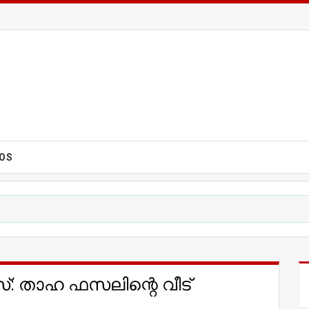
EOS
കേ​സ്: താഹ ഫസലിന്റെ വീട്