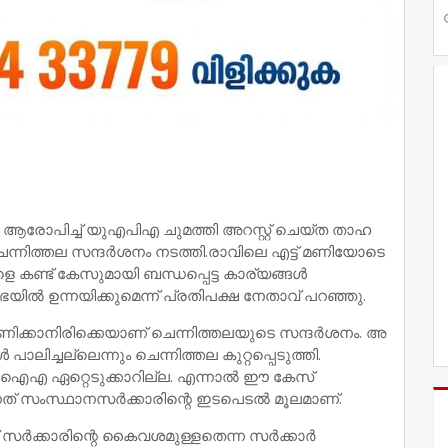
്ധം ആരോപിച്ച്‌ യുഎപിഎ ചുമത്തി അറസ്റ്റ് ചെയ്ത താഹ
ചെന്നിത്തല സന്ദര്‍ശനം നടത്തി.രാവിലെ എട്ട് മണിയോടെ
െ കണ്ട് കേസുമായി ബന്ധപ്പെട്ട കാര്യങ്ങള്‍
യി​ല്‍ ഉ​ന്ന​യി​ക്കു​മെ​ന്ന് പ്ര​തി​പ​ക്ഷ നേ​താ​വ് പറഞ്ഞു.
ക്കാനിരിക്കെയാണ് ചെന്നിത്തലയുടെ സന്ദര്‍ശനം. അ​
പാ​ലി​ച്ച​ല്ലെ​ന്നും ചെ​ന്നി​ത്ത​ല കു​റ്റ​പ്പെ​ടു​ത്തി.
ഐഎ ഏറ്റെടുക്കാറില്ല. എന്നാല്‍ ഈ കേസ്
 സംസ്ഥാനസര്‍ക്കാരിന്റെ ഇടപെടല്‍ മൂലമാണ്.
്‍ക്കാരിന്റെ കൈവശമുള്ളതെന്ന സര്‍ക്കാര്‍