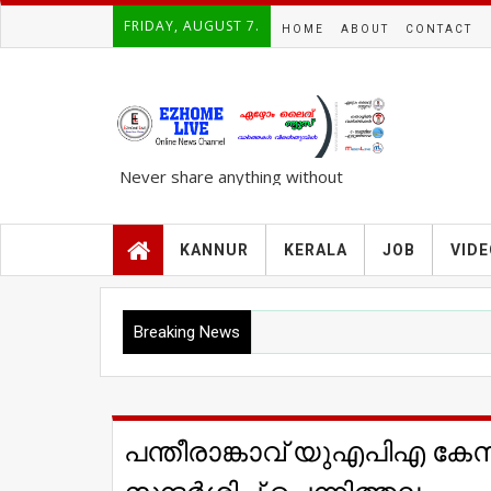
FRIDAY, AUGUST 7.
HOME
ABOUT
CONTACT
Never share anything without
knowing the complete TRUTH..!!!
KANNUR
KERALA
JOB
VID
Breaking News
പ​ന്തീ​രാ​ങ്കാ​വ് യു​എ​പി​എ 