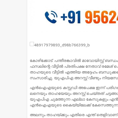
കോഴിക്കോട്: പന്തീരങ്കാവില്‍ മാവോയിസ്റ്റ് ബന
ഫസലിന്റെ വീട്ടില്‍ പ്രതിപക്ഷ നേതാവ് രമേശ് 
താഹയുടെ വീട്ടില്‍ എത്തിയ അദ്ദേഹം ബന്ധുക്കള
സംസാരിച്ചു. യു​എ​പി​എ അ​റ​സ്റ്റ് വീ​ണ്ടും നി​യ​മ​സ​ഭ​
എന്‍ഐഎയുടെ കസ്റ്റഡി അപേക്ഷ ഇന്ന് പരിഗണി
ല​നെ​യും താ​ഹ​യേ​യും അ​റ​സ്റ്റ് ചെ​യ്ത​ത് ച​ട്ട​ങ്ങ​ള്‍ 
യുഎപിഎ ചുമത്തുന്ന എല്ലാ കേസുകളും എന്‍
എന്‍ഐഎയുടെ കൈയ്യിലേക്ക് കേസെത്തുന്നത്
അലനും താഹയ്ക്കും എതിരെ എന്ത് തെളിവാണ് സര