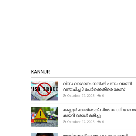
KANNUR
വിസ വാഗ്ദാനം നൽകി പണം വാങ്ങി
വഞ്ചിച്ച 3 പേർക്കെതിരെ കേസ്
October 27, 2025
0
കണ്ണൂര്‍ കാല്‍ടെക്‌സില്‍ ലോറി ദേഹത്
കയറി ഒരാള്‍ മരിച്ചു
October 27, 2025
0
അജിയേട്ടൻ്റെ തട്ടുകട ഉടമ അജി