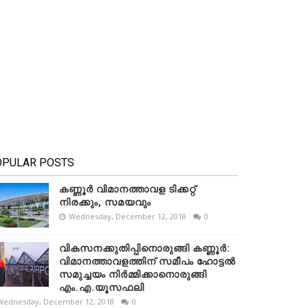
OPULAR POSTS
കണ്ണൂർ വിമാനത്താവള ടിക്കറ്റ്
നിരക്കും, സമയവും
Wednesday, December 12, 2018
0
വികസനക്കുതിപ്പിനൊരുങ്ങി കണ്ണൂർ:
വിമാനത്താവളത്തിന് സമീപം ഹോട്ടൽ
സമുച്ചയം നിർമ്മിക്കാനൊരുങ്ങി
എം.എ.യൂസഫലി
Wednesday, December 12, 2018
0