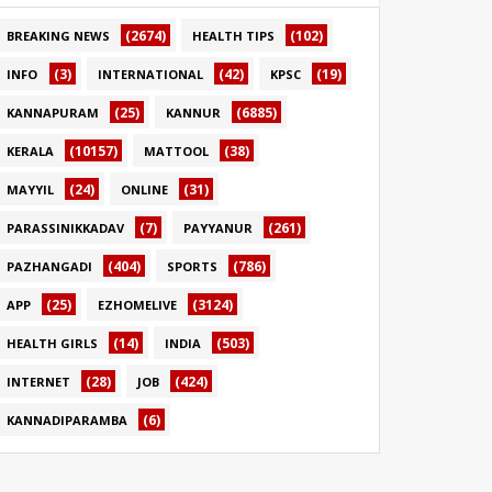
(2674)
(102)
BREAKING NEWS
HEALTH TIPS
(3)
(42)
(19)
INFO
INTERNATIONAL
KPSC
(25)
(6885)
KANNAPURAM
KANNUR
(10157)
(38)
KERALA
MATTOOL
(24)
(31)
MAYYIL
ONLINE
(7)
(261)
PARASSINIKKADAV
PAYYANUR
(404)
(786)
PAZHANGADI
SPORTS
(25)
(3124)
APP
EZHOMELIVE
(14)
(503)
HEALTH GIRLS
INDIA
(28)
(424)
INTERNET
JOB
(6)
KANNADIPARAMBA