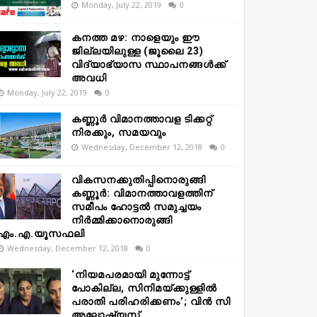
Monday, July 22, 2019
0
കനത്ത മഴ: നാളെയും ഈ
ജില്ലയിലുള്ള (ജൂലൈ 23)
വിദ്യാഭ്യാസ സ്ഥാപനങ്ങൾക്ക്
അവധി
Monday, July 22, 2019
0
കണ്ണൂർ വിമാനത്താവള ടിക്കറ്റ്
നിരക്കും, സമയവും
Wednesday, December 12, 2018
0
വികസനക്കുതിപ്പിനൊരുങ്ങി
കണ്ണൂർ: വിമാനത്താവളത്തിന്
സമീപം ഹോട്ടൽ സമുച്ചയം
നിർമ്മിക്കാനൊരുങ്ങി
എം.എ.യൂസഫലി
Wednesday, December 12, 2018
0
‘നിയമപരമായി മുന്നോട്ട്
പോകില്ല, സിനിമയ്ക്കുള്ളിൽ
പരാതി പരിഹരിക്കണം’; വിൻ സി
അലോഷ്യസ്