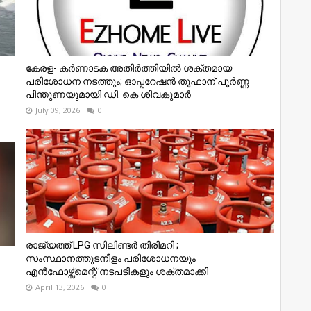
കേരള- കർണാടക അതിർത്തിയിൽ ശക്തമായ
പരിശോധന നടത്തും; ഓപ്പറേഷൻ തൂഫാന് പൂർണ്ണ
പിന്തുണയുമായി ഡി. കെ ശിവകുമാർ
July 09, 2026
0
രാജ്യത്ത് LPG സിലിണ്ടർ തിരിമറി ;
സംസ്ഥാനത്തുടനീളം പരിശോധനയും
എൻഫോഴ്സ്മെന്റ് നടപടികളും ശക്തമാക്കി
April 13, 2026
0