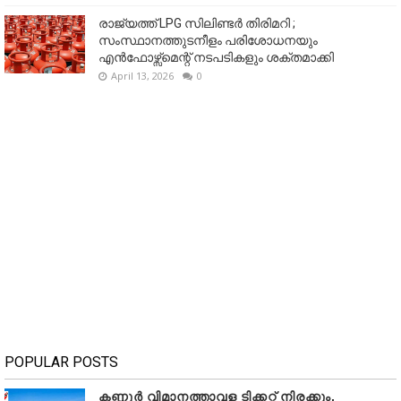
രാജ്യത്ത് LPG സിലിണ്ടർ തിരിമറി ;
സംസ്ഥാനത്തുടനീളം പരിശോധനയും
എൻഫോഴ്സ്മെന്റ് നടപടികളും ശക്തമാക്കി
April 13, 2026
0
POPULAR POSTS
കണ്ണൂർ വിമാനത്താവള ടിക്കറ്റ് നിരക്കും,