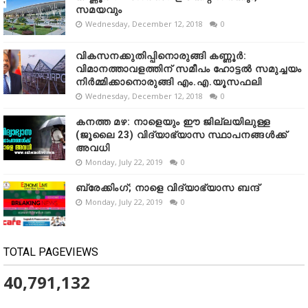
സമയവും
Wednesday, December 12, 2018
0
വികസനക്കുതിപ്പിനൊരുങ്ങി കണ്ണൂർ:
വിമാനത്താവളത്തിന് സമീപം ഹോട്ടൽ സമുച്ചയം
നിർമ്മിക്കാനൊരുങ്ങി എം.എ.യൂസഫലി
Wednesday, December 12, 2018
0
കനത്ത മഴ: നാളെയും ഈ ജില്ലയിലുള്ള
(ജൂലൈ 23) വിദ്യാഭ്യാസ സ്ഥാപനങ്ങൾക്ക്
അവധി
Monday, July 22, 2019
0
ബ്രേക്കിംഗ്; നാളെ വിദ്യാഭ്യാസ ബന്ദ്
Monday, July 22, 2019
0
TOTAL PAGEVIEWS
40,791,132