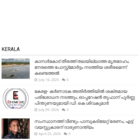
KERALA
കാസർകോട് തീരത്ത് തലയില്ലാത്ത മൃതദേഹം;
നേരത്തെ പോസ്റ്റ്‌മോർട്ടം നടത്തിയ ശരീരമെന്ന്
കണ്ടെത്തൽ
July 16, 2026
0
കേരള- കർണാടക അതിർത്തിയിൽ ശക്തമായ
പരിശോധന നടത്തും; ഓപ്പറേഷൻ തൂഫാന് പൂർണ്ണ
പിന്തുണയുമായി ഡി. കെ ശിവകുമാർ
July 09, 2026
0
സംസ്ഥാനത്ത് വീണ്ടും പാമ്പുകടിയേറ്റ് മരണം; എട്ട്
വയസ്സുകാരന് ദാരുണാന്ത്യം
April 23, 2026
0