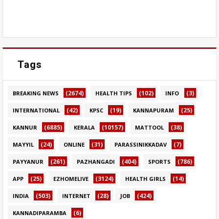
Tags
(2674)
(102)
(3)
BREAKING NEWS
HEALTH TIPS
INFO
(42)
(19)
(25)
INTERNATIONAL
KPSC
KANNAPURAM
(6885)
(10157)
(38)
KANNUR
KERALA
MATTOOL
(24)
(31)
(7)
MAYYIL
ONLINE
PARASSINIKKADAV
(261)
(404)
(786)
PAYYANUR
PAZHANGADI
SPORTS
(25)
(3124)
(14)
APP
EZHOMELIVE
HEALTH GIRLS
(503)
(28)
(424)
INDIA
INTERNET
JOB
(6)
KANNADIPARAMBA