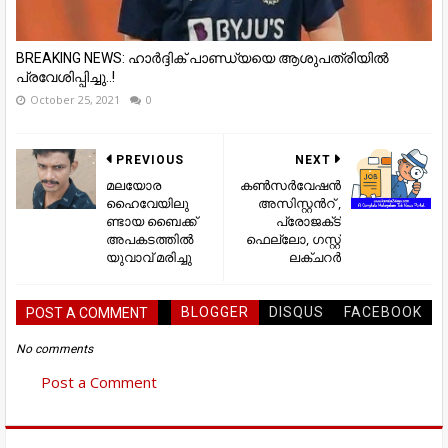
BREAKING NEWS: ഹാർദ്ദിക് പാണ്ഡ്യയെ ആശുപത്രിയിൽ
പ്രവേശിപ്പിച്ചു..!
October 25, 2021
0
PREVIOUS
NEXT
മലയോര
കണ്‍സര്‍വേഷന്‍
ഹൈവേയിലു
അസിസ്റ്റന്‍റ് ,
ണ്ടായ ബൈക്ക്
പ്രോജക്‌ട്
അപകടത്തില്‍
ഫെല്ലോ, ഗസ്റ്റ്
യുവാവ് മരിച്ചു
ലക്ചറര്‍
BLOGGER
DISQUS
FACEBOOK
POST A COMMENT
No comments
Post a Comment