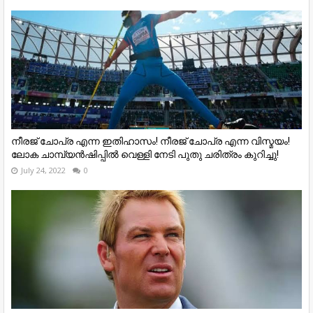
നീരജ് ചോപ്ര എന്ന ഇതിഹാസം! നീരജ് ചോപ്ര എന്ന വിസ്മയം!
ലോക ചാമ്പ്യൻഷിപ്പിൽ വെള്ളി നേടി പുതു ചരിത്രം കുറിച്ചു!
July 24, 2022
0