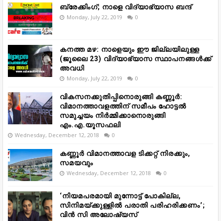
ബ്രേക്കിംഗ്; നാളെ വിദ്യാഭ്യാസ ബന്ദ്
Monday, July 22, 2019
0
കനത്ത മഴ: നാളെയും ഈ ജില്ലയിലുള്ള
(ജൂലൈ 23) വിദ്യാഭ്യാസ സ്ഥാപനങ്ങൾക്ക്
അവധി
Monday, July 22, 2019
0
വികസനക്കുതിപ്പിനൊരുങ്ങി കണ്ണൂർ:
വിമാനത്താവളത്തിന് സമീപം ഹോട്ടൽ
സമുച്ചയം നിർമ്മിക്കാനൊരുങ്ങി
എം.എ.യൂസഫലി
Wednesday, December 12, 2018
0
കണ്ണൂർ വിമാനത്താവള ടിക്കറ്റ് നിരക്കും,
സമയവും
Wednesday, December 12, 2018
0
‘നിയമപരമായി മുന്നോട്ട് പോകില്ല,
സിനിമയ്ക്കുള്ളിൽ പരാതി പരിഹരിക്കണം’;
വിൻ സി അലോഷ്യസ്