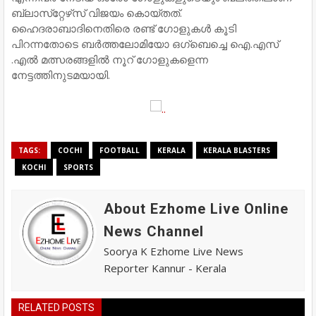
ബ്ലാസ്​റ്റേഴ്​സ്​ വിജയം കൊയ്​തത്​.
ഹൈദരാബാദിനെതിരെ രണ്ട്​ ഗോളുകള്‍ കൂടി
പിറന്നതോടെ ബര്‍ത്തലോമിയോ ഒഗ്​ബെച്ചെ ഐ.എസ്​
.എല്‍ മത്സരങ്ങളില്‍ നൂറ്​ ഗോളുകളെന്ന
നേട്ടത്തിനുടമയായി.
TAGS:
COCHI
FOOTBALL
KERALA
KERALA BLASTERS
KOCHI
SPORTS
About Ezhome Live Online
News Channel
Soorya K Ezhome Live News
Reporter Kannur - Kerala
RELATED POSTS