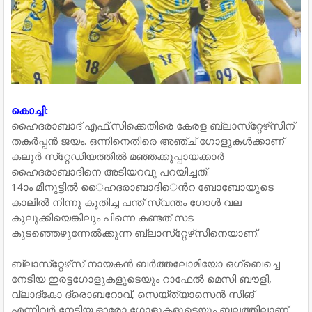
കൊച്ചി:
ഹൈദരാബാദ്​ എഫ്​.സിക്കെതിരെ കേരള ബ്ലാസ്​റ്റേഴ്​സിന്​
തകര്‍പ്പന്‍ ജയം. ഒന്നിനെതിരെ അഞ്ച്​ ഗോളുകള്‍ക്കാണ്​
കലൂര്‍ സ്​റ്റേഡിയത്തില്‍ മഞ്ഞക്കുപ്പായക്കാര്‍
ഹൈദരാബാദിനെ അടിയറവു പറയിച്ചത്​.
14ാം മിനു​ട്ടില്‍ ​ൈഹദരാബാദി​​െന്‍റ ബോബോയുടെ
കാലില്‍ നിന്നു കുതിച്ച പന്ത്​ സ്വന്തം ഗോള്‍ വല
കുലുക്കിയെങ്കിലും പിന്നെ കണ്ടത്​ സട
കുടഞ്ഞെഴുന്നേല്‍ക്കുന്ന ബ്ലാസ്​റ്റേഴ്​സിനെയാണ്​.
ബ്ലാസ്​റ്റേഴ്​സ്​ നായകന്‍ ബര്‍ത്തലോമിയോ ഒഗ്​ബെച്ചെ
നേടിയ ഇരട്ടഗോളുകളുടെയും റാഫേല്‍ മെസി ബൗളി,
വ്ലാദ്​കോ ദ്രൊബറോവ്​, സെയ്​ത്യാസെന്‍ സിങ്​
എന്നിവര്‍ നേടിയ ഓരോ ഗോളുകളുടെയും ബലത്തിലാണ്​