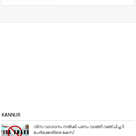
KANNUR
വിസ വാഗ്ദാനം നൽകി പണം വാങ്ങി വഞ്ചിച്ച 3
പേർക്കെതിരെ കേസ്