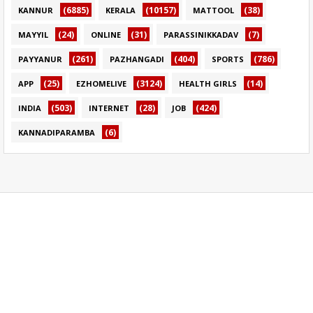
(6885)
(10157)
(38)
KANNUR
KERALA
MATTOOL
(24)
(31)
(7)
MAYYIL
ONLINE
PARASSINIKKADAV
(261)
(404)
(786)
PAYYANUR
PAZHANGADI
SPORTS
(25)
(3124)
(14)
APP
EZHOMELIVE
HEALTH GIRLS
(503)
(28)
(424)
INDIA
INTERNET
JOB
(6)
KANNADIPARAMBA