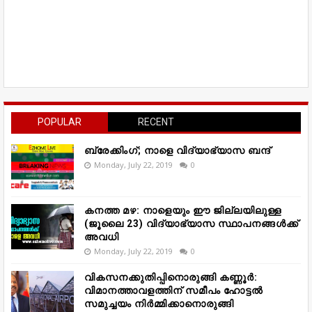
POPULAR
RECENT
ബ്രേക്കിംഗ്; നാളെ വിദ്യാഭ്യാസ ബന്ദ്
Monday, July 22, 2019
0
കനത്ത മഴ: നാളെയും ഈ ജില്ലയിലുള്ള
(ജൂലൈ 23) വിദ്യാഭ്യാസ സ്ഥാപനങ്ങൾക്ക്
അവധി
Monday, July 22, 2019
0
വികസനക്കുതിപ്പിനൊരുങ്ങി കണ്ണൂർ:
വിമാനത്താവളത്തിന് സമീപം ഹോട്ടൽ
സമുച്ചയം നിർമ്മിക്കാനൊരുങ്ങി