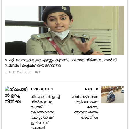
പെറ്റി കേസുകളുടെ എണ്ണം കൂട്ടണം : വിവാദ നിർദ്ദേശം നൽകി
ഡിസിപി ഐശ്വര്യ ദോഗ്രെ
August 20, 2021
0
PREVIOUS
NEXT
നിലപാടിൽ ഉറച്ച്
പതിനേഴ് ലക്ഷം
നിൽക്കുന്നു;
തട്ടിയെടുത്ത
യൂത്ത്
കേസ്;
കോൺഗ്രസ്
അന്വേഷണം
തലപ്പത്തേക്ക്
ഊർജിതം
ഇല്ലെന്ന്
ഹൈബി