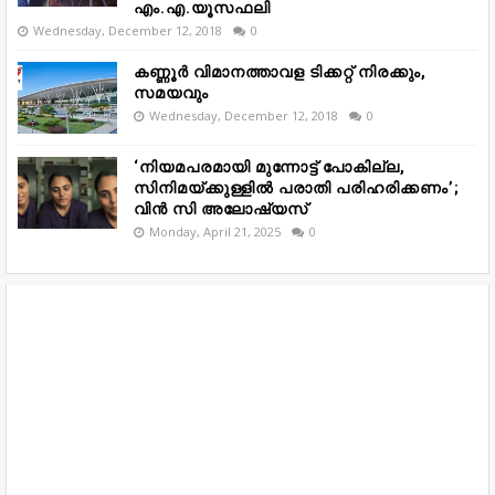
എം.എ.യൂസഫലി
Wednesday, December 12, 2018
0
കണ്ണൂർ വിമാനത്താവള ടിക്കറ്റ് നിരക്കും,
സമയവും
Wednesday, December 12, 2018
0
‘നിയമപരമായി മുന്നോട്ട് പോകില്ല,
സിനിമയ്ക്കുള്ളിൽ പരാതി പരിഹരിക്കണം’;
വിൻ സി അലോഷ്യസ്
Monday, April 21, 2025
0