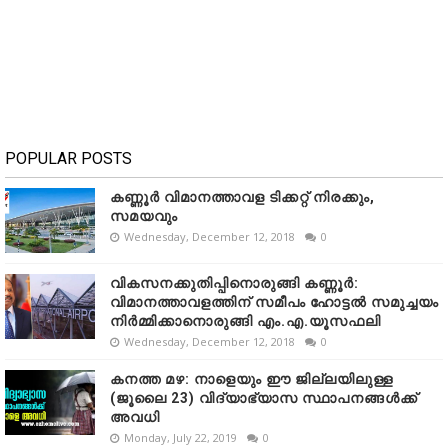
POPULAR POSTS
കണ്ണൂർ വിമാനത്താവള ടിക്കറ്റ് നിരക്കും,
സമയവും
Wednesday, December 12, 2018
0
വികസനക്കുതിപ്പിനൊരുങ്ങി കണ്ണൂർ:
വിമാനത്താവളത്തിന് സമീപം ഹോട്ടൽ സമുച്ചയം
നിർമ്മിക്കാനൊരുങ്ങി എം.എ.യൂസഫലി
Wednesday, December 12, 2018
0
കനത്ത മഴ: നാളെയും ഈ ജില്ലയിലുള്ള
(ജൂലൈ 23) വിദ്യാഭ്യാസ സ്ഥാപനങ്ങൾക്ക്
അവധി
Monday, July 22, 2019
0