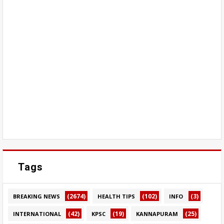
Tags
(2674)
(102)
(3)
BREAKING NEWS
HEALTH TIPS
INFO
(42)
(19)
(25)
INTERNATIONAL
KPSC
KANNAPURAM