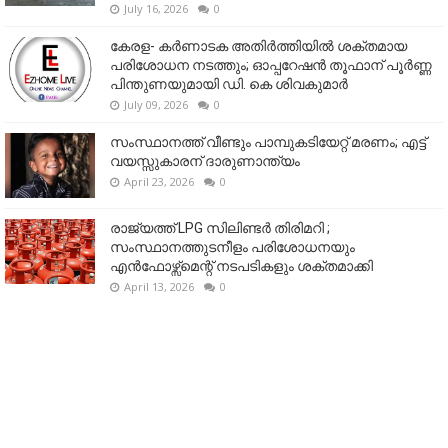
July 16, 2026
0
കേരള- കർണാടക അതിർത്തിയിൽ ശക്തമായ
പരിശോധന നടത്തും; ഓപ്പറേഷൻ തൂഫാന് പൂർണ്ണ
പിന്തുണയുമായി ഡി. കെ ശിവകുമാർ
July 09, 2026
0
സംസ്ഥാനത്ത് വീണ്ടും പാമ്പുകടിയേറ്റ് മരണം; എട്ട്
വയസ്സുകാരന് ദാരുണാന്ത്യം
April 23, 2026
0
രാജ്യത്ത് LPG സിലിണ്ടർ തിരിമറി ;
സംസ്ഥാനത്തുടനീളം പരിശോധനയും
എൻഫോഴ്സ്മെന്റ് നടപടികളും ശക്തമാക്കി
April 13, 2026
0