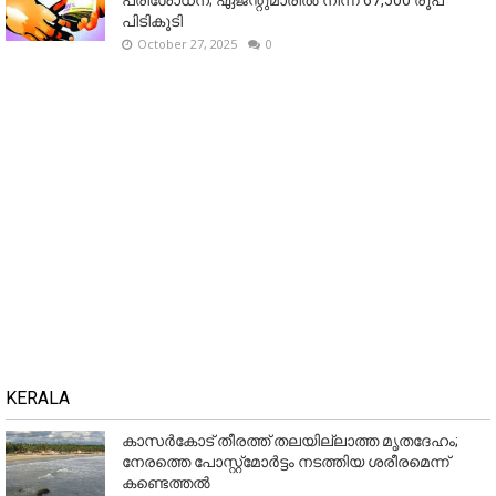
പിടികൂടി
October 27, 2025
0
KERALA
കാസർകോട് തീരത്ത് തലയില്ലാത്ത മൃതദേഹം;
നേരത്തെ പോസ്റ്റ്‌മോർട്ടം നടത്തിയ ശരീരമെന്ന്
കണ്ടെത്തൽ