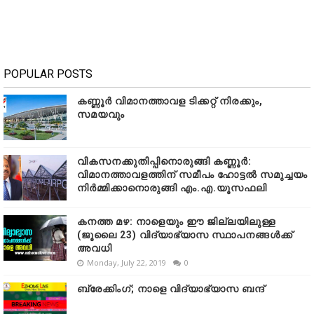
POPULAR POSTS
കണ്ണൂർ വിമാനത്താവള ടിക്കറ്റ് നിരക്കും,
സമയവും
വികസനക്കുതിപ്പിനൊരുങ്ങി കണ്ണൂർ:
വിമാനത്താവളത്തിന് സമീപം ഹോട്ടൽ സമുച്ചയം
നിർമ്മിക്കാനൊരുങ്ങി എം.എ.യൂസഫലി
കനത്ത മഴ: നാളെയും ഈ ജില്ലയിലുള്ള
(ജൂലൈ 23) വിദ്യാഭ്യാസ സ്ഥാപനങ്ങൾക്ക്
അവധി
Monday, July 22, 2019
0
ബ്രേക്കിംഗ്; നാളെ വിദ്യാഭ്യാസ ബന്ദ്