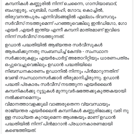
കമ്പനികൾ കണ്ണുരിൽ നിന്ന് ചെന്നൈ, ഗാസിയാബാദ്,
ബംഗളുരു, ഹൂബ്ലി, ഡൽഹി, ഗോവ, കൊച്ചിൽ,
തിരുവനന്തപുരം എന്നിവിടങ്ങളിൽ എല്ലാം ദിവസവും
സർവീസ് നടത്തുമെന്ന് പറഞ്ഞുവെങ്കിലു ഇൻഡിഗോ, ഗോ
എയർ ,എയർ ഇന്ത്യ എന്നീ കമ്പനി മാത്രമാണ് ഇവിടെ
നിന്ന് സർവീസ് നടത്തുന്നത്.
ഉഡാൻ പദ്ധതിയിൽ ആഭ്യന്തര സർവീസുകൾ
ആരംഭിക്കുന്നതു സംബന്ധിച്ച് കേന്ദ്ര - സംസ്ഥാന
സർക്കാരുകളും എയർപോർട്ട് അതോറിറ്റിയും ധാരണപത്രം
ഒപ്പുവെച്ചുവെങ്കിലും ഉഡാൻ പദ്ധതിയിലെ
നിബന്ധനകാരണം ഉഡാനിൽ നിന്നും പിൻമാറുന്നതിന്
വേണ്ടി സംസ്ഥാനസർക്കാർ തീരുമാനിച്ചിരുന്നു. ഉഡാൻ
പദ്ധതി പ്രകാരം സർവീസ് നടത്തുന്ന എയർലൈൻ
കമ്പനികൾക്കു റൂട്ടുകൾ മുന്നുവർഷത്തേക്കുകുത്തകയായി
നൽക്കണമെന്നും
വിമാനത്താവളക്കൂലി വാങ്ങരുതെന്ന വ്യവസ്ഥയും
രാജ്യന്തര എയർലൈൻ കമ്പനികൾ കണ്ണുരിലേക്കു വരി നു
ള്ള സാധ്യത കുറയുമെന്ന ആശങ്കയും മാണ് ഉഡാൻ
പദ്ധതിയിൽ നിന്ന് പിൻമാറാൻ പ്രധാനകാരണമായി
കണ്ടെത്തിയത്.