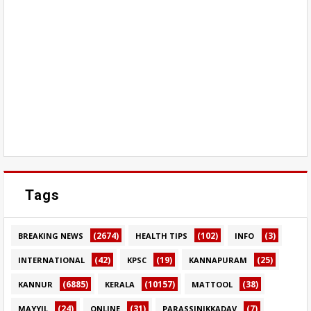
Tags
(2674)
(102)
(3)
BREAKING NEWS
HEALTH TIPS
INFO
(42)
(19)
(25)
INTERNATIONAL
KPSC
KANNAPURAM
(6885)
(10157)
(38)
KANNUR
KERALA
MATTOOL
(24)
(31)
(7)
MAYYIL
ONLINE
PARASSINIKKADAV