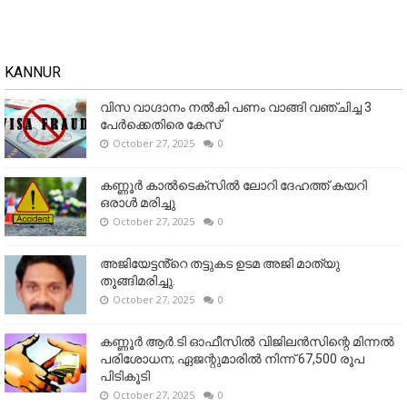
KANNUR
വിസ വാഗ്ദാനം നൽകി പണം വാങ്ങി വഞ്ചിച്ച 3
പേർക്കെതിരെ കേസ്
October 27, 2025
0
കണ്ണൂര്‍ കാല്‍ടെക്‌സില്‍ ലോറി ദേഹത്ത് കയറി
ഒരാള്‍ മരിച്ചു
October 27, 2025
0
അജിയേട്ടൻ്റെ തട്ടുകട ഉടമ അജി മാത്യു
തൂങ്ങിമരിച്ചു.
October 27, 2025
0
കണ്ണൂര്‍ ആര്‍.ടി ഓഫീസില്‍ വിജിലൻസിന്റെ മിന്നല്‍
പരിശോധന; ഏജന്റുമാരില്‍ നിന്ന് 67,500 രൂപ
പിടികൂടി
October 27, 2025
0