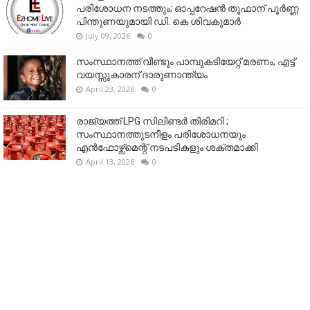
പരിശോധന നടത്തും; ഓപ്പറേഷൻ തൂഫാന് പൂർണ്ണ
പിന്തുണയുമായി ഡി. കെ ശിവകുമാർ
July 09, 2026
0
സംസ്ഥാനത്ത് വീണ്ടും പാമ്പുകടിയേറ്റ് മരണം; എട്ട്
വയസ്സുകാരന് ദാരുണാന്ത്യം
April 23, 2026
0
രാജ്യത്ത് LPG സിലിണ്ടർ തിരിമറി ;
സംസ്ഥാനത്തുടനീളം പരിശോധനയും
എൻഫോഴ്സ്മെന്റ് നടപടികളും ശക്തമാക്കി
April 13, 2026
0