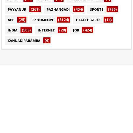
(261)
(404)
(786)
PAYYANUR
PAZHANGADI
SPORTS
(25)
(3124)
(14)
APP
EZHOMELIVE
HEALTH GIRLS
(503)
(28)
(424)
INDIA
INTERNET
JOB
(6)
KANNADIPARAMBA