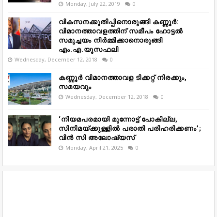
Monday, July 22, 2019
0
വികസനക്കുതിപ്പിനൊരുങ്ങി കണ്ണൂർ:
വിമാനത്താവളത്തിന് സമീപം ഹോട്ടൽ
സമുച്ചയം നിർമ്മിക്കാനൊരുങ്ങി
എം.എ.യൂസഫലി
Wednesday, December 12, 2018
0
കണ്ണൂർ വിമാനത്താവള ടിക്കറ്റ് നിരക്കും,
സമയവും
Wednesday, December 12, 2018
0
‘നിയമപരമായി മുന്നോട്ട് പോകില്ല,
സിനിമയ്ക്കുള്ളിൽ പരാതി പരിഹരിക്കണം’;
വിൻ സി അലോഷ്യസ്
Monday, April 21, 2025
0