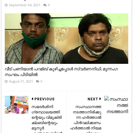
September 04, 2021
0
വീട് പണിയാന്‍ പറമ്ബ് കുഴിച്ചപ്പോള്‍ സ്വര്‍ണനിധി; മൂന്നംഗ
സംഘം പിടിയില്‍
August 31, 2021
0
PREVIOUS
NEXT
സമദർശിനി
സംസ്ഥാനത്ത്
ഗ്രന്ഥാലയത്തി
നടത്താനിരിക്കു
ന്റെയും വിമുക്തി
ന്ന ഹർത്താൽ
ക്ലബിന്റെയും
പിൻവലിക്കണം:
മട്ടനൂർ
ഹർത്താൽ നിയമ