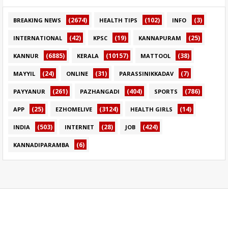
(2674)
(102)
(3)
BREAKING NEWS
HEALTH TIPS
INFO
(42)
(19)
(25)
INTERNATIONAL
KPSC
KANNAPURAM
(6885)
(10157)
(38)
KANNUR
KERALA
MATTOOL
(24)
(31)
(7)
MAYYIL
ONLINE
PARASSINIKKADAV
(261)
(404)
(786)
PAYYANUR
PAZHANGADI
SPORTS
(25)
(3124)
(14)
APP
EZHOMELIVE
HEALTH GIRLS
(503)
(28)
(424)
INDIA
INTERNET
JOB
(6)
KANNADIPARAMBA