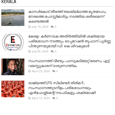
KERALA
കാസർകോട് തീരത്ത് തലയില്ലാത്ത മൃതദേഹം;
നേരത്തെ പോസ്റ്റ്‌മോർട്ടം നടത്തിയ ശരീരമെന്ന്
കണ്ടെത്തൽ
July 16, 2026
0
കേരള- കർണാടക അതിർത്തിയിൽ ശക്തമായ
പരിശോധന നടത്തും; ഓപ്പറേഷൻ തൂഫാന് പൂർണ്ണ
പിന്തുണയുമായി ഡി. കെ ശിവകുമാർ
July 09, 2026
0
സംസ്ഥാനത്ത് വീണ്ടും പാമ്പുകടിയേറ്റ് മരണം; എട്ട്
വയസ്സുകാരന് ദാരുണാന്ത്യം
April 23, 2026
0
രാജ്യത്ത് LPG സിലിണ്ടർ തിരിമറി ;
സംസ്ഥാനത്തുടനീളം പരിശോധനയും
എൻഫോഴ്സ്മെന്റ് നടപടികളും ശക്തമാക്കി
April 13, 2026
0