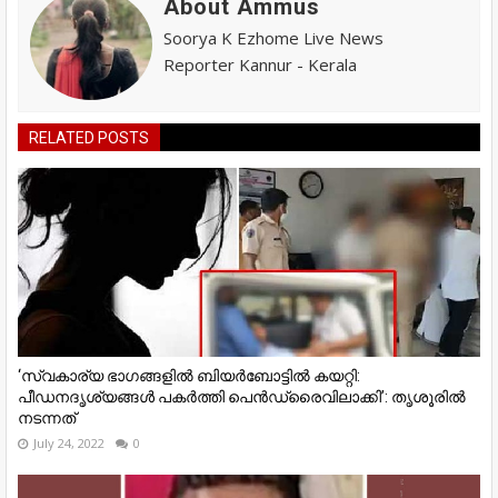
About Ammus
Soorya K Ezhome Live News
Reporter Kannur - Kerala
RELATED POSTS
‘സ്വകാര്യ ഭാഗങ്ങളിൽ ബിയർബോട്ടിൽ കയറ്റി:
പീഡനദൃശ്യങ്ങൾ പകർത്തി പെൻഡ്രൈവിലാക്കി’: തൃശൂരിൽ
നടന്നത്
July 24, 2022
0