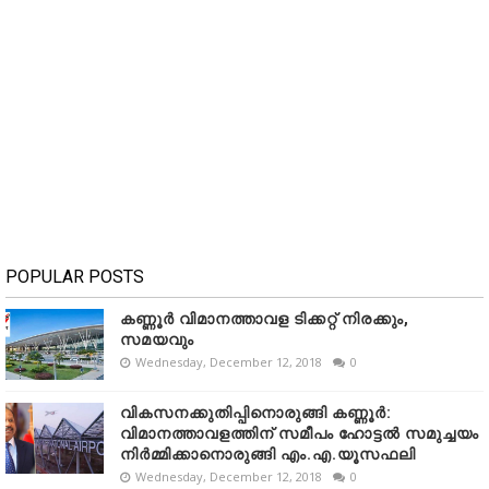
POPULAR POSTS
കണ്ണൂർ വിമാനത്താവള ടിക്കറ്റ് നിരക്കും,
സമയവും
Wednesday, December 12, 2018
0
വികസനക്കുതിപ്പിനൊരുങ്ങി കണ്ണൂർ:
വിമാനത്താവളത്തിന് സമീപം ഹോട്ടൽ സമുച്ചയം
നിർമ്മിക്കാനൊരുങ്ങി എം.എ.യൂസഫലി
Wednesday, December 12, 2018
0