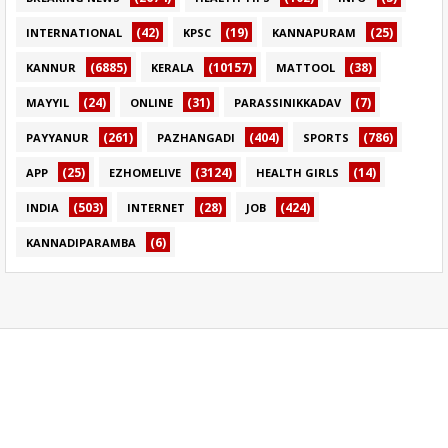
(42)
(19)
(25)
INTERNATIONAL
KPSC
KANNAPURAM
(6885)
(10157)
(38)
KANNUR
KERALA
MATTOOL
(24)
(31)
(7)
MAYYIL
ONLINE
PARASSINIKKADAV
(261)
(404)
(786)
PAYYANUR
PAZHANGADI
SPORTS
(25)
(3124)
(14)
APP
EZHOMELIVE
HEALTH GIRLS
(503)
(28)
(424)
INDIA
INTERNET
JOB
(6)
KANNADIPARAMBA