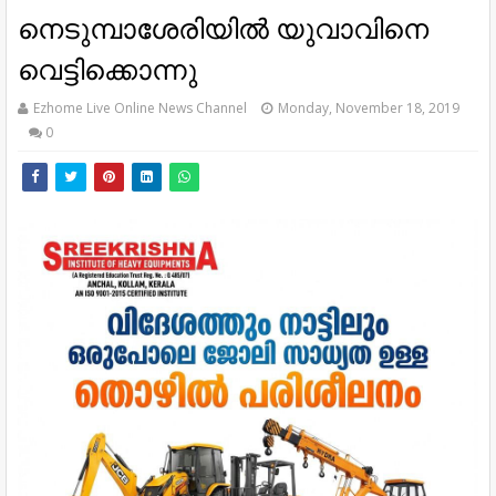
നെ​ടു​മ്പാ​ശേ​രി​യി​ല്‍ യു​വാ​വി​നെ
വെ​ട്ടി​ക്കൊ​ന്നു
Ezhome Live Online News Channel
Monday, November 18, 2019
0