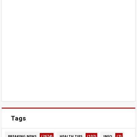
Tags
(2674)
(102)
(3)
BREAKING NEWS
HEALTH TIPS
INFO