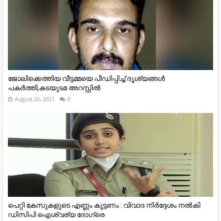
ജോലിക്കെത്തിയ വീട്ടമ്മയെ പീഡിപ്പിച്ച് ദൃശ്യങ്ങൾ
പകർത്തി,കടയുടമ അറസ്റ്റിൽ
August 20, 2021
0
പെറ്റി കേസുകളുടെ എണ്ണം കൂട്ടണം : വിവാദ നിർദ്ദേശം നൽകി
ഡിസിപി ഐശ്വര്യ ദോഗ്രെ