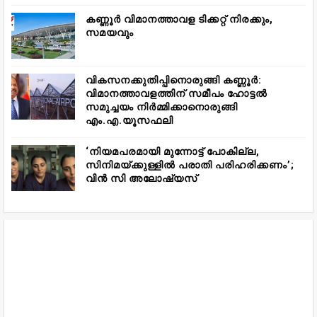
കണ്ണൂർ വിമാനത്താവള ടിക്കറ്റ് നിരക്കും,
സമയവും
വികസനക്കുതിപ്പിനൊരുങ്ങി കണ്ണൂർ:
വിമാനത്താവളത്തിന് സമീപം ഹോട്ടൽ
സമുച്ചയം നിർമ്മിക്കാനൊരുങ്ങി
എം.എ.യൂസഫലി
‘നിയമപരമായി മുന്നോട്ട് പോകില്ല,
സിനിമയ്ക്കുള്ളിൽ പരാതി പരിഹരിക്കണം’;
വിൻ സി അലോഷ്യസ്