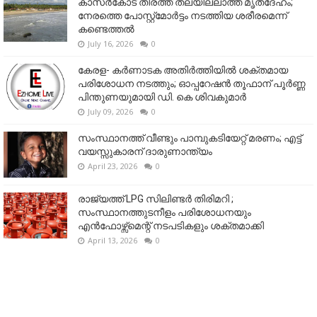
കാസർകോട് തീരത്ത് തലയില്ലാത്ത മൃതദേഹം;
നേരത്തെ പോസ്റ്റ്‌മോർട്ടം നടത്തിയ ശരീരമെന്ന്
കണ്ടെത്തൽ
July 16, 2026
0
കേരള- കർണാടക അതിർത്തിയിൽ ശക്തമായ
പരിശോധന നടത്തും; ഓപ്പറേഷൻ തൂഫാന് പൂർണ്ണ
പിന്തുണയുമായി ഡി. കെ ശിവകുമാർ
July 09, 2026
0
സംസ്ഥാനത്ത് വീണ്ടും പാമ്പുകടിയേറ്റ് മരണം; എട്ട്
വയസ്സുകാരന് ദാരുണാന്ത്യം
April 23, 2026
0
രാജ്യത്ത് LPG സിലിണ്ടർ തിരിമറി ;
സംസ്ഥാനത്തുടനീളം പരിശോധനയും
എൻഫോഴ്സ്മെന്റ് നടപടികളും ശക്തമാക്കി
April 13, 2026
0