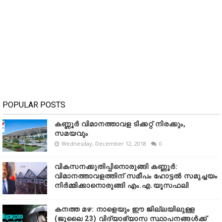
POPULAR POSTS
കണ്ണൂർ വിമാനത്താവള ടിക്കറ്റ് നിരക്കും,
സമയവും
Wednesday, December 12, 2018
0
വികസനക്കുതിപ്പിനൊരുങ്ങി കണ്ണൂർ:
വിമാനത്താവളത്തിന് സമീപം ഹോട്ടൽ സമുച്ചയം
നിർമ്മിക്കാനൊരുങ്ങി എം.എ.യൂസഫലി
കനത്ത മഴ: നാളെയും ഈ ജില്ലയിലുള്ള
(ജൂലൈ 23) വിദ്യാഭ്യാസ സ്ഥാപനങ്ങൾക്ക്