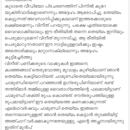
കൂടാതെ വീഡിയോ പ്രചരണത്തിന് പിന്നില്‍ കുറേ
യുക്തിവാദികളാണെന്നും അദ്ദേഹം ആരോപിച്ചു. തെയ്യം
കെട്ടുന്നത് അവസാനിപ്പിക്കുകയാണ് ഇത്തരക്കാരുടെ
ലക്ഷ്യമെന്നും വിനീത് പറയുന്നു. പക്ഷെ എത്രയൊക്കെ
വൈറലാക്കിയാലും ഈ രീതിയില്‍ തന്നെ തെയ്യം ഇനിയും
പെരുമാറുമെന്ന് വിനീത് തുറന്നടിച്ചു. ആ രീതിയില്‍
പെരുമാറുന്നതാണ് ഈ നാട്ടിലുള്ളവര്‍ക്കും ഇഷ്ടം.
അതൊരിക്കലും മാറ്റാനാകില്ലെന്നും അദ്ദേഹം
കൂട്ടിച്ചേര്‍ത്തു.
വിനീത് പണിക്കരുടെ വാക്കുകള്‍ ഇങ്ങനെ;
കാഞ്ഞങ്ങാട് തെരുവോത്തു മൂവാളം കുഴിയിലാണ് ഞാന്‍
തെയ്യം കെട്ടിയാടിയത്. ചാമുണ്ഡിതെയ്യമായിരുന്നു.
ചാമുണ്ഡിയെന്ന് പറഞ്ഞാല്‍ ഉഗ്രരൂപിണിയാണ്. രണ്ട്
തന്ത്രിമാര്‍ തമ്മിലുള്ള വൈരാഗ്യത്തിന്റെ ഫലമായിട്ടാണ്
ചാമുണ്ഡി ശക്തി രൂപം കൊണ്ടത്. രൗദ്രരൂപത്തിലുള്ള
രൂപമായിട്ടാണ് ഈ തെയ്യത്തെ കണക്കാക്കുന്നത്.
എല്ലാവര്‍ഷവും ചാമുണ്ഡി തെയ്യം ഇങ്ങനെ
തന്നെയാണുള്ളത്. ഞാന്‍ തെയ്യം കെട്ടാന്‍ തുടങ്ങിയിട്ട്
അഞ്ചാറ് വര്‍ഷമാകുന്നതേയുള്ളൂ. എന്റെ അച്ഛനായിരുന്നു
ഇതിന് മുന്‍പ്.