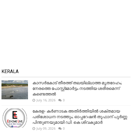
KERALA
കാസർകോട് തീരത്ത് തലയില്ലാത്ത മൃതദേഹം;
നേരത്തെ പോസ്റ്റ്‌മോർട്ടം നടത്തിയ ശരീരമെന്ന്
കണ്ടെത്തൽ
July 16, 2026
0
കേരള- കർണാടക അതിർത്തിയിൽ ശക്തമായ
പരിശോധന നടത്തും; ഓപ്പറേഷൻ തൂഫാന് പൂർണ്ണ
പിന്തുണയുമായി ഡി. കെ ശിവകുമാർ
July 09, 2026
0