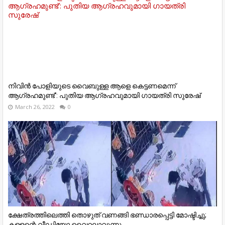
നിവിൻ പോളിയുടെ വൈബുള്ള ആളെ കെട്ടണമെന്ന്
ആഗ്രഹമുണ്ട്’: പുതിയ ആഗ്രഹവുമായി ഗായത്രി സുരേഷ്
March 26, 2022
0
ക്ഷേത്രത്തിലെത്തി തൊഴുത് വണങ്ങി ഭണ്ഡാരപ്പെട്ടി മോഷ്ടിച്ചു;
കള്ളന്റെ വീഡിയോ വൈറലാവുന്നു