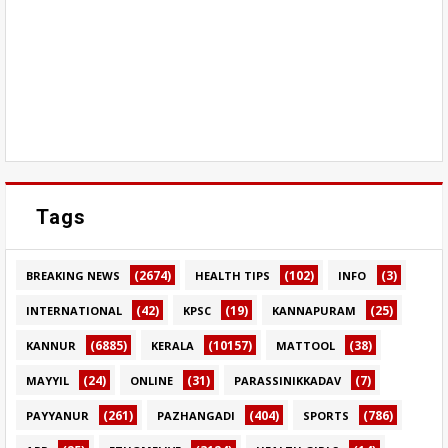
Tags
(2674)
(102)
(3)
BREAKING NEWS
HEALTH TIPS
INFO
(42)
(19)
(25)
INTERNATIONAL
KPSC
KANNAPURAM
(6885)
(10157)
(38)
KANNUR
KERALA
MATTOOL
(24)
(31)
(7)
MAYYIL
ONLINE
PARASSINIKKADAV
(261)
(404)
(786)
PAYYANUR
PAZHANGADI
SPORTS