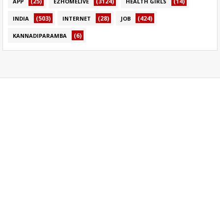
(25)
(3124)
(14)
APP
EZHOMELIVE
HEALTH GIRLS
(503)
(28)
(424)
INDIA
INTERNET
JOB
(6)
KANNADIPARAMBA