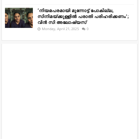
‘നിയമപരമായി മുന്നോട്ട് പോകില്ല,
സിനിമയ്ക്കുള്ളിൽ പരാതി പരിഹരിക്കണം’;
വിൻ സി അലോഷ്യസ്
Monday, April 21, 2025
0