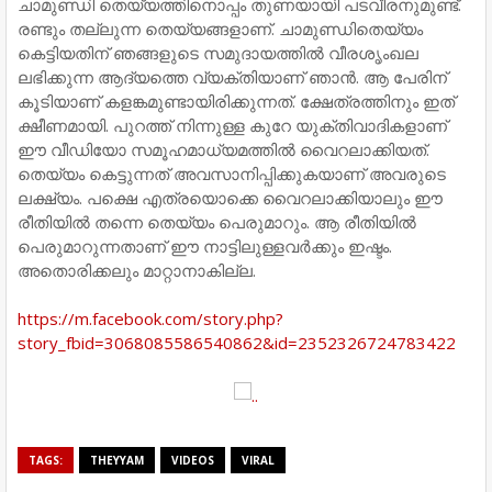
ചാമുണ്ഡി തെയ്യത്തിനൊപ്പം തുണയായി പടവീരനുമുണ്ട്.
രണ്ടും തല്ലുന്ന തെയ്യങ്ങളാണ്. ചാമുണ്ഡിതെയ്യം
കെട്ടിയതിന് ഞങ്ങളുടെ സമുദായത്തില്‍ വീരശൃംഖല
ലഭിക്കുന്ന ആദ്യത്തെ വ്യക്തിയാണ് ഞാന്‍. ആ പേരിന്
കൂടിയാണ് കളങ്കമുണ്ടായിരിക്കുന്നത്. ക്ഷേത്രത്തിനും ഇത്
ക്ഷീണമായി. പുറത്ത് നിന്നുള്ള കുറേ യുക്തിവാദികളാണ്
ഈ വീഡിയോ സമൂഹമാധ്യമത്തില്‍ വൈറലാക്കിയത്.
തെയ്യം കെട്ടുന്നത് അവസാനിപ്പിക്കുകയാണ് അവരുടെ
ലക്ഷ്യം. പക്ഷെ എത്രയൊക്കെ വൈറലാക്കിയാലും ഈ
രീതിയില്‍ തന്നെ തെയ്യം പെരുമാറും. ആ രീതിയില്‍
പെരുമാറുന്നതാണ് ഈ നാട്ടിലുള്ളവര്‍ക്കും ഇഷ്ടം.
അതൊരിക്കലും മാറ്റാനാകില്ല.
https://m.facebook.com/story.php?
story_fbid=3068085586540862&id=2352326724783422
TAGS:
THEYYAM
VIDEOS
VIRAL