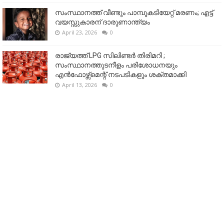
സംസ്ഥാനത്ത് വീണ്ടും പാമ്പുകടിയേറ്റ് മരണം; എട്ട്
വയസ്സുകാരന് ദാരുണാന്ത്യം
April 23, 2026
0
രാജ്യത്ത് LPG സിലിണ്ടർ തിരിമറി ;
സംസ്ഥാനത്തുടനീളം പരിശോധനയും
എൻഫോഴ്സ്മെന്റ് നടപടികളും ശക്തമാക്കി
April 13, 2026
0