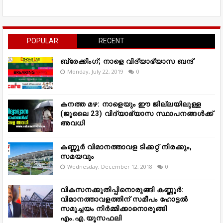
POPULAR
RECENT
ബ്രേക്കിംഗ്; നാളെ വിദ്യാഭ്യാസ ബന്ദ്
Monday, July 22, 2019
0
കനത്ത മഴ: നാളെയും ഈ ജില്ലയിലുള്ള
(ജൂലൈ 23) വിദ്യാഭ്യാസ സ്ഥാപനങ്ങൾക്ക്
അവധി
കണ്ണൂർ വിമാനത്താവള ടിക്കറ്റ് നിരക്കും,
സമയവും
Wednesday, December 12, 2018
0
വികസനക്കുതിപ്പിനൊരുങ്ങി കണ്ണൂർ:
വിമാനത്താവളത്തിന് സമീപം ഹോട്ടൽ
സമുച്ചയം നിർമ്മിക്കാനൊരുങ്ങി
എം.എ.യൂസഫലി