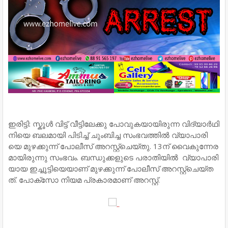
ഇ​രി​ട്ടി: സ്കൂ​ൾ വി​ട്ട് വീ​ട്ടി​ലേ​ക്കു പോ​വു​ക​യാ​യി​രു​ന്ന വി​ദ്യാ​ർ​ഥി​
നി​യെ ബ​ല​മാ​യി പി​ടി​ച്ച് ചും​ബി​ച്ച സം​ഭ​വ​ത്തി​ൽ വ്യാ​പാ​രി​
യെ മു​ഴ​ക്കു​ന്ന് പോ​ലീ​സ് അ​റ​സ്റ്റ്ചെ​യ്തു. 13ന് ​വൈ​കു​ന്നേ​ര​
മാ​യി​രു​ന്നു സം​ഭ​വം. ബന്ധുക്കളുടെ പരാതിയിൽ വ്യാ​പാ​രി​
യാ​യ ഇ​ച്ചൂ​ട്ടി​യെ​യാ​ണ് മു​ഴ​ക്കു​ന്ന് പോ​ലീ​സ് അ​റ​സ്റ്റ്ചെ​യ്ത​
ത്. പോ​ക്സോ നി​യ​മ പ്ര​കാ​ര​മാ​ണ് അ​റ​സ്റ്റ്.