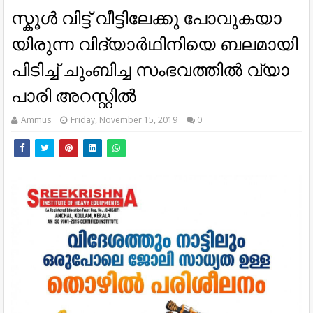
സ്കൂ​ൾ വി​ട്ട് വീ​ട്ടി​ലേ​ക്കു പോ​വു​ക​യാ​
യി​രു​ന്ന വി​ദ്യാ​ർ​ഥി​നി​യെ ബ​ല​മാ​യി
പി​ടി​ച്ച് ചും​ബി​ച്ച സം​ഭ​വ​ത്തി​ൽ വ്യാ​
പാ​രി അ​റ​സ്റ്റി​ൽ
Ammus
Friday, November 15, 2019
0