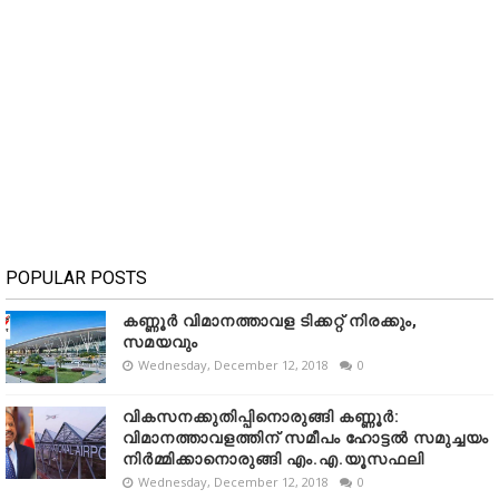
POPULAR POSTS
കണ്ണൂർ വിമാനത്താവള ടിക്കറ്റ് നിരക്കും,
സമയവും
Wednesday, December 12, 2018
0
വികസനക്കുതിപ്പിനൊരുങ്ങി കണ്ണൂർ:
വിമാനത്താവളത്തിന് സമീപം ഹോട്ടൽ സമുച്ചയം
നിർമ്മിക്കാനൊരുങ്ങി എം.എ.യൂസഫലി
Wednesday, December 12, 2018
0