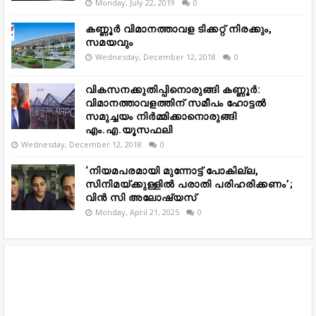
Monday, July 22, 2019
0
കണ്ണൂർ വിമാനത്താവള ടിക്കറ്റ് നിരക്കും,
സമയവും
Wednesday, December 12, 2018
0
വികസനക്കുതിപ്പിനൊരുങ്ങി കണ്ണൂർ:
വിമാനത്താവളത്തിന് സമീപം ഹോട്ടൽ
സമുച്ചയം നിർമ്മിക്കാനൊരുങ്ങി
എം.എ.യൂസഫലി
Wednesday, December 12, 2018
0
‘നിയമപരമായി മുന്നോട്ട് പോകില്ല,
സിനിമയ്ക്കുള്ളിൽ പരാതി പരിഹരിക്കണം’;
വിൻ സി അലോഷ്യസ്
Monday, April 21, 2025
0