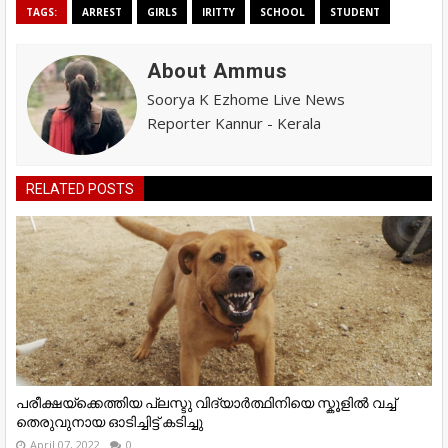
TAGS:
ARREST
GIRLS
IRITTY
SCHOOL
STUDENT
About Ammus
Soorya K Ezhome Live News
Reporter Kannur - Kerala
RELATED POSTS
പരീക്ഷയ്ക്കെത്തിയ പ്ലസ്ടു വിദ്യാർത്ഥിനിയെ സ്കൂളിൽ വച്ച്
തെരുവുനായ ഓടിച്ചിട്ട് കടിച്ചു
April 07, 2022
0