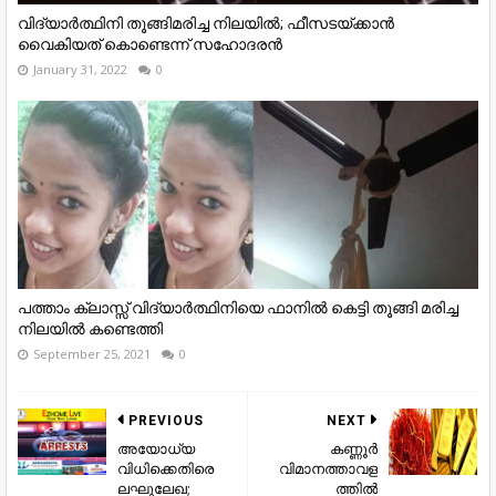
വിദ്യാർത്ഥിനി തൂങ്ങിമരിച്ച നിലയിൽ; ഫീസടയ്ക്കാൻ
വൈകിയത് കൊണ്ടെന്ന് സഹോദരൻ
January 31, 2022
0
പത്താം ക്ലാസ്സ് വിദ്യാർത്ഥിനിയെ ഫാനിൽ കെട്ടി തൂങ്ങി മരിച്ച
നിലയിൽ കണ്ടെത്തി
September 25, 2021
0
PREVIOUS
NEXT
അയോധ്യ
കണ്ണൂര്‍
വിധിക്കെതിരെ
വിമാനത്താവള
ലഘുലേഖ;
ത്തില്‍