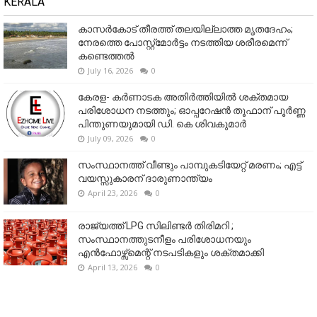
KERALA
കാസർകോട് തീരത്ത് തലയില്ലാത്ത മൃതദേഹം;
നേരത്തെ പോസ്റ്റ്‌മോർട്ടം നടത്തിയ ശരീരമെന്ന്
കണ്ടെത്തൽ
July 16, 2026
0
കേരള- കർണാടക അതിർത്തിയിൽ ശക്തമായ
പരിശോധന നടത്തും; ഓപ്പറേഷൻ തൂഫാന് പൂർണ്ണ
പിന്തുണയുമായി ഡി. കെ ശിവകുമാർ
July 09, 2026
0
സംസ്ഥാനത്ത് വീണ്ടും പാമ്പുകടിയേറ്റ് മരണം; എട്ട്
വയസ്സുകാരന് ദാരുണാന്ത്യം
April 23, 2026
0
രാജ്യത്ത് LPG സിലിണ്ടർ തിരിമറി ;
സംസ്ഥാനത്തുടനീളം പരിശോധനയും
എൻഫോഴ്സ്മെന്റ് നടപടികളും ശക്തമാക്കി
April 13, 2026
0