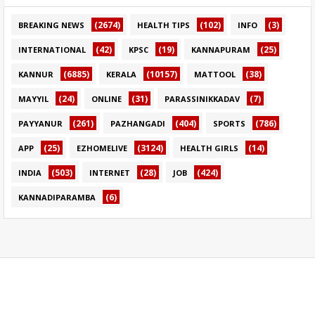
(2674)
(102)
(3)
BREAKING NEWS
HEALTH TIPS
INFO
(42)
(19)
(25)
INTERNATIONAL
KPSC
KANNAPURAM
(6885)
(10157)
(38)
KANNUR
KERALA
MATTOOL
(24)
(31)
(7)
MAYYIL
ONLINE
PARASSINIKKADAV
(261)
(404)
(786)
PAYYANUR
PAZHANGADI
SPORTS
(25)
(3124)
(14)
APP
EZHOMELIVE
HEALTH GIRLS
(503)
(28)
(424)
INDIA
INTERNET
JOB
(6)
KANNADIPARAMBA