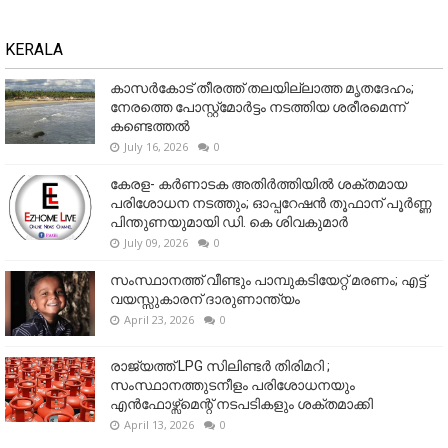
KERALA
കാസർകോട് തീരത്ത് തലയില്ലാത്ത മൃതദേഹം;
നേരത്തെ പോസ്റ്റ്‌മോർട്ടം നടത്തിയ ശരീരമെന്ന്
കണ്ടെത്തൽ
July 16, 2026
0
കേരള- കർണാടക അതിർത്തിയിൽ ശക്തമായ
പരിശോധന നടത്തും; ഓപ്പറേഷൻ തൂഫാന് പൂർണ്ണ
പിന്തുണയുമായി ഡി. കെ ശിവകുമാർ
July 09, 2026
0
സംസ്ഥാനത്ത് വീണ്ടും പാമ്പുകടിയേറ്റ് മരണം; എട്ട്
വയസ്സുകാരന് ദാരുണാന്ത്യം
April 23, 2026
0
രാജ്യത്ത് LPG സിലിണ്ടർ തിരിമറി ;
സംസ്ഥാനത്തുടനീളം പരിശോധനയും
എൻഫോഴ്സ്മെന്റ് നടപടികളും ശക്തമാക്കി
April 13, 2026
0