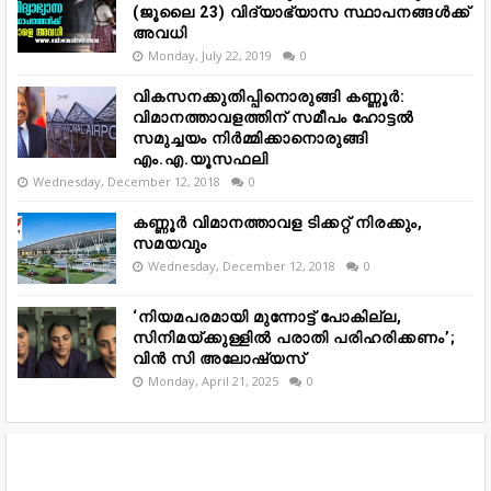
(ജൂലൈ 23) വിദ്യാഭ്യാസ സ്ഥാപനങ്ങൾക്ക്
അവധി
Monday, July 22, 2019
0
വികസനക്കുതിപ്പിനൊരുങ്ങി കണ്ണൂർ:
വിമാനത്താവളത്തിന് സമീപം ഹോട്ടൽ
സമുച്ചയം നിർമ്മിക്കാനൊരുങ്ങി
എം.എ.യൂസഫലി
Wednesday, December 12, 2018
0
കണ്ണൂർ വിമാനത്താവള ടിക്കറ്റ് നിരക്കും,
സമയവും
Wednesday, December 12, 2018
0
‘നിയമപരമായി മുന്നോട്ട് പോകില്ല,
സിനിമയ്ക്കുള്ളിൽ പരാതി പരിഹരിക്കണം’;
വിൻ സി അലോഷ്യസ്
Monday, April 21, 2025
0