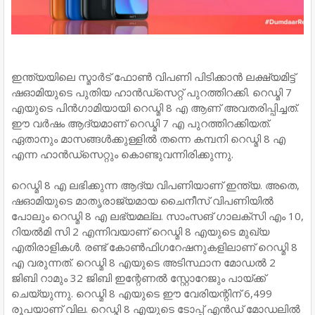
ഇന്ത്യയിലെ സ്മാർട് ഫോൺ വിപണി പിടിക്കാൻ ലക്ഷ്യമിട്ട്
ഷഓമിയുടെ പുതിയ ഹാൻഡ്സെറ്റ് പുറത്തിറക്കി. റെഡ്മി 7
എയുടെ പിൻഗാമിയായി റെഡ്മി 8 എ ആണ് അവതരിപ്പിച്ചത്.
ഈ വർഷം ആദ്യമാണ് റെഡ്മി 7 എ പുറത്തിറക്കിയത്.
ഏതാനും മാസങ്ങൾക്കുള്ളിൽ തന്നെ കമ്പനി റെഡ്മി 8 എ
എന്ന ഹാൻഡ്സെറ്റും കൊണ്ടുവന്നിരിക്കുന്നു.
റെഡ്മി 8 എ ലഭിക്കുന്ന ആദ്യ വിപണിയാണ് ഇന്ത്യ. അതെ,
ഷഓമിയുടെ മാതൃരാജ്യമായ ചൈനീസ് വിപണിയിൽ
പോലും റെഡ്മി 8 എ ലഭ്യമല്ല. സാംസങ് ഗാലക്‌സി എം 10,
റിയൽമി സി 2 എന്നിവയാണ് റെഡ്മി 8 എയുടെ മുഖ്യ
എതിരാളികൾ. രണ്ട് കോൺഫിഗറേഷനുകളിലാണ് റെഡ്മി 8
എ വരുന്നത്. റെഡ്മി 8 എയുടെ അടിസ്ഥാന മോഡൽ 2
ജിബി റാമും 32 ജിബി ഇന്റേണൽ സ്റ്റോറേജും പായ്ക്ക്
ചെയ്യുന്നു. റെഡ്മി 8 എയുടെ ഈ വേരിയന്റിന് 6,499
രൂപയാണ് വില. റെഡ്മി 8 എയുടെ ടോപ്പ് എൻഡ് മോഡലിൽ