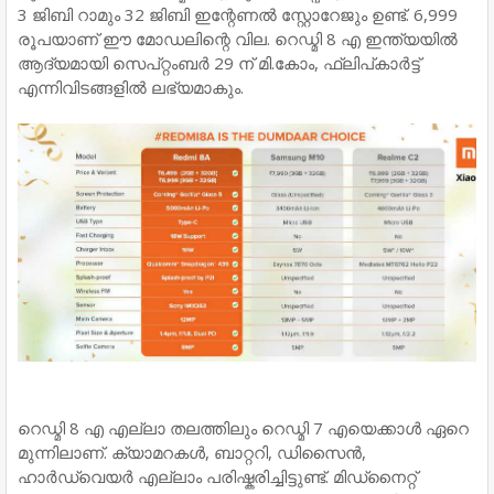
3 ജിബി റാമും 32 ജിബി ഇന്റേണൽ സ്റ്റോറേജും ഉണ്ട്. 6,999
രൂപയാണ് ഈ മോഡലിന്റെ വില. റെഡ്മി 8 എ ഇന്ത്യയിൽ
ആദ്യമായി സെപ്റ്റംബർ 29 ന് മി.കോം, ഫ്ലിപ്കാർട്ട്
എന്നിവിടങ്ങളിൽ ലഭ്യമാകും.
റെഡ്മി 8 എ എല്ലാ തലത്തിലും റെഡ്മി 7 എയെക്കാൾ ഏറെ
മുന്നിലാണ്. ക്യാമറകൾ, ബാറ്ററി, ഡിസൈൻ,
ഹാർഡ്‌വെയർ എല്ലാം പരിഷ്കരിച്ചിട്ടുണ്ട്. മിഡ്‌നൈറ്റ്