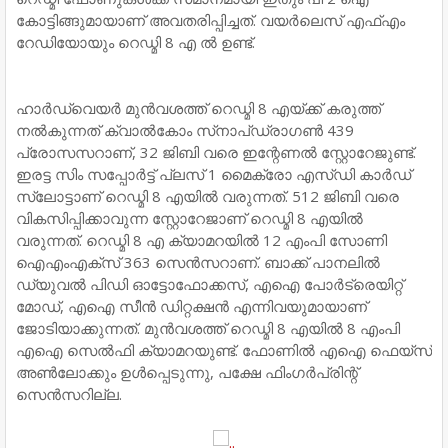
കോട്ടിങ്ങുമായാണ് അവതരിപ്പിച്ചത്. വയർലെസ് എഫ്എം
റേഡിയോയും റെഡ്മി 8 എ ൽ ഉണ്ട്.
ഹാർഡ്‌വെയർ മുൻവശത്ത് റെഡ്മി 8 എയ്ക്ക് കരുത്ത്
നൽകുന്നത് ക്വാൽകോം സ്‌നാപ്ഡ്രാഗൺ 439
പ്രോസസറാണ്, 32 ജിബി വരെ ഇന്റേണൽ സ്റ്റോറേജുണ്ട്.
ഇരട്ട സിം സപ്പോർട്ട് പ്ലസ് 1 മൈക്രോ എസ്ഡി കാർഡ്
സ്ലോട്ടാണ് റെഡ്മി 8 എയിൽ വരുന്നത്. 512 ജിബി വരെ
വികസിപ്പിക്കാവുന്ന സ്റ്റോറേജാണ് റെഡ്മി 8 എയിൽ
വരുന്നത്. റെഡ്മി 8 എ ക്യാമറയിൽ 12 എംപി സോണി
ഐഎംഎക്സ് 363 സെൻസറാണ്. ബാക്ക് പാനലിൽ
ഡ്യുവൽ പിഡി ഓട്ടോഫോക്കസ്, എഐ പോർട്രെയിറ്റ്
മോഡ്, എഐ സീൻ ഡിറ്റക്ഷൻ എന്നിവയുമായാണ്
ജോടിയാക്കുന്നത്. മുൻവശത്ത് റെഡ്മി 8 എയിൽ 8 എംപി
എഐ സെൽഫി ക്യാമറയുണ്ട്. ഫോണിൽ എഐ ഫെയ്‌സ്
അൺലോക്കും ഉൾപ്പെടുന്നു, പക്ഷേ ഫിംഗർപ്രിന്റ്
സെൻസറില്ല.