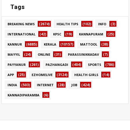
Tags
(2674)
(102)
(3)
BREAKING NEWS
HEALTH TIPS
INFO
(42)
(19)
(25)
INTERNATIONAL
KPSC
KANNAPURAM
(6885)
(10157)
(38)
KANNUR
KERALA
MATTOOL
(24)
(31)
(7)
MAYYIL
ONLINE
PARASSINIKKADAV
(261)
(404)
(786)
PAYYANUR
PAZHANGADI
SPORTS
(25)
(3124)
(14)
APP
EZHOMELIVE
HEALTH GIRLS
(503)
(28)
(424)
INDIA
INTERNET
JOB
(6)
KANNADIPARAMBA