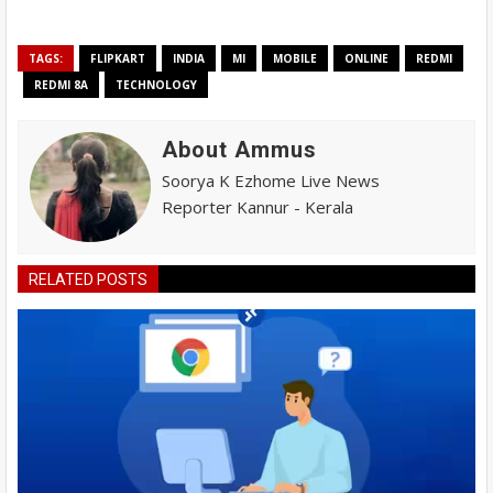
TAGS:
FLIPKART
INDIA
MI
MOBILE
ONLINE
REDMI
REDMI 8A
TECHNOLOGY
About Ammus
Soorya K Ezhome Live News
Reporter Kannur - Kerala
RELATED POSTS