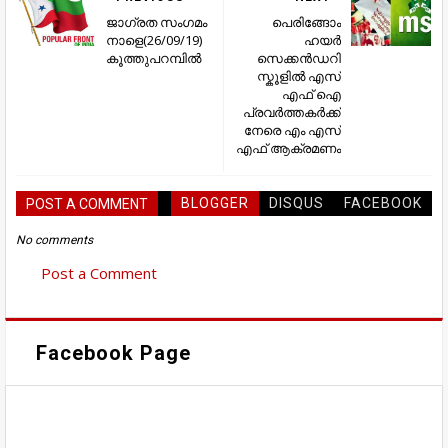
ജാഗ്രത സംഗമം
പെരിങ്ങോം
നാളെ(26/09/19)
ഹയർ
കൂത്തുപറമ്പിൽ
സെക്കൻഡറി
സ്കൂളിൽ എസ്
എഫ് ഐ
പ്രവർത്തകർക്ക്
നേരെ എം എസ്
എഫ് ആക്രമണം
BLOGGER
DISQUS
FACEBOOK
POST A COMMENT
No comments
Post a Comment
Facebook Page