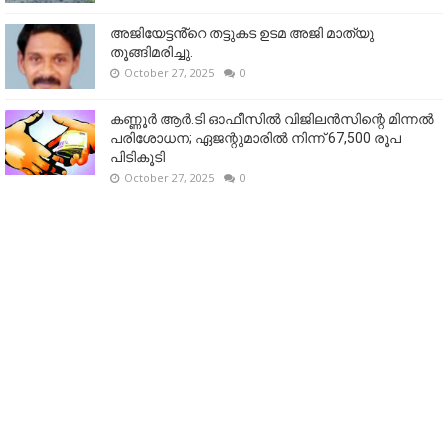
അജിയേട്ടൻ്റെ തട്ടുകട ഉടമ അജി മാത്യു
തൂങ്ങിമരിച്ചു.
October 27, 2025
0
കണ്ണൂര്‍ ആര്‍.ടി ഓഫീസില്‍ വിജിലൻസിന്റെ മിന്നല്‍
പരിശോധന; ഏജന്റുമാരില്‍ നിന്ന് 67,500 രൂപ
പിടികൂടി
October 27, 2025
0