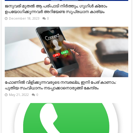
ജനുവരി മുതല്‍ ആ പരിപാടി നിര്‍ത്തും; ഗൂഗിള്‍ ക്രോം
ഉപയോഗിക്കുന്നവര്‍ അറിയേണ്ട സുപ്രധാന കാര്യം
December 18, 2023
0
ഫോണിൽ വിളിക്കുന്നവരുടെ നമ്പരല്ല, ഇനി പേര് കാണാം:
പുതിയ സംവിധാനം നടപ്പാക്കാനൊരുങ്ങി കേന്ദ്രം
May 21, 2022
0