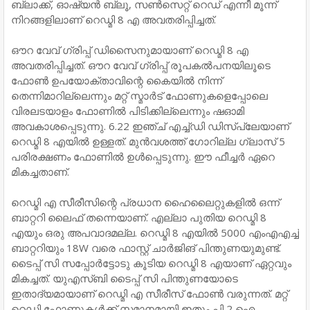
ബ്ലാക്ക്, ഓഷ്യൻ ബ്ലൂ, സൺസെറ്റ് റെഡ് എന്നീ മൂന്ന്
നിറങ്ങളിലാണ് റെഡ്മി 8 എ അവതരിപ്പിച്ചത്.
ഔറ വേവ് ഗ്രിപ്പ് ഡിസൈനുമായാണ് റെഡ്മി 8 എ
അവതരിപ്പിച്ചത്. ഔറ വേവ് ഗ്രിപ്പ് രൂപകൽപനയിലൂടെ
ഫോൺ ഉപയോക്താവിന്റെ കൈയിൽ നിന്ന്
തെന്നിമാറില്ലെന്നും മറ്റ് സ്മാർട് ഫോണുകളെപ്പോലെ
വിരലടയാളം ഫോണിൽ പിടിക്കില്ലെന്നും ഷഓമി
അവകാശപ്പെടുന്നു. 6.22 ഇഞ്ച് എച്ച്ഡി ഡിസ്‌പ്ലേയാണ്
റെഡ്മി 8 എയിൽ ഉള്ളത്. മുൻവശത്ത് ഗോറില്ല ഗ്ലാസ് 5
പരിരക്ഷണം ഫോണിൽ ഉൾപ്പെടുന്നു. ഈ ഫീച്ചർ ഏറെ
മികച്ചതാണ്.
റെഡ്മി എ സീരീസിന്റെ പ്രധാന ഹൈലൈറ്റുകളിൽ ഒന്ന്
ബാറ്ററി ലൈഫ് തന്നെയാണ്. എല്ലാ പുതിയ റെഡ്മി 8
എയും ഒരു അപവാദമല്ല. റെഡ്മി 8 എയിൽ 5000 എംഎഎച്ച്
ബാറ്ററിയും 18W വരെ ഫാസ്റ്റ് ചാർജിങ് പിന്തുണയുമുണ്ട്.
ടൈപ്പ് സി സപ്പോർട്ടോടു കൂടിയ റെഡ്മി 8 എയാണ് ഏറ്റവും
മികച്ചത്. യുഎസ്ബി ടൈപ്പ് സി പിന്തുണയോടെ
ഇതാദ്യമായാണ് റെഡ്മി എ സീരീസ് ഫോൺ വരുന്നത്. മറ്റ്
റെഡ്മി ഫോണുകൾക്ക് സമാനമായി ഇതും പി 2 ഐ