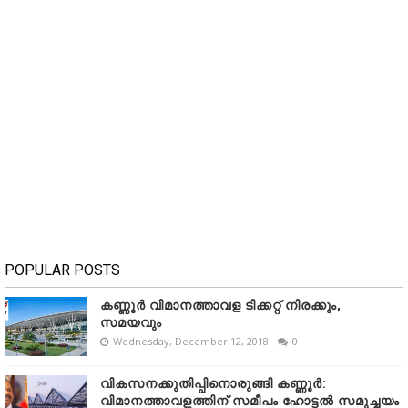
POPULAR POSTS
കണ്ണൂർ വിമാനത്താവള ടിക്കറ്റ് നിരക്കും,
സമയവും
Wednesday, December 12, 2018
0
വികസനക്കുതിപ്പിനൊരുങ്ങി കണ്ണൂർ:
വിമാനത്താവളത്തിന് സമീപം ഹോട്ടൽ സമുച്ചയം