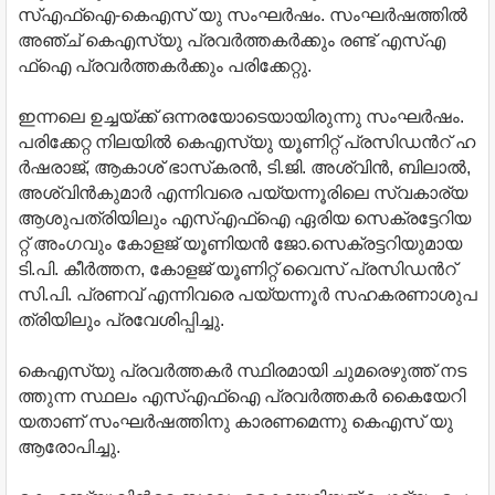
സ്‌എ​ഫ്‌ഐ-​കെ​എ​സ് യു ​സം​ഘ​ര്‍​ഷം. സം​ഘ​ര്‍​ഷ​ത്തി​ല്‍
അ​ഞ്ച് കെ​എ​സ്‌​യു പ്ര​വ​ര്‍​ത്ത​ക​ര്‍​ക്കും ര​ണ്ട് എ​സ്‌എ​
ഫ്‌ഐ പ്ര​വ​ര്‍​ത്ത​ക​ര്‍​ക്കും പ​രി​ക്കേ​റ്റു.
ഇ​ന്ന​ലെ ഉ​ച്ച​യ്ക്ക് ഒ​ന്ന​ര​യോ​ടെ​യാ​യി​രു​ന്നു സം​ഘ​ര്‍​ഷം.
പ​രി​ക്കേ​റ്റ നി​ല​യി​ല്‍ കെ​എ​സ്‌​യു യൂ​ണി​റ്റ് പ്ര​സി​ഡ​ന്‍റ് ഹ​
ര്‍​ഷ​രാ​ജ്, ആ​കാ​ശ് ഭാ​സ്‌​ക​ര​ന്‍, ടി.​ജി. അ​ശ്വി​ന്‍, ബി​ലാ​ല്‍,
അ​ശ്വി​ന്‍​കു​മാ​ര്‍ എ​ന്നി​വ​രെ പ​യ്യ​ന്നൂ​രി​ലെ സ്വ​കാ​ര്യ
ആ​ശു​പ​ത്രി​യി​ലും എ​സ്‌എ​ഫ്‌ഐ ഏ​രി​യ സെ​ക്ര​ട്ടേ​റി​യ​
റ്റ് അം​ഗ​വും കോ​ള​ജ് യൂ​ണി​യ​ന്‍ ജോ.​സെ​ക്ര​ട്ട​റി​യു​മാ​യ
ടി.​പി.
കീ​ര്‍​ത്ത​ന, കോ​ള​ജ് യൂ​ണി​റ്റ് വൈ​സ് പ്ര​സി​ഡ​ന്‍റ്
സി.​പി. പ്ര​ണ​വ് എ​ന്നി​വ​രെ പ​യ്യ​ന്നൂ​ര്‍ സ​ഹ​ക​ര​ണാ​ശു​പ​
ത്രി​യി​ലും പ്ര​വേ​ശി​പ്പി​ച്ചു.
കെ​എ​സ്‌യു ​പ്ര​വ​ര്‍​ത്ത​ക​ര്‍ സ്ഥി​ര​മാ​യി ചു​മ​രെ​ഴു​ത്ത് ന​ട​
ത്തു​ന്ന സ്ഥ​ലം എ​സ്‌എ​ഫ്‌ഐ പ്ര​വ​ര്‍​ത്ത​ക​ര്‍ കൈ​യേ​റി​
യ​താ​ണ് സം​ഘ​ര്‍​ഷ​ത്തി​നു കാ​ര​ണ​മെ​ന്നു കെ​എ​സ് യു ​
ആ​രോ​പി​ച്ചു.