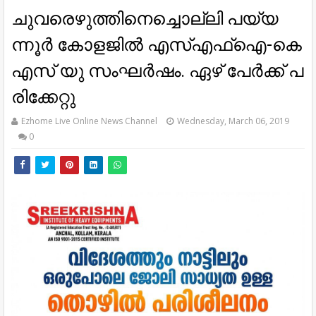
ചു​വ​രെ​ഴു​ത്തി​നെ​ച്ചൊ​ല്ലി പ​യ്യ​
ന്നൂ​ര്‍ കോ​ള​ജി​ല്‍ എ​സ്‌എ​ഫ്‌ഐ-​കെ​
എ​സ് യു ​സം​ഘ​ര്‍​ഷം. ഏ​ഴ് പേ​ര്‍​ക്ക് പ​
രി​ക്കേ​റ്റു
Ezhome Live Online News Channel
Wednesday, March 06, 2019
0