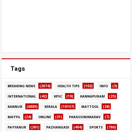
Tags
(2674)
(102)
(3)
BREAKING NEWS
HEALTH TIPS
INFO
(42)
(19)
(25)
INTERNATIONAL
KPSC
KANNAPURAM
(6885)
(10157)
(38)
KANNUR
KERALA
MATTOOL
(24)
(31)
(7)
MAYYIL
ONLINE
PARASSINIKKADAV
(261)
(404)
(786)
PAYYANUR
PAZHANGADI
SPORTS