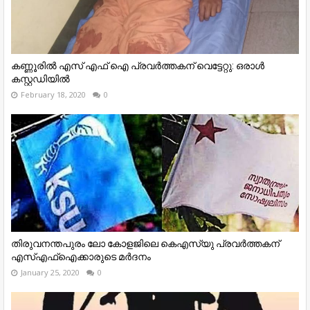
കണ്ണൂരില്‍ എസ് എഫ് ഐ പ്രവർത്തകന് വെട്ടേറ്റു: ഒരാള്‍
കസ്റ്റഡിയില്‍
February 18, 2020
0
തിരുവനന്തപുരം ലോ കോളജിലെ കെഎസ്‌യു പ്രവർത്തകന്
എസ്എഫ്‌ഐക്കാരുടെ മർദനം
January 25, 2020
0