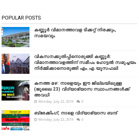
POPULAR POSTS
കണ്ണൂർ വിമാനത്താവള ടിക്കറ്റ് നിരക്കും,
സമയവും
വികസനക്കുതിപ്പിനൊരുങ്ങി കണ്ണൂർ:
വിമാനത്താവളത്തിന് സമീപം ഹോട്ടൽ സമുച്ചയം
നിർമ്മിക്കാനൊരുങ്ങി എം.എ.യൂസഫലി
കനത്ത മഴ: നാളെയും ഈ ജില്ലയിലുള്ള
(ജൂലൈ 23) വിദ്യാഭ്യാസ സ്ഥാപനങ്ങൾക്ക്
അവധി
Monday, July 22, 2019
0
ബ്രേക്കിംഗ്; നാളെ വിദ്യാഭ്യാസ ബന്ദ്
Monday, July 22, 2019
0