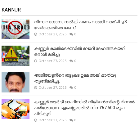
KANNUR
വിസ വാഗ്ദാനം നൽകി പണം വാങ്ങി വഞ്ചിച്ച 3
പേർക്കെതിരെ കേസ്
October 27, 2025
0
കണ്ണൂര്‍ കാല്‍ടെക്‌സില്‍ ലോറി ദേഹത്ത് കയറി
ഒരാള്‍ മരിച്ചു
October 27, 2025
0
അജിയേട്ടൻ്റെ തട്ടുകട ഉടമ അജി മാത്യു
തൂങ്ങിമരിച്ചു.
October 27, 2025
0
കണ്ണൂര്‍ ആര്‍.ടി ഓഫീസില്‍ വിജിലൻസിന്റെ മിന്നല്‍
പരിശോധന; ഏജന്റുമാരില്‍ നിന്ന് 67,500 രൂപ
പിടികൂടി
October 27, 2025
0