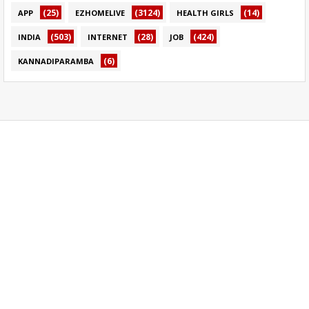
(25)
(3124)
(14)
APP
EZHOMELIVE
HEALTH GIRLS
(503)
(28)
(424)
INDIA
INTERNET
JOB
(6)
KANNADIPARAMBA