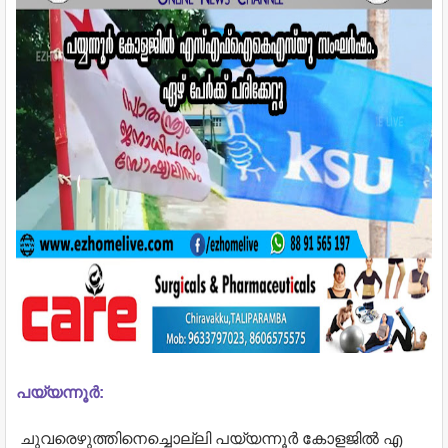
പ​യ്യ​ന്നൂ​ര്‍:
ചു​വ​രെ​ഴു​ത്തി​നെ​ച്ചൊ​ല്ലി പ​യ്യ​ന്നൂ​ര്‍ കോ​ള​ജി​ല്‍ എ​