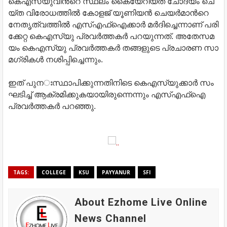
കെ​എ​സ്‌​യുവി​ന്‍റെ സ്ഥ​ലം കൈ​യേ​റി​യ​ത് ചോ​ദ്യം ചെ​
യ്ത വി​രോ​ധ​ത്തി​ല്‍ കോ​ള​ജ് യൂ​ണി​യ​ന്‍ ചെ​യ​ര്‍​മാ​ന്‍റെ
നേ​തൃ​ത്വ​ത്തി​ല്‍ എ​സ്‌എ​ഫ്‌ഐ​ക്കാ​ര്‍ മ​ര്‍​ദി​ച്ചെ​ന്നാ​ണ് പ​രി​
ക്കേ​റ്റ കെ​എ​സ്‌​യു പ്ര​വ​ര്‍​ത്ത​ക​ര്‍ പ​റ​യു​ന്ന​ത്. അ​തേ​സ​മ​
യം കെ​എ​സ്‌യു ​പ്ര​വ​ര്‍​ത്ത​ക​ര്‍ ത​ങ്ങ​ളു​ടെ പ്ര​ചാ​ര​ണ സാ​
മ​ഗ്രി​ക​ള്‍ ന​ശി​പ്പി​ച്ചെ​ന്നും.
ഇ​ത് പു​ന​ഃസ്ഥാ​പി​ക്കു​ന്ന​തി​നി​ടെ കെ​എ​സ്‌​യുക്കാ​ര്‍ സം​
ഘ​ടി​ച്ച്‌ ആ​ക്ര​മി​ക്കു​ക​യാ​യി​രു​ന്നെ​ന്നും എ​സ്‌എ​ഫ്‌ഐ
പ്ര​വ​ര്‍​ത്ത​ക​ര്‍ പ​റ​ഞ്ഞു.
TAGS:
COLLEGE
KSU
PAYYANUR
SFI
About Ezhome Live Online
News Channel