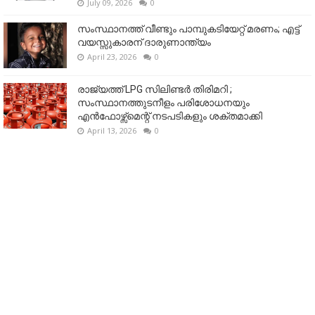
July 09, 2026
0
സംസ്ഥാനത്ത് വീണ്ടും പാമ്പുകടിയേറ്റ് മരണം; എട്ട്
വയസ്സുകാരന് ദാരുണാന്ത്യം
April 23, 2026
0
രാജ്യത്ത് LPG സിലിണ്ടർ തിരിമറി ;
സംസ്ഥാനത്തുടനീളം പരിശോധനയും
എൻഫോഴ്സ്മെന്റ് നടപടികളും ശക്തമാക്കി
April 13, 2026
0