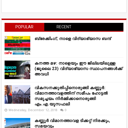
POPULAR
RECENT
ബ്രേക്കിംഗ്; നാളെ വിദ്യാഭ്യാസ ബന്ദ്
കനത്ത മഴ: നാളെയും ഈ ജില്ലയിലുള്ള
(ജൂലൈ 23) വിദ്യാഭ്യാസ സ്ഥാപനങ്ങൾക്ക്
അവധി
വികസനക്കുതിപ്പിനൊരുങ്ങി കണ്ണൂർ:
വിമാനത്താവളത്തിന് സമീപം ഹോട്ടൽ
സമുച്ചയം നിർമ്മിക്കാനൊരുങ്ങി
എം.എ.യൂസഫലി
Wednesday, December 12, 2018
0
കണ്ണൂർ വിമാനത്താവള ടിക്കറ്റ് നിരക്കും,
സമയവും