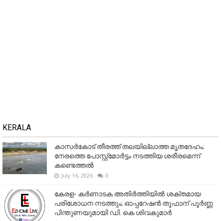
KERALA
കാസർകോട് തീരത്ത് തലയില്ലാത്ത മൃതദേഹം;
നേരത്തെ പോസ്റ്റ്‌മോർട്ടം നടത്തിയ ശരീരമെന്ന്
കണ്ടെത്തൽ
July 16, 2026
0
കേരള- കർണാടക അതിർത്തിയിൽ ശക്തമായ
പരിശോധന നടത്തും; ഓപ്പറേഷൻ തൂഫാന് പൂർണ്ണ
പിന്തുണയുമായി ഡി. കെ ശിവകുമാർ