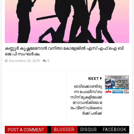
കണ്ണൂർ കൃഷ്ണമേനോൻ വനിതാ കോളേജിൽ എസ് എഫ് ഐ ബി
ജെ പി സംഘർഷം
December 20, 2019
0
NEXT
ഓ​ടി​ക്കൊ​ണ്ടി​രു​
ന്ന പോ​ലീ​സ് ബ​
സി​ന് മു​ക​ളി​ലേ​ക്ക്
റോ​ഡ​രി​കി​ലെ മ​
രം വീ​ണ് ഡ്രൈ​വ​
ര്‍​ക്ക് പ​രി​ക്ക്
BLOGGER
DISQUS
FACEBOOK
POST A COMMENT