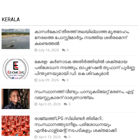
KERALA
കാസർകോട് തീരത്ത് തലയില്ലാത്ത മൃതദേഹം;
നേരത്തെ പോസ്റ്റ്‌മോർട്ടം നടത്തിയ ശരീരമെന്ന്
കണ്ടെത്തൽ
July 16, 2026
0
കേരള- കർണാടക അതിർത്തിയിൽ ശക്തമായ
പരിശോധന നടത്തും; ഓപ്പറേഷൻ തൂഫാന് പൂർണ്ണ
പിന്തുണയുമായി ഡി. കെ ശിവകുമാർ
July 09, 2026
0
സംസ്ഥാനത്ത് വീണ്ടും പാമ്പുകടിയേറ്റ് മരണം; എട്ട്
വയസ്സുകാരന് ദാരുണാന്ത്യം
April 23, 2026
0
രാജ്യത്ത് LPG സിലിണ്ടർ തിരിമറി ;
സംസ്ഥാനത്തുടനീളം പരിശോധനയും
എൻഫോഴ്സ്മെന്റ് നടപടികളും ശക്തമാക്കി
April 13, 2026
0