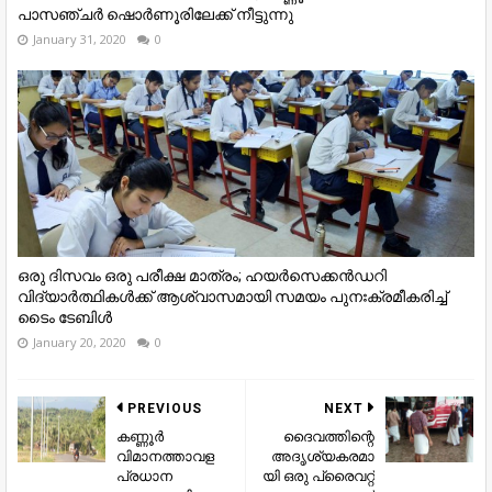
പാസഞ്ചര്‍ ഷൊര്‍ണൂരിലേക്ക് നീട്ടുന്നു
January 31, 2020
0
ഒരു ദിസവം ഒരു പരീക്ഷ മാത്രം; ഹയർസെക്കൻഡറി
വിദ്യാർത്ഥികൾക്ക് ആശ്വാസമായി സമയം പുനഃക്രമീകരിച്ച്
ടൈം ടേബിൾ
January 20, 2020
0
PREVIOUS
NEXT
കണ്ണൂർ
ദൈവത്തിന്റെ
വിമാനത്താവള
അദൃശ്യകരമാ
പ്രധാന
യി ഒരു പ്രൈവറ്റ്