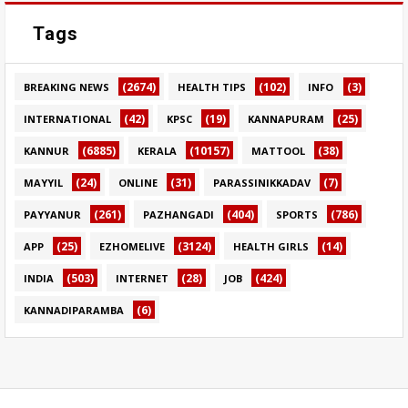
Tags
(2674)
(102)
(3)
BREAKING NEWS
HEALTH TIPS
INFO
(42)
(19)
(25)
INTERNATIONAL
KPSC
KANNAPURAM
(6885)
(10157)
(38)
KANNUR
KERALA
MATTOOL
(24)
(31)
(7)
MAYYIL
ONLINE
PARASSINIKKADAV
(261)
(404)
(786)
PAYYANUR
PAZHANGADI
SPORTS
(25)
(3124)
(14)
APP
EZHOMELIVE
HEALTH GIRLS
(503)
(28)
(424)
INDIA
INTERNET
JOB
(6)
KANNADIPARAMBA