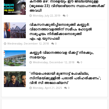
കനത്ത മഴ: നാളെയും ഈ ജില്ലയിലുള്ള
(ജൂലൈ 23) വിദ്യാഭ്യാസ സ്ഥാപനങ്ങൾക്ക്
അവധി
Monday, July 22, 2019
0
വികസനക്കുതിപ്പിനൊരുങ്ങി കണ്ണൂർ:
വിമാനത്താവളത്തിന് സമീപം ഹോട്ടൽ
സമുച്ചയം നിർമ്മിക്കാനൊരുങ്ങി
എം.എ.യൂസഫലി
Wednesday, December 12, 2018
0
കണ്ണൂർ വിമാനത്താവള ടിക്കറ്റ് നിരക്കും,
സമയവും
Wednesday, December 12, 2018
0
‘നിയമപരമായി മുന്നോട്ട് പോകില്ല,
സിനിമയ്ക്കുള്ളിൽ പരാതി പരിഹരിക്കണം’;
വിൻ സി അലോഷ്യസ്
Monday, April 21, 2025
0