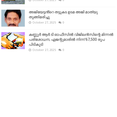
അജിയേട്ടൻ്റെ തട്ടുകട ഉടമ അജി മാത്യു
തൂങ്ങിമരിച്ചു.
October 27, 2025
0
കണ്ണൂര്‍ ആര്‍.ടി ഓഫീസില്‍ വിജിലൻസിന്റെ മിന്നല്‍
പരിശോധന; ഏജന്റുമാരില്‍ നിന്ന് 67,500 രൂപ
പിടികൂടി
October 27, 2025
0