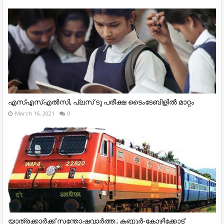
എസ്‌എസ്‌എല്‍സി, പ്ലസ് ടു പരീക്ഷ ടൈംടേബിളില്‍ മാറ്റം
March 16, 2021
0
യാത്രക്കാര്‍ക്ക് സന്തോഷവാര്‍ത്ത ; കണ്ണൂര്‍-കോഴിക്കോട്