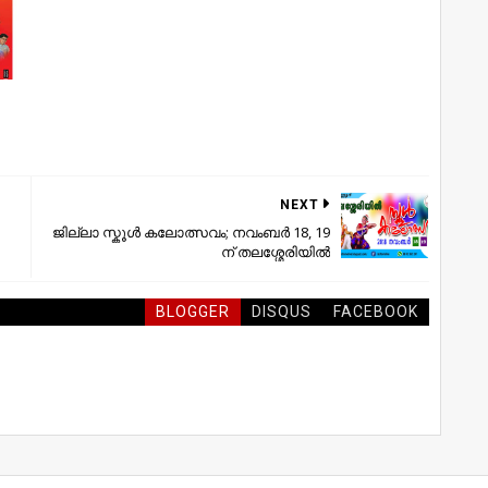
NEXT
ജില്ലാ സ്കൂൾ കലോത്സവം; നവംബർ 18, 19
ന് തലശ്ശേരിയിൽ
BLOGGER
DISQUS
FACEBOOK