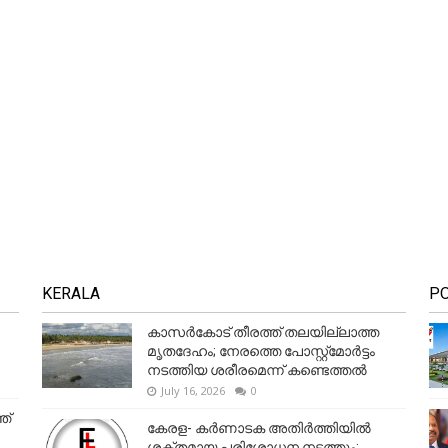
KERALA
P
കാസർകോട് തീരത്ത് തലയില്ലാത്ത
മൃതദേഹം; നേരത്തെ പോസ്റ്റ്‌മോർട്ടം
നടത്തിയ ശരീരമെന്ന് കണ്ടെത്തൽ
July 16, 2026
0
ത്
കേരള- കർണാടക അതിർത്തിയിൽ
ശക്തമായ പരിശോധന നടത്തും;