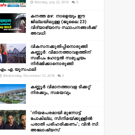
Monday, July 22, 2019
0
കനത്ത മഴ: നാളെയും ഈ
ജില്ലയിലുള്ള (ജൂലൈ 23)
വിദ്യാഭ്യാസ സ്ഥാപനങ്ങൾക്ക്
അവധി
വികസനക്കുതിപ്പിനൊരുങ്ങി
കണ്ണൂർ: വിമാനത്താവളത്തിന്
സമീപം ഹോട്ടൽ സമുച്ചയം
നിർമ്മിക്കാനൊരുങ്ങി
എം.എ.യൂസഫലി
Wednesday, December 12, 2018
0
കണ്ണൂർ വിമാനത്താവള ടിക്കറ്റ്
നിരക്കും, സമയവും
‘നിയമപരമായി മുന്നോട്ട്
പോകില്ല, സിനിമയ്ക്കുള്ളിൽ
പരാതി പരിഹരിക്കണം’; വിൻ സി
അലോഷ്യസ്