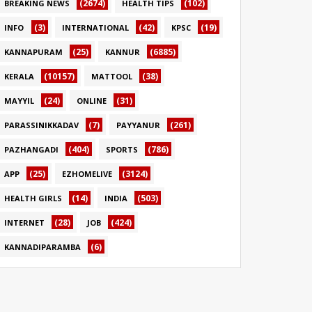
(2674)
(102)
BREAKING NEWS
HEALTH TIPS
(3)
(42)
(19)
INFO
INTERNATIONAL
KPSC
(25)
(6885)
KANNAPURAM
KANNUR
(10157)
(38)
KERALA
MATTOOL
(24)
(31)
MAYYIL
ONLINE
(7)
(261)
PARASSINIKKADAV
PAYYANUR
(404)
(786)
PAZHANGADI
SPORTS
(25)
(3124)
APP
EZHOMELIVE
(14)
(503)
HEALTH GIRLS
INDIA
(28)
(424)
INTERNET
JOB
(6)
KANNADIPARAMBA