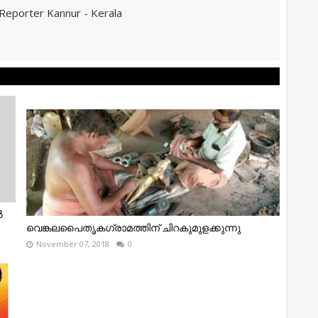
eporter Kannur - Kerala
ൽ
വെങ്കലപൈതൃകഗ്രാമത്തിന‌് ചിറകുമുളക്കുന്നു
November 07, 2018
0