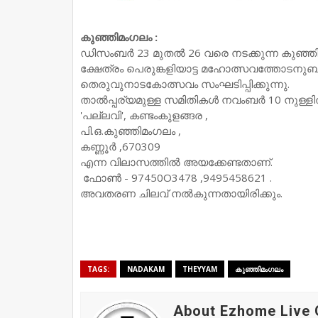
കുഞ്ഞിമംഗലം :
ഡിസംബർ 23 മുതൽ 26 വരെ നടക്കുന്ന കുഞ്ഞിമംഗ
ക്ഷേത്രം പെരുങ്കളിയാട്ട മഹോത്സവത്തോടനുബന
തെരുവുനാടകോത്സവം സംഘടിപ്പിക്കുന്നു.
താൽപ്പര്യമുള്ള സമിതികൾ നവംബർ 10 നുള്ള
'പല്ലവി', കണ്ടംകുളങ്ങര ,
പി.ഒ.കുഞ്ഞിമംഗലം ,
കണ്ണൂർ ,670309
എന്ന വിലാസത്തിൽ അയക്കേണ്ടതാണ്.
ഫോൺ - 97450O3478 ,9495458621 .
അവതരണ ചിലവ് നൽകുന്നതായിരിക്കും.
TAGS:
NADAKAM
THEYYAM
കുഞ്ഞിമംഗലം
About Ezhome Live 