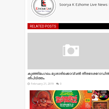
Soorya K Ezhome Live News R
RELATED POSTS
കുഞ്ഞിമംഗലം മുശാരിക്കൊവ്വൽ തീരദേശറോഡി
തീപിടിത്തം
February 21, 2019
0