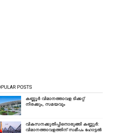
OPULAR POSTS
കണ്ണൂർ വിമാനത്താവള ടിക്കറ്റ്
നിരക്കും, സമയവും
വികസനക്കുതിപ്പിനൊരുങ്ങി കണ്ണൂർ:
വിമാനത്താവളത്തിന് സമീപം ഹോട്ടൽ