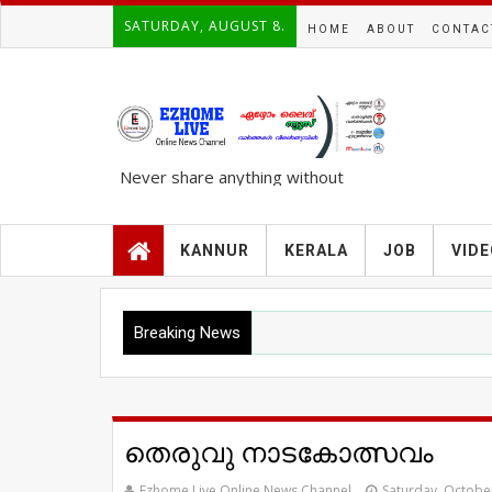
SATURDAY, AUGUST 8.
HOME
ABOUT
CONTAC
Never share anything without
knowing the complete TRUTH..!!!
KANNUR
KERALA
JOB
VID
Breaking News
തെരുവു നാടകോത്സവം
Ezhome Live Online News Channel
Saturday, Octobe