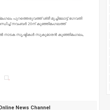
ലം പുറത്തെരുവത്ത് ശ്രീ മുച്ചിലോട്ട് ഭഗവതി
്ധിച്ച് നവംബർ 20ന് കുഞ്ഞിമംഗലത്ത്
ിൽ നാടക സൃഷ്ടികൾ സുകുമാരൻ കുഞ്ഞിമംഗലം,
Online News Channel