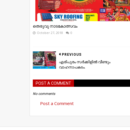
തെരുവു നാടകോത്സവം
October 27, 2018
0
PREVIOUS
എരിപുരം സർക്കിളിൽ വീണ്ടും
വാഹനാപകടം.
POST A COMMENT
No comments
Post a Comment