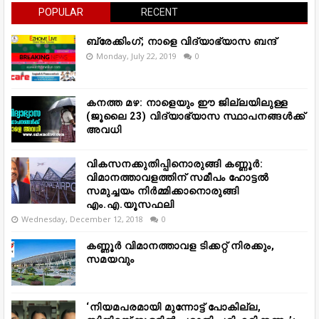
POPULAR
RECENT
ബ്രേക്കിംഗ്; നാളെ വിദ്യാഭ്യാസ ബന്ദ്
Monday, July 22, 2019
0
കനത്ത മഴ: നാളെയും ഈ ജില്ലയിലുള്ള
(ജൂലൈ 23) വിദ്യാഭ്യാസ സ്ഥാപനങ്ങൾക്ക്
അവധി
വികസനക്കുതിപ്പിനൊരുങ്ങി കണ്ണൂർ:
വിമാനത്താവളത്തിന് സമീപം ഹോട്ടൽ
സമുച്ചയം നിർമ്മിക്കാനൊരുങ്ങി
എം.എ.യൂസഫലി
Wednesday, December 12, 2018
0
കണ്ണൂർ വിമാനത്താവള ടിക്കറ്റ് നിരക്കും,
സമയവും
‘നിയമപരമായി മുന്നോട്ട് പോകില്ല,