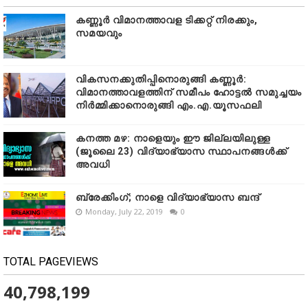
കണ്ണൂർ വിമാനത്താവള ടിക്കറ്റ് നിരക്കും,
സമയവും
വികസനക്കുതിപ്പിനൊരുങ്ങി കണ്ണൂർ:
വിമാനത്താവളത്തിന് സമീപം ഹോട്ടൽ സമുച്ചയം
നിർമ്മിക്കാനൊരുങ്ങി എം.എ.യൂസഫലി
കനത്ത മഴ: നാളെയും ഈ ജില്ലയിലുള്ള
(ജൂലൈ 23) വിദ്യാഭ്യാസ സ്ഥാപനങ്ങൾക്ക്
അവധി
ബ്രേക്കിംഗ്; നാളെ വിദ്യാഭ്യാസ ബന്ദ്
Monday, July 22, 2019
0
TOTAL PAGEVIEWS
40,798,199