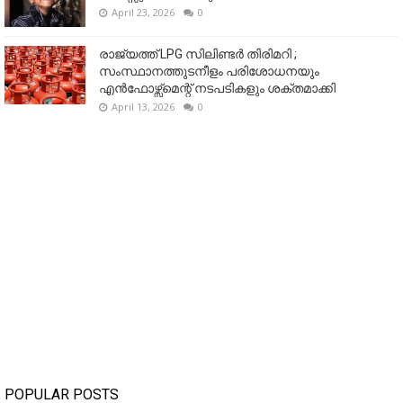
April 23, 2026
0
രാജ്യത്ത് LPG സിലിണ്ടർ തിരിമറി ;
സംസ്ഥാനത്തുടനീളം പരിശോധനയും
എൻഫോഴ്സ്മെന്റ് നടപടികളും ശക്തമാക്കി
April 13, 2026
0
POPULAR POSTS