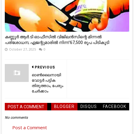
കണ്ണൂര്‍ ആര്‍.ടി ഓഫീസില്‍ വിജിലൻസിന്റെ മിന്നല്‍
പരിശോധന; ഏജന്റുമാരില്‍ നിന്ന് 67,500 രൂപ പിടികൂടി
October 27, 2025
0
PREVIOUS
ഓണ്‍ലൈനായി
വോട്ടര്‍ പട്ടിക
തിരുത്താം, പേരും
ചേര്‍ക്കാം
BLOGGER
DISQUS
FACEBOOK
POST A COMMENT
No comments
Post a Comment