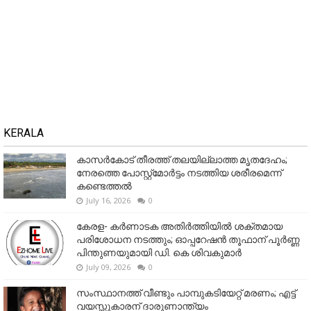
KERALA
കാസർകോട് തീരത്ത് തലയില്ലാത്ത മൃതദേഹം;
നേരത്തെ പോസ്റ്റ്‌മോർട്ടം നടത്തിയ ശരീരമെന്ന്
കണ്ടെത്തൽ
July 16, 2026
0
കേരള- കർണാടക അതിർത്തിയിൽ ശക്തമായ
പരിശോധന നടത്തും; ഓപ്പറേഷൻ തൂഫാന് പൂർണ്ണ
പിന്തുണയുമായി ഡി. കെ ശിവകുമാർ
July 09, 2026
0
സംസ്ഥാനത്ത് വീണ്ടും പാമ്പുകടിയേറ്റ് മരണം; എട്ട്
വയസ്സുകാരന് ദാരുണാന്ത്യം