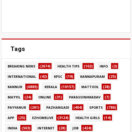
Tags
(2674)
(102)
(3)
BREAKING NEWS
HEALTH TIPS
INFO
(42)
(19)
(25)
INTERNATIONAL
KPSC
KANNAPURAM
(6885)
(10157)
(38)
KANNUR
KERALA
MATTOOL
(24)
(31)
(7)
MAYYIL
ONLINE
PARASSINIKKADAV
(261)
(404)
(786)
PAYYANUR
PAZHANGADI
SPORTS
(25)
(3124)
(14)
APP
EZHOMELIVE
HEALTH GIRLS
(503)
(28)
(424)
INDIA
INTERNET
JOB