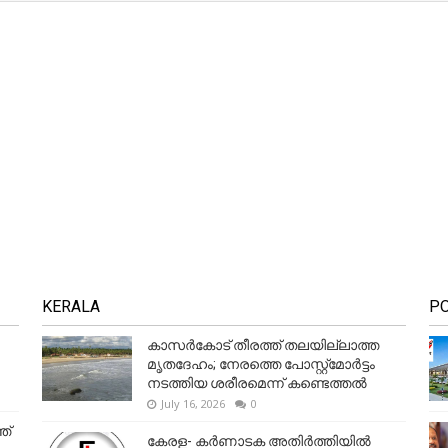
KERALA
P
കാസർകോട് തീരത്ത് തലയില്ലാത്ത
മൃതദേഹം; നേരത്തെ പോസ്റ്റ്‌മോർട്ടം
നടത്തിയ ശരീരമെന്ന് കണ്ടെത്തൽ
July 16, 2026
0
ത്
കേരള- കർണാടക അതിർത്തിയിൽ