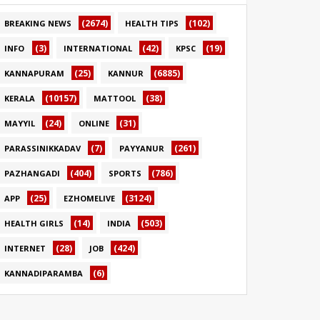
(2674)
(102)
BREAKING NEWS
HEALTH TIPS
(3)
(42)
(19)
INFO
INTERNATIONAL
KPSC
(25)
(6885)
KANNAPURAM
KANNUR
(10157)
(38)
KERALA
MATTOOL
(24)
(31)
MAYYIL
ONLINE
(7)
(261)
PARASSINIKKADAV
PAYYANUR
(404)
(786)
PAZHANGADI
SPORTS
(25)
(3124)
APP
EZHOMELIVE
(14)
(503)
HEALTH GIRLS
INDIA
(28)
(424)
INTERNET
JOB
(6)
KANNADIPARAMBA