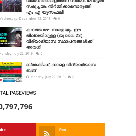
വിമാനത്താവളത്തിന് സമീപം ഹോട്ടൽ
സമുച്ചയം നിർമ്മിക്കാനൊരുങ്ങി
എം.എ.യൂസഫലി
Wednesday, December 12, 2018
0
കനത്ത മഴ: നാളെയും ഈ
ജില്ലയിലുള്ള (ജൂലൈ 23)
വിദ്യാഭ്യാസ സ്ഥാപനങ്ങൾക്ക്
അവധി
Monday, July 22, 2019
0
ബ്രേക്കിംഗ്; നാളെ വിദ്യാഭ്യാസ
ബന്ദ്
Monday, July 22, 2019
0
TAL PAGEVIEWS
0,797,796
ube
Rss