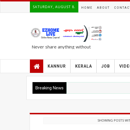
SATURDAY, AUGUST 8.
HOME
ABOUT
CONTAC
Never share anything without
knowing the complete TRUTH..!!!
KANNUR
KERALA
JOB
VID
Breaking News
SHOWING POSTS WI