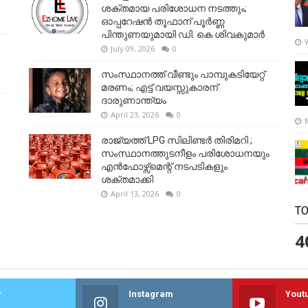
ശക്തമായ പരിശോധന നടത്തും;
ഓപ്പറേഷൻ തൂഫാന് പൂർണ്ണ
പിന്തുണയുമായി ഡി. കെ ശിവകുമാർ
July 09, 2026
0
സംസ്ഥാനത്ത് വീണ്ടും പാമ്പുകടിയേറ്റ്
മരണം; എട്ട് വയസ്സുകാരന്
ദാരുണാന്ത്യം
April 23, 2026
0
രാജ്യത്ത് LPG സിലിണ്ടർ തിരിമറി ;
സംസ്ഥാനത്തുടനീളം പരിശോധനയും
എൻഫോഴ്സ്മെന്റ് നടപടികളും
ശക്തമാക്കി
April 13, 2026
0
TO
4
r
Instagram
Yout