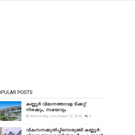
OPULAR POSTS
കണ്ണൂർ വിമാനത്താവള ടിക്കറ്റ്
നിരക്കും, സമയവും
Wednesday, December 12, 2018
0
വികസനക്കുതിപ്പിനൊരുങ്ങി കണ്ണൂർ: