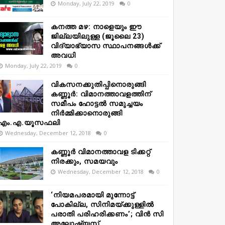
Monday, July 22, 2019
0
കനത്ത മഴ: നാളെയും ഈ
ജില്ലയിലുള്ള (ജൂലൈ 23)
വിദ്യാഭ്യാസ സ്ഥാപനങ്ങൾക്ക്
അവധി
Monday, July 22, 2019
0
വികസനക്കുതിപ്പിനൊരുങ്ങി
കണ്ണൂർ: വിമാനത്താവളത്തിന്
സമീപം ഹോട്ടൽ സമുച്ചയം
നിർമ്മിക്കാനൊരുങ്ങി
എം.എ.യൂസഫലി
Wednesday, December 12, 2018
0
കണ്ണൂർ വിമാനത്താവള ടിക്കറ്റ്
നിരക്കും, സമയവും
Wednesday, December 12, 2018
0
‘നിയമപരമായി മുന്നോട്ട്
പോകില്ല, സിനിമയ്ക്കുള്ളിൽ
പരാതി പരിഹരിക്കണം’; വിൻ സി
അലോഷ്യസ്