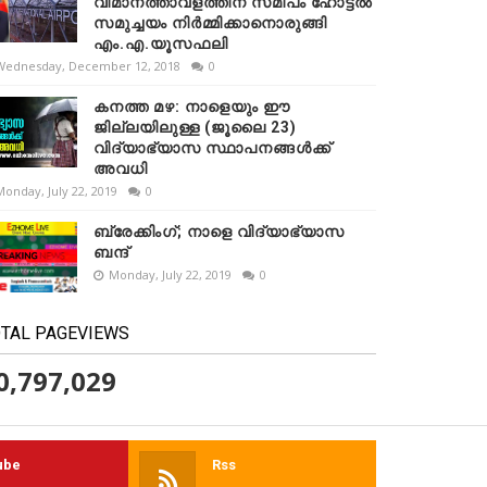
വിമാനത്താവളത്തിന് സമീപം ഹോട്ടൽ
സമുച്ചയം നിർമ്മിക്കാനൊരുങ്ങി
എം.എ.യൂസഫലി
Wednesday, December 12, 2018
0
കനത്ത മഴ: നാളെയും ഈ
ജില്ലയിലുള്ള (ജൂലൈ 23)
വിദ്യാഭ്യാസ സ്ഥാപനങ്ങൾക്ക്
അവധി
Monday, July 22, 2019
0
ബ്രേക്കിംഗ്; നാളെ വിദ്യാഭ്യാസ
ബന്ദ്
Monday, July 22, 2019
0
TAL PAGEVIEWS
0,797,029
ube
Rss