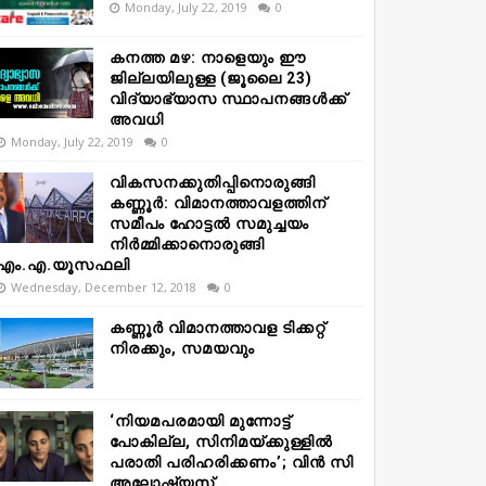
Monday, July 22, 2019
0
കനത്ത മഴ: നാളെയും ഈ
ജില്ലയിലുള്ള (ജൂലൈ 23)
വിദ്യാഭ്യാസ സ്ഥാപനങ്ങൾക്ക്
അവധി
Monday, July 22, 2019
0
വികസനക്കുതിപ്പിനൊരുങ്ങി
കണ്ണൂർ: വിമാനത്താവളത്തിന്
സമീപം ഹോട്ടൽ സമുച്ചയം
നിർമ്മിക്കാനൊരുങ്ങി
എം.എ.യൂസഫലി
Wednesday, December 12, 2018
0
കണ്ണൂർ വിമാനത്താവള ടിക്കറ്റ്
നിരക്കും, സമയവും
‘നിയമപരമായി മുന്നോട്ട്
പോകില്ല, സിനിമയ്ക്കുള്ളിൽ
പരാതി പരിഹരിക്കണം’; വിൻ സി
അലോഷ്യസ്