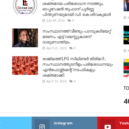
ശക്തമായ പരിശോധന നടത്തും;
ഓപ്പറേഷൻ തൂഫാന് പൂർണ്ണ
പിന്തുണയുമായി ഡി. കെ ശിവകുമാർ
July 09, 2026
0
സംസ്ഥാനത്ത് വീണ്ടും പാമ്പുകടിയേറ്റ്
മരണം; എട്ട് വയസ്സുകാരന്
ദാരുണാന്ത്യം
April 23, 2026
0
രാജ്യത്ത് LPG സിലിണ്ടർ തിരിമറി ;
സംസ്ഥാനത്തുടനീളം പരിശോധനയും
എൻഫോഴ്സ്മെന്റ് നടപടികളും
ശക്തമാക്കി
April 13, 2026
0
TO
4
r
Instagram
Yout