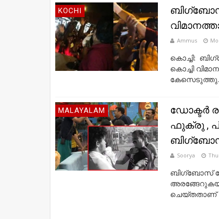
ബിഗ്‌ബോസ്
KOCHI
വിമാനത്താ
Ammus
Mon
കൊച്ചി: ബിഗ്
കൊച്ചി വിമാന
കേസെടുത്തു. 
ഡോക്ടർ ര
MALAYALAM
ഫുക്രു , 
ബിഗ്‌ബോസ
Soorya
Thu
ബിഗ്‌ബോസ്
അരങ്ങേറുകയാ
ചെയ്തതാണ് ക