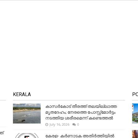
KERALA
P
കാസർകോട് തീരത്ത് തലയില്ലാത്ത
മൃതദേഹം; നേരത്തെ പോസ്റ്റ്‌മോർട്ടം
നടത്തിയ ശരീരമെന്ന് കണ്ടെത്തൽ
July 16, 2026
0
ത്
കേരള- കർണാടക അതിർത്തിയിൽ