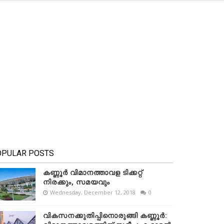
OPULAR POSTS
കണ്ണൂർ വിമാനത്താവള ടിക്കറ്റ്
നിരക്കും, സമയവും
Wednesday, December 12, 2018
0
വികസനക്കുതിപ്പിനൊരുങ്ങി കണ്ണൂർ: