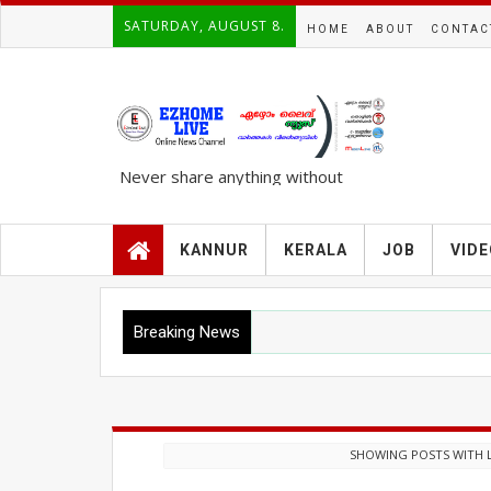
SATURDAY, AUGUST 8.
HOME
ABOUT
CONTAC
Never share anything without
knowing the complete TRUTH..!!!
KANNUR
KERALA
JOB
VID
Breaking News
SHOWING POSTS WITH 