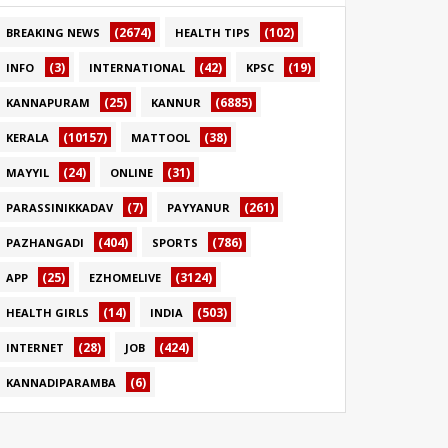
(2674)
(102)
BREAKING NEWS
HEALTH TIPS
(3)
(42)
(19)
INFO
INTERNATIONAL
KPSC
(25)
(6885)
KANNAPURAM
KANNUR
(10157)
(38)
KERALA
MATTOOL
(24)
(31)
MAYYIL
ONLINE
(7)
(261)
PARASSINIKKADAV
PAYYANUR
(404)
(786)
PAZHANGADI
SPORTS
(25)
(3124)
APP
EZHOMELIVE
(14)
(503)
HEALTH GIRLS
INDIA
(28)
(424)
INTERNET
JOB
(6)
KANNADIPARAMBA