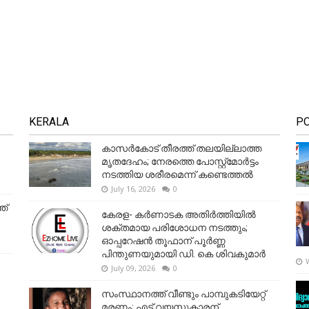
KERALA
P
കാസർകോട് തീരത്ത് തലയില്ലാത്ത
മൃതദേഹം; നേരത്തെ പോസ്റ്റ്‌മോർട്ടം
നടത്തിയ ശരീരമെന്ന് കണ്ടെത്തൽ
July 16, 2026
0
ത്
കേരള- കർണാടക അതിർത്തിയിൽ
ശക്തമായ പരിശോധന നടത്തും;
ഓപ്പറേഷൻ തൂഫാന് പൂർണ്ണ
പിന്തുണയുമായി ഡി. കെ ശിവകുമാർ
July 09, 2026
0
സംസ്ഥാനത്ത് വീണ്ടും പാമ്പുകടിയേറ്റ്
മരണം; എട്ട് വയസ്സുകാരന്