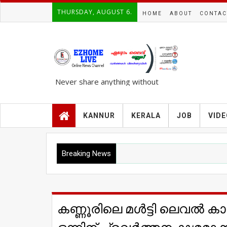
THURSDAY, AUGUST 6.
HOME
ABOUT
CONTAC
Never share anything without
knowing the complete TRUTH..!!!
KANNUR
KERALA
JOB
VID
Breaking News
കണ്ണൂരിലെ മൾട്ടി ലെവൽ കാ