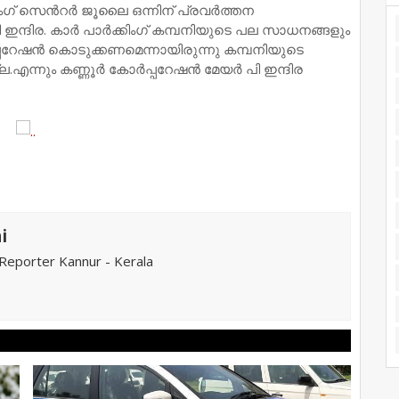
ംഗ് സെന്‍റര്‍ ജൂലൈ ഒന്നിന് പ്രവർത്തന
ി ഇന്ദിര. കാർ പാർക്കിംഗ് കമ്പനിയുടെ പല സാധനങ്ങളും
േഷൻ കൊടുക്കണമെന്നായിരുന്നു കമ്പനിയുടെ
എന്നും കണ്ണൂർ കോർപ്പറേഷൻ മേയർ പി ഇന്ദിര
i
eporter Kannur - Kerala