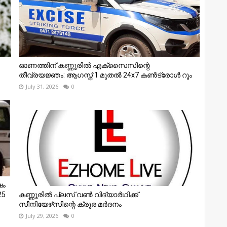
ഓണത്തിന് കണ്ണൂരില്‍ എക്സൈസിന്റെ
തീവ്രയജ്ഞം: ആഗസ്ത് 1 മുതല്‍ 24x7 കണ്‍ട്രോള്‍ റൂം
July 31, 2026
0
ഷം
25
കണ്ണൂരില്‍ പ്ലസ് വണ്‍ വിദ്യാര്‍ഥിക്ക്
സീനിയേഴ്‌സിന്റെ ക്രൂര മര്‍ദനം
July 29, 2026
0