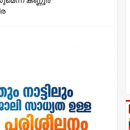
കുമെന്ന് കണ്ണൂർ
ിര