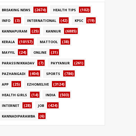
(2674)
(102)
BREAKING NEWS
HEALTH TIPS
(3)
(42)
(19)
INFO
INTERNATIONAL
KPSC
(25)
(6885)
KANNAPURAM
KANNUR
(10157)
(38)
KERALA
MATTOOL
(24)
(31)
MAYYIL
ONLINE
(7)
(261)
PARASSINIKKADAV
PAYYANUR
(404)
(786)
PAZHANGADI
SPORTS
(25)
(3124)
APP
EZHOMELIVE
(14)
(503)
HEALTH GIRLS
INDIA
(28)
(424)
INTERNET
JOB
(6)
KANNADIPARAMBA