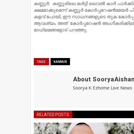
കണ്ണൂർ: കണ്ണൂരിലെ മൾട്ടി ലെവൽ കാർ പാർക്കി
ക്ഷമമാക്കുമെന്ന് കണ്ണൂർ കോർപ്പറേഷൻമേയർ പ
കളവ് പോയി, ഈ സാധനങ്ങളുടെ തുക കോർപ്പറ
ആവശ്യം. അത് കോർപ്പറേഷൻ അംഗീകരിക്കില്ല.
മാധ്യമങ്ങളോട് പറഞ്ഞു.
TAGS:
KANNUR
About SooryaAishan
Soorya K Ezhome Live News R
RELATED POSTS