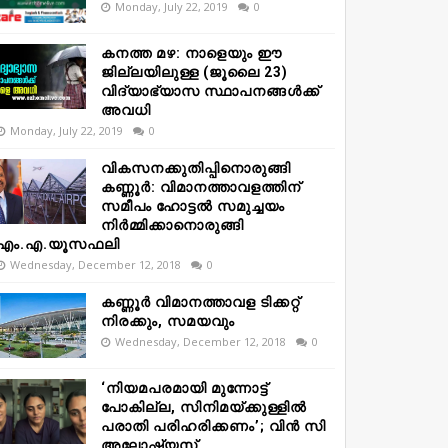
Monday, July 22, 2019
0
കനത്ത മഴ: നാളെയും ഈ
ജില്ലയിലുള്ള (ജൂലൈ 23)
വിദ്യാഭ്യാസ സ്ഥാപനങ്ങൾക്ക്
അവധി
Monday, July 22, 2019
0
വികസനക്കുതിപ്പിനൊരുങ്ങി
കണ്ണൂർ: വിമാനത്താവളത്തിന്
സമീപം ഹോട്ടൽ സമുച്ചയം
നിർമ്മിക്കാനൊരുങ്ങി
എം.എ.യൂസഫലി
Wednesday, December 12, 2018
0
കണ്ണൂർ വിമാനത്താവള ടിക്കറ്റ്
നിരക്കും, സമയവും
Wednesday, December 12, 2018
0
‘നിയമപരമായി മുന്നോട്ട്
പോകില്ല, സിനിമയ്ക്കുള്ളിൽ
പരാതി പരിഹരിക്കണം’; വിൻ സി
അലോഷ്യസ്