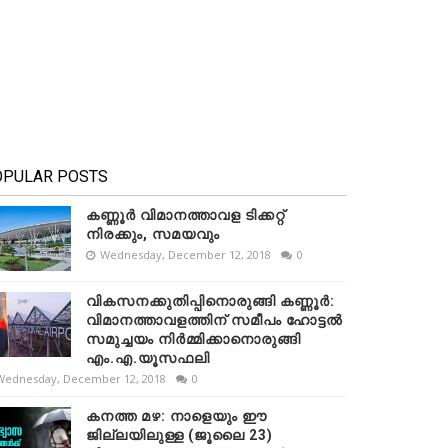
OPULAR POSTS
കണ്ണൂർ വിമാനത്താവള ടിക്കറ്റ്
നിരക്കും, സമയവും
Wednesday, December 12, 2018
0
വികസനക്കുതിപ്പിനൊരുങ്ങി കണ്ണൂർ:
വിമാനത്താവളത്തിന് സമീപം ഹോട്ടൽ
സമുച്ചയം നിർമ്മിക്കാനൊരുങ്ങി
എം.എ.യൂസഫലി
Wednesday, December 12, 2018
0
കനത്ത മഴ: നാളെയും ഈ
ജില്ലയിലുള്ള (ജൂലൈ 23)