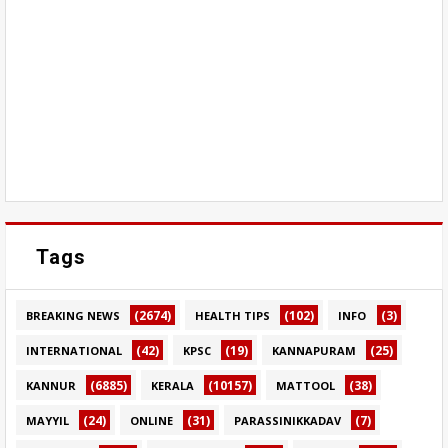
Tags
(2674)
(102)
(3)
BREAKING NEWS
HEALTH TIPS
INFO
(42)
(19)
(25)
INTERNATIONAL
KPSC
KANNAPURAM
(6885)
(10157)
(38)
KANNUR
KERALA
MATTOOL
(24)
(31)
(7)
MAYYIL
ONLINE
PARASSINIKKADAV