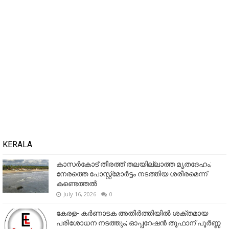
KERALA
കാസർകോട് തീരത്ത് തലയില്ലാത്ത മൃതദേഹം;
നേരത്തെ പോസ്റ്റ്‌മോർട്ടം നടത്തിയ ശരീരമെന്ന്
കണ്ടെത്തൽ
July 16, 2026
0
കേരള- കർണാടക അതിർത്തിയിൽ ശക്തമായ
പരിശോധന നടത്തും; ഓപ്പറേഷൻ തൂഫാന് പൂർണ്ണ