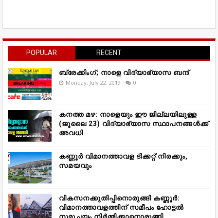
POPULAR
RECENT
ബ്രേക്കിംഗ്; നാളെ വിദ്യാഭ്യാസ ബന്ദ്
Monday, July 22, 2019
0
കനത്ത മഴ: നാളെയും ഈ ജില്ലയിലുള്ള
(ജൂലൈ 23) വിദ്യാഭ്യാസ സ്ഥാപനങ്ങൾക്ക്
അവധി
കണ്ണൂർ വിമാനത്താവള ടിക്കറ്റ് നിരക്കും,
സമയവും
വികസനക്കുതിപ്പിനൊരുങ്ങി കണ്ണൂർ:
വിമാനത്താവളത്തിന് സമീപം ഹോട്ടൽ
സമുച്ചയം നിർമ്മിക്കാനൊരുങ്ങി