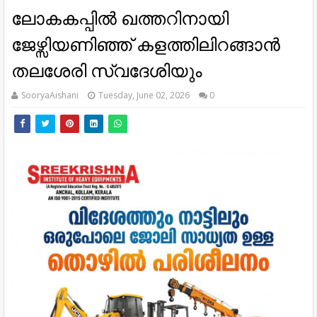
ലോകകപ്പിൽ ഖത്തറിനായി
ജേഴ്സിയണിഞ്ഞ് കളത്തിലിറങ്ങാൻ
തലശേരി സ്വദേശിയും
SooryaAishani
Tuesday, June 02, 2026
0