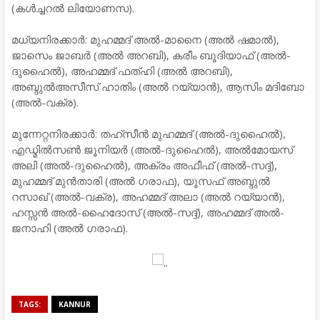
(കൾച്ചറൽ ലിയോണസ).
മധ്യനിരക്കാർ: മുഹമ്മദ് അൽ-മാനൈ (അൽ ഷമാൽ),
ജാസെം ജാബർ (അൽ അറബി), കരീം ബൂദിയാഫ് (അൽ-
ദുഹൈൽ), അഹമ്മദ് ഫത്ഹി (അൽ അറബി),
അബ്ദുൽഅസീസ് ഹാതിം (അൽ റയ്യാൻ), ആസിം മദിബോ
(അൽ-വക്ര).
മുന്നേറ്റനിരക്കാർ: തഹ്സീൻ മുഹമ്മദ് (അൽ-ദുഹൈൽ),
എഡ്മിൽസൺ ജൂനിയർ (അൽ-ദുഹൈൽ), അൽമോയസ്
അലി (അൽ-ദുഹൈൽ), അക്രം അഫീഫ് (അൽ-സദ്ദ്),
മുഹമ്മദ് മുൻതാരി (അൽ ഗരാഫ), യൂസഫ് അബ്ദുൽ
റസാഖ് (അൽ-വക്ര), അഹമ്മദ് അലാ (അൽ റയ്യാൻ),
ഹസ്സൻ അൽ-ഹൈദോസ് (അൽ-സദ്ദ്), അഹമ്മദ് അൽ-
ജനാഹി (അൽ ഗരാഫ).
TAGS:
KANNUR