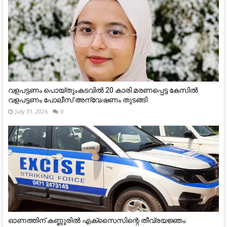
വളപട്ടണം പൊയ്തുംകടവിൽ 20 കാരി മരണപ്പെട്ട കേസിൽ
വളപട്ടണം പോലീസ് അന്വേഷണം തുടങ്ങി
July 31, 2026
0
ഓണത്തിന് കണ്ണൂരില്‍ എക്സൈസിന്റെ തീവ്രയജ്ഞം: