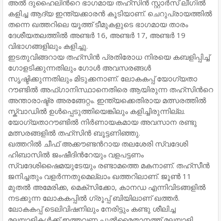
അല്‍ ദുഹൈലിന്‍റെ ഭാഗമായ തഹ്സിന്‍ സ്റ്റാര്‍സ് ലീഗില്‍
കളിച്ച ആദ്യ ഇന്ത്യക്കാരന്‍ കൂടിയാണ്. ചെറുപ്രായത്തില്‍
തന്നെ ഖത്തറിലെ യൂത്ത് ടീമുകളുടെ ഭാഗമായ താരം
ദേശീയതലത്തില്‍ അണ്ടര്‍ 16, അണ്ടര്‍ 17, അണ്ടര്‍ 19
വിഭാഗങ്ങളിലും കളിച്ചു.
ഇടതുവിങ്ങറായ തഹ്സിന്‍ പ്രതിരോധ നിരയെ കബളിപ്പിച്ച്
ഗോളടിക്കുന്നതിലും ഗോള്‍ അവസരങ്ങള്‍
സൃഷ്ടിക്കുന്നതിലും മിടുക്കനാണ്. ലോകകപ്പ് യോഗ്യതാ
റൗണ്ടില്‍ അഫ്ഗാനിസ്ഥാനെതിരെ ആയിരുന്ന തഹ്സിന്‍റെ
അന്താരാഷ്ട്ര അരങ്ങേറ്റം. ഇന്ത്യക്കെതിരായ മത്സരത്തില്‍
സ്ക്വാഡില്‍ ഉള്‍പ്പെടുത്തിയെങ്കിലും കളിച്ചിരുന്നില്ല.
യോഗ്യതാറൗണ്ടില്‍ നിര്‍ണായകമായ അവസാന രണ്ടു
മത്സരങ്ങളില്‍ തഹ്സിന്‍ ബൂട്ടണിഞ്ഞു.
ഖത്തറില്‍ ചീഫ് അക്കൗണ്ടന്‍റായ തലശേരി സ്വദേശി
ഹിബാസില്‍ ജംഷീദിന്‍റേയും വളപട്ടണം
സ്വദേശിഷൈമയുടേയും രണ്ടാമത്തെ മകനാണ്. തഹ്സീന്‍
ജനിച്ചതും വളര്‍ന്നതുമെല്ലാം ഖത്തറിലാണ്. ജൂണ്‍ 11
മുതല്‍ അമേരിക്ക, മെക്സിക്കോ, കാനഡ എന്നിവിടങ്ങളില്‍
നടക്കുന്ന ലോകകപ്പില്‍ ഗ്രൂപ്പ് ബിയിലാണ് ഖത്തര്‍.
ലോകകപ്പ് ടെലിവിഷനിലും നേരിട്ടും കണ്ടു ശീലിച്ച
മലയാളികള്‍ക്ക് ഇത്തവണ പുല്‍മൈതാനത്ത് മലയാളി