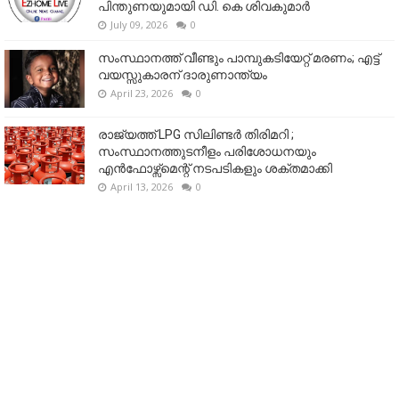
പിന്തുണയുമായി ഡി. കെ ശിവകുമാർ
July 09, 2026
0
സംസ്ഥാനത്ത് വീണ്ടും പാമ്പുകടിയേറ്റ് മരണം; എട്ട്
വയസ്സുകാരന് ദാരുണാന്ത്യം
April 23, 2026
0
രാജ്യത്ത് LPG സിലിണ്ടർ തിരിമറി ;
സംസ്ഥാനത്തുടനീളം പരിശോധനയും
എൻഫോഴ്സ്മെന്റ് നടപടികളും ശക്തമാക്കി
April 13, 2026
0