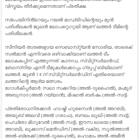
വിസ്മയം തീര്‍ക്കുമെന്നതാണ് പ്രതീക്ഷ.
സ്പെയിനിൻ്റെയും റയൽ മാഡ്രിഡിന്റെയും മുൻ
പരിശീലകൻ ജുലൻ ലോപറ്റെഗുയി ആണ് ഖത്തർ ടീമിന്റെ
പരിശീലകൻ.
സീനിയർ താരങ്ങളായ സെബാസ്‌റ്റ്യൻ സോരിയ, താരെക്
സൽമാൻ എന്നിവരെ ഒഴിവാക്കിയാണ് ഖത്തർ ടീം
ലോകകപ്പിന് എത്തുന്നത്. കാനഡ, സ്വിറ്റ്സർലൻഡ്,
ബോസ്‌നിയ എന്നീ ടീമുകൾക്കൊപ്പം ഗ്രൂപ്പ് ബിയിലാണ്
ഖത്തർ. ജൂൺ 14 ന് സ്വിറ്റ്സർലൻഡിന് എതിരെയാണ്
ഖത്തറിന്റെ ആദ്യ മത്സരം.
ഗോൾകീപ്പർമാർ: സലാ സക്കറിയ (അൽ-ദുഹൈൽ), മഹ്മൂദ്
അബുനാദ (അൽ റയ്യാൻ), മിഷാൽ ബർഷം (അൽ-സദ്ദ്).
പ്രതിരോധനിരക്കാർ: ഹാഷ്മി ഹുസൈൻ (അൽ അറബി),
അയൂബ് അലവി (അൽ ഗരാഫ), ബൗലം ഖൂഖി (അൽ-സദ്ദ്),
പെഡ്രോ മിഗുവേൽ (അൽ-സദ്ദ്), ഈസ ലായെ (അൽ
അറബി), ലൂക്കാസ് മെൻഡിസ് (അൽ-വക്ര), സുൽത്താൻ
അൽ-ബ്രേക്ക് (അൽ-ദുഹൈൽ), ഹൊമാം അൽ-അമീൻ