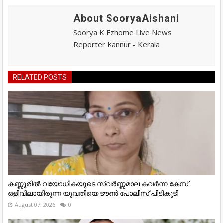
About SooryaAishani
Soorya K Ezhome Live News
Reporter Kannur - Kerala
RELATED POSTS
കണ്ണൂരിൽ വയോധികയുടെ സ്വർണ്ണമാല കവർന്ന കേസ്:
ഒളിവിലായിരുന്ന യുവതിയെ ടൗൺ പോലീസ് പിടികൂടി
August 07, 2026
0