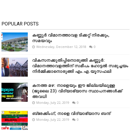
POPULAR POSTS
കണ്ണൂർ വിമാനത്താവള ടിക്കറ്റ് നിരക്കും,
സമയവും
Wednesday, December 12, 2018
0
വികസനക്കുതിപ്പിനൊരുങ്ങി കണ്ണൂർ:
വിമാനത്താവളത്തിന് സമീപം ഹോട്ടൽ സമുച്ചയം
നിർമ്മിക്കാനൊരുങ്ങി എം.എ.യൂസഫലി
കനത്ത മഴ: നാളെയും ഈ ജില്ലയിലുള്ള
(ജൂലൈ 23) വിദ്യാഭ്യാസ സ്ഥാപനങ്ങൾക്ക്
അവധി
Monday, July 22, 2019
0
ബ്രേക്കിംഗ്; നാളെ വിദ്യാഭ്യാസ ബന്ദ്
Monday, July 22, 2019
0