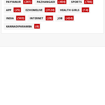
(261)
(404)
(786)
PAYYANUR
PAZHANGADI
SPORTS
(25)
(3124)
(14)
APP
EZHOMELIVE
HEALTH GIRLS
(503)
(28)
(424)
INDIA
INTERNET
JOB
(6)
KANNADIPARAMBA