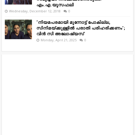
എം.എ.യൂസഫലി
Wednesday, December 12, 2018
0
‘നിയമപരമായി മുന്നോട്ട് പോകില്ല,
സിനിമയ്ക്കുള്ളിൽ പരാതി പരിഹരിക്കണം’;
വിൻ സി അലോഷ്യസ്
Monday, April 21, 2025
0