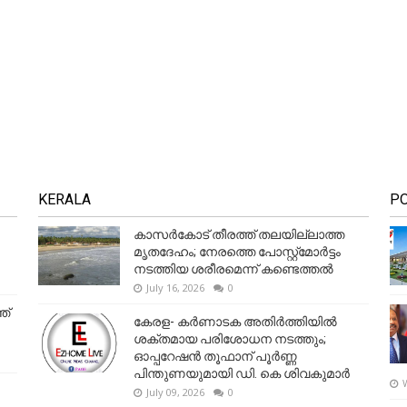
KERALA
P
കാസർകോട് തീരത്ത് തലയില്ലാത്ത
മൃതദേഹം; നേരത്തെ പോസ്റ്റ്‌മോർട്ടം
നടത്തിയ ശരീരമെന്ന് കണ്ടെത്തൽ
July 16, 2026
0
ത്
കേരള- കർണാടക അതിർത്തിയിൽ
ശക്തമായ പരിശോധന നടത്തും;
ഓപ്പറേഷൻ തൂഫാന് പൂർണ്ണ
പിന്തുണയുമായി ഡി. കെ ശിവകുമാർ
July 09, 2026
0