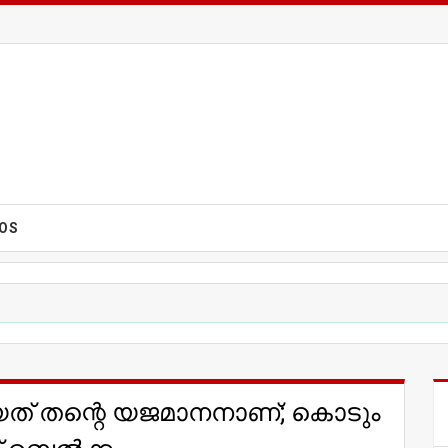
EOS
യത് തന്റെ യജമാനനാണ്; കൊടും