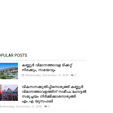
OPULAR POSTS
കണ്ണൂർ വിമാനത്താവള ടിക്കറ്റ്
നിരക്കും, സമയവും
Wednesday, December 12, 2018
0
വികസനക്കുതിപ്പിനൊരുങ്ങി കണ്ണൂർ:
വിമാനത്താവളത്തിന് സമീപം ഹോട്ടൽ
സമുച്ചയം നിർമ്മിക്കാനൊരുങ്ങി
എം.എ.യൂസഫലി
Wednesday, December 12, 2018
0