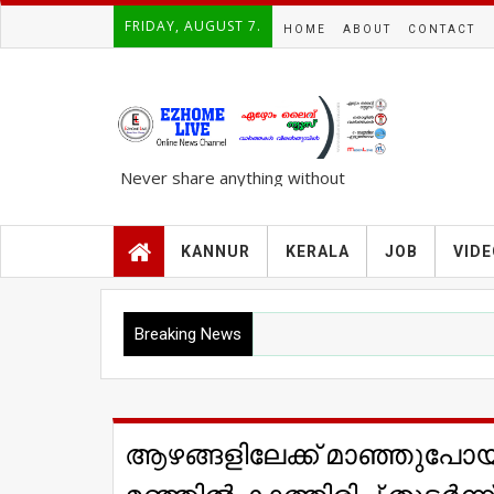
FRIDAY, AUGUST 7.
HOME
ABOUT
CONTACT
Never share anything without
knowing the complete TRUTH..!!!
KANNUR
KERALA
JOB
VID
Breaking News
ആഴങ്ങളിലേക്ക് മാഞ്ഞുപോ