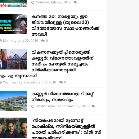
Monday, July 22, 2019
0
കനത്ത മഴ: നാളെയും ഈ
ജില്ലയിലുള്ള (ജൂലൈ 23)
വിദ്യാഭ്യാസ സ്ഥാപനങ്ങൾക്ക്
അവധി
Monday, July 22, 2019
0
വികസനക്കുതിപ്പിനൊരുങ്ങി
കണ്ണൂർ: വിമാനത്താവളത്തിന്
സമീപം ഹോട്ടൽ സമുച്ചയം
നിർമ്മിക്കാനൊരുങ്ങി
എം.എ.യൂസഫലി
Wednesday, December 12, 2018
0
കണ്ണൂർ വിമാനത്താവള ടിക്കറ്റ്
നിരക്കും, സമയവും
Wednesday, December 12, 2018
0
‘നിയമപരമായി മുന്നോട്ട്
പോകില്ല, സിനിമയ്ക്കുള്ളിൽ
പരാതി പരിഹരിക്കണം’; വിൻ സി
അലോഷ്യസ്