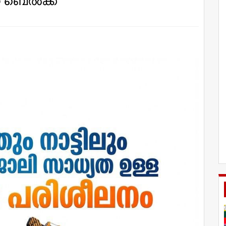
ന് ബെൽക്ക