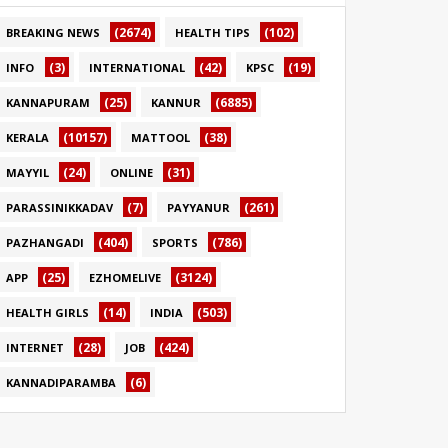
(2674)
(102)
BREAKING NEWS
HEALTH TIPS
(3)
(42)
(19)
INFO
INTERNATIONAL
KPSC
(25)
(6885)
KANNAPURAM
KANNUR
(10157)
(38)
KERALA
MATTOOL
(24)
(31)
MAYYIL
ONLINE
(7)
(261)
PARASSINIKKADAV
PAYYANUR
(404)
(786)
PAZHANGADI
SPORTS
(25)
(3124)
APP
EZHOMELIVE
(14)
(503)
HEALTH GIRLS
INDIA
(28)
(424)
INTERNET
JOB
(6)
KANNADIPARAMBA