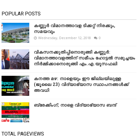
POPULAR POSTS
കണ്ണൂർ വിമാനത്താവള ടിക്കറ്റ് നിരക്കും,
സമയവും
Wednesday, December 12, 2018
0
വികസനക്കുതിപ്പിനൊരുങ്ങി കണ്ണൂർ:
വിമാനത്താവളത്തിന് സമീപം ഹോട്ടൽ സമുച്ചയം
നിർമ്മിക്കാനൊരുങ്ങി എം.എ.യൂസഫലി
കനത്ത മഴ: നാളെയും ഈ ജില്ലയിലുള്ള
(ജൂലൈ 23) വിദ്യാഭ്യാസ സ്ഥാപനങ്ങൾക്ക്
അവധി
ബ്രേക്കിംഗ്; നാളെ വിദ്യാഭ്യാസ ബന്ദ്
TOTAL PAGEVIEWS