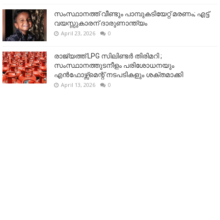
സംസ്ഥാനത്ത് വീണ്ടും പാമ്പുകടിയേറ്റ് മരണം; എട്ട്
വയസ്സുകാരന് ദാരുണാന്ത്യം
April 23, 2026
0
രാജ്യത്ത് LPG സിലിണ്ടർ തിരിമറി ;
സംസ്ഥാനത്തുടനീളം പരിശോധനയും
എൻഫോഴ്സ്മെന്റ് നടപടികളും ശക്തമാക്കി
April 13, 2026
0