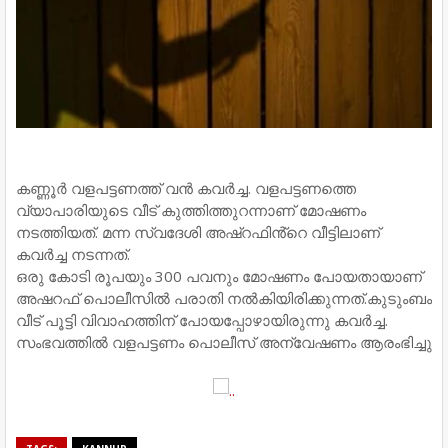
കണ്ണൂർ വളപട്ടണത്ത് വൻ കവർച്ച. വളപട്ടണത്തെ
വ്യാപാരിയുടെ വീട് കുത്തിത്തുറന്നാണ് മോഷണം
നടത്തിയത്. മന്ന സ്വദേശി അഷ്റഫിൻ്റെ വീട്ടിലാണ്
കവർച്ച നടന്നത്.
ഒരു കോടി രൂപയും 300 പവനും മോഷണം പോയതായാണ്
അഷറഫ് പൊലീസിൽ പരാതി നൽകിയിരിക്കുന്നത്.കുടുംബം
വീട് പൂട്ടി വിവാഹത്തിന് പോയപ്പോഴായിരുന്നു കവർച്ച.
സംഭവത്തിൽ വളപട്ടണം പൊലീസ് അന്വേഷണം ആരംഭിച്ചു