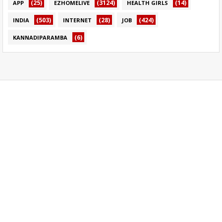
(25)
(3124)
(14)
APP
EZHOMELIVE
HEALTH GIRLS
(503)
(28)
(424)
INDIA
INTERNET
JOB
(6)
KANNADIPARAMBA