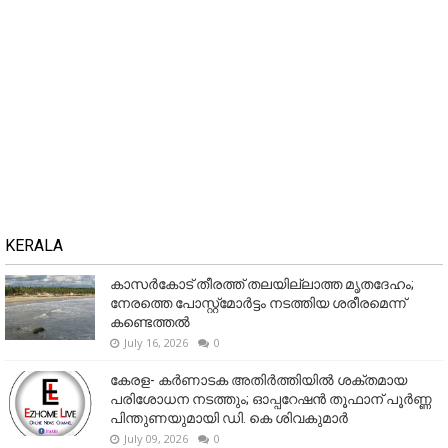
KERALA
കാസർകോട് തീരത്ത് തലയില്ലാത്ത മൃതദേഹം;
നേരത്തെ പോസ്റ്റ്‌മോർട്ടം നടത്തിയ ശരീരമെന്ന്
കണ്ടെത്തൽ
July 16, 2026
0
കേരള- കർണാടക അതിർത്തിയിൽ ശക്തമായ
പരിശോധന നടത്തും; ഓപ്പറേഷൻ തൂഫാന് പൂർണ്ണ
പിന്തുണയുമായി ഡി. കെ ശിവകുമാർ
July 09, 2026
0