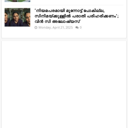
‘നിയമപരമായി മുന്നോട്ട് പോകില്ല,
സിനിമയ്ക്കുള്ളിൽ പരാതി പരിഹരിക്കണം’;
വിൻ സി അലോഷ്യസ്
Monday, April 21, 2025
0