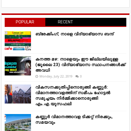
POPULAR
RECENT
ബ്രേക്കിംഗ്; നാളെ വിദ്യാഭ്യാസ ബന്ദ്
കനത്ത മഴ: നാളെയും ഈ ജില്ലയിലുള്ള
(ജൂലൈ 23) വിദ്യാഭ്യാസ സ്ഥാപനങ്ങൾക്ക്
അവധി
Monday, July 22, 2019
0
വികസനക്കുതിപ്പിനൊരുങ്ങി കണ്ണൂർ:
വിമാനത്താവളത്തിന് സമീപം ഹോട്ടൽ
സമുച്ചയം നിർമ്മിക്കാനൊരുങ്ങി
എം.എ.യൂസഫലി
കണ്ണൂർ വിമാനത്താവള ടിക്കറ്റ് നിരക്കും,
സമയവും