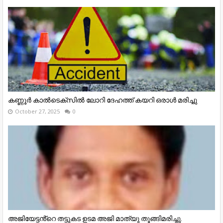
കണ്ണൂര്‍ കാല്‍ടെക്‌സില്‍ ലോറി ദേഹത്ത് കയറി ഒരാള്‍ മരിച്ചു
October 27, 2025
0
അജിയേട്ടൻ്റെ തട്ടുകട ഉടമ അജി മാത്യു തൂങ്ങിമരിച്ചു.