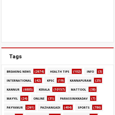
Tags
(2674)
(102)
(3)
BREAKING NEWS
HEALTH TIPS
INFO
(42)
(19)
(25)
INTERNATIONAL
KPSC
KANNAPURAM
(6885)
(10157)
(38)
KANNUR
KERALA
MATTOOL
(24)
(31)
(7)
MAYYIL
ONLINE
PARASSINIKKADAV
(261)
(404)
(786)
PAYYANUR
PAZHANGADI
SPORTS