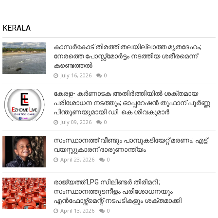
KERALA
കാസർകോട് തീരത്ത് തലയില്ലാത്ത മൃതദേഹം;
നേരത്തെ പോസ്റ്റ്‌മോർട്ടം നടത്തിയ ശരീരമെന്ന്
കണ്ടെത്തൽ
July 16, 2026
0
കേരള- കർണാടക അതിർത്തിയിൽ ശക്തമായ
പരിശോധന നടത്തും; ഓപ്പറേഷൻ തൂഫാന് പൂർണ്ണ
പിന്തുണയുമായി ഡി. കെ ശിവകുമാർ
July 09, 2026
0
സംസ്ഥാനത്ത് വീണ്ടും പാമ്പുകടിയേറ്റ് മരണം; എട്ട്
വയസ്സുകാരന് ദാരുണാന്ത്യം
April 23, 2026
0
രാജ്യത്ത് LPG സിലിണ്ടർ തിരിമറി ;
സംസ്ഥാനത്തുടനീളം പരിശോധനയും
എൻഫോഴ്സ്മെന്റ് നടപടികളും ശക്തമാക്കി
April 13, 2026
0