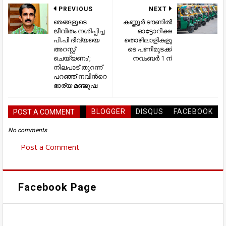
PREVIOUS
NEXT
ഞങ്ങളുടെ
കണ്ണൂർ ടൗണിൽ
ജീവിതം നശിപ്പിച്ച
ഓട്ടോറിക്ഷ
പി.പി ദിവ്യയെ
തൊഴിലാളികളു
അറസ്റ്റ്
ടെ പണിമുടക്ക്
ചെയ്യണം';
നവംബർ 1 ന്
നിലപാട് തുറന്ന്
പറഞ്ഞ് നവീന്‍റെ
ഭാര്യ മഞ്ജുഷ
BLOGGER
DISQUS
FACEBOOK
POST A COMMENT
No comments
Post a Comment
Facebook Page