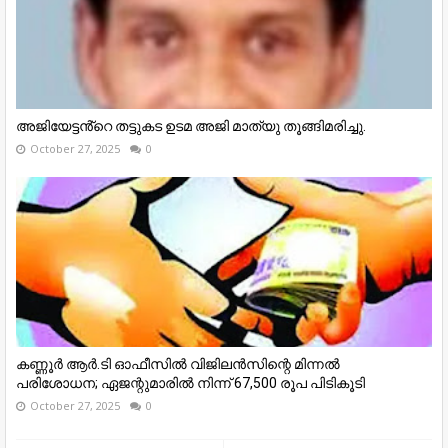
അജിയേട്ടൻ്റെ തട്ടുകട ഉടമ അജി മാത്യു തൂങ്ങിമരിച്ചു.
October 27, 2025
0
കണ്ണൂര്‍ ആര്‍.ടി ഓഫീസില്‍ വിജിലൻസിന്റെ മിന്നല്‍
പരിശോധന; ഏജന്റുമാരില്‍ നിന്ന് 67,500 രൂപ പിടികൂടി
October 27, 2025
0