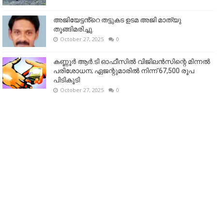
അജിയേട്ടൻ്റെ തട്ടുകട ഉടമ അജി മാത്യു
തൂങ്ങിമരിച്ചു.
October 27, 2025
0
കണ്ണൂര്‍ ആര്‍.ടി ഓഫീസില്‍ വിജിലൻസിന്റെ മിന്നല്‍
പരിശോധന; ഏജന്റുമാരില്‍ നിന്ന് 67,500 രൂപ
പിടികൂടി
October 27, 2025
0