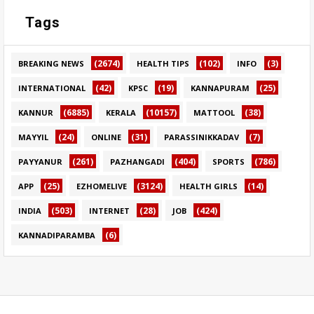
Tags
(2674)
(102)
(3)
BREAKING NEWS
HEALTH TIPS
INFO
(42)
(19)
(25)
INTERNATIONAL
KPSC
KANNAPURAM
(6885)
(10157)
(38)
KANNUR
KERALA
MATTOOL
(24)
(31)
(7)
MAYYIL
ONLINE
PARASSINIKKADAV
(261)
(404)
(786)
PAYYANUR
PAZHANGADI
SPORTS
(25)
(3124)
(14)
APP
EZHOMELIVE
HEALTH GIRLS
(503)
(28)
(424)
INDIA
INTERNET
JOB
(6)
KANNADIPARAMBA