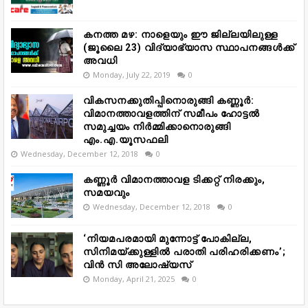
കനത്ത മഴ: നാളെയും ഈ ജില്ലയിലുള്ള
(ജൂലൈ 23) വിദ്യാഭ്യാസ സ്ഥാപനങ്ങൾക്ക്
അവധി
Monday, July 22, 2019
0
വികസനക്കുതിപ്പിനൊരുങ്ങി കണ്ണൂർ:
വിമാനത്താവളത്തിന് സമീപം ഹോട്ടൽ
സമുച്ചയം നിർമ്മിക്കാനൊരുങ്ങി
എം.എ.യൂസഫലി
Wednesday, December 12, 2018
0
കണ്ണൂർ വിമാനത്താവള ടിക്കറ്റ് നിരക്കും,
സമയവും
Wednesday, December 12, 2018
0
‘നിയമപരമായി മുന്നോട്ട് പോകില്ല,
സിനിമയ്ക്കുള്ളിൽ പരാതി പരിഹരിക്കണം’;
വിൻ സി അലോഷ്യസ്
Monday, April 21, 2025
0