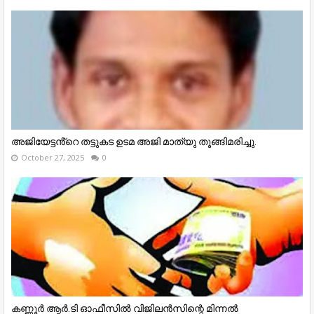
അജിയേട്ടൻ്റെ തട്ടുകട ഉടമ അജി മാത്യു തൂങ്ങിമരിച്ചു.
October 27, 2025
0
കണ്ണൂര്‍ ആര്‍.ടി ഓഫീസില്‍ വിജിലൻസിന്റെ മിന്നല്‍