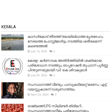
KERALA
കാസർകോട് തീരത്ത് തലയില്ലാത്ത മൃതദേഹം;
നേരത്തെ പോസ്റ്റ്‌മോർട്ടം നടത്തിയ ശരീരമെന്ന്
കണ്ടെത്തൽ
July 16, 2026
0
കേരള- കർണാടക അതിർത്തിയിൽ ശക്തമായ
പരിശോധന നടത്തും; ഓപ്പറേഷൻ തൂഫാന് പൂർണ്ണ
പിന്തുണയുമായി ഡി. കെ ശിവകുമാർ
July 09, 2026
0
സംസ്ഥാനത്ത് വീണ്ടും പാമ്പുകടിയേറ്റ് മരണം; എട്ട്
വയസ്സുകാരന് ദാരുണാന്ത്യം
April 23, 2026
0
രാജ്യത്ത് LPG സിലിണ്ടർ തിരിമറി ;
സംസ്ഥാനത്തുടനീളം പരിശോധനയും