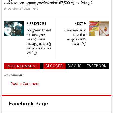
പരിശോധന; ഏജന്റുമാരില്‍ നിന്ന് 67,500 രൂപ പിടികൂടി
October 27, 2025
0
PREVIOUS
NEXT
ശസ്ത്രക്രിയക്കി
റേഷൻകാർഡ്
ടെ ഗുരുതര
മസ്റ്ററിംഗ്
പിഴവ്; പത്ത്
ഒക്ടോബർ 25
വയസ്സുകാരന്റെ
വരെ നീട്ടി
പ്രധാന ഞരമ്പ്
മുറിച്ചു
BLOGGER
DISQUS
FACEBOOK
POST A COMMENT
No comments
Post a Comment
Facebook Page