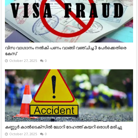
വിസ വാഗ്ദാനം നൽകി പണം വാങ്ങി വഞ്ചിച്ച 3 പേർക്കെതിരെ
കേസ്
October 27, 2025
0
കണ്ണൂര്‍ കാല്‍ടെക്‌സില്‍ ലോറി ദേഹത്ത് കയറി ഒരാള്‍ മരിച്ചു
October 27, 2025
0