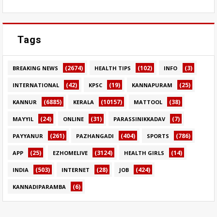
Tags
(2674)
(102)
(3)
BREAKING NEWS
HEALTH TIPS
INFO
(42)
(19)
(25)
INTERNATIONAL
KPSC
KANNAPURAM
(6885)
(10157)
(38)
KANNUR
KERALA
MATTOOL
(24)
(31)
(7)
MAYYIL
ONLINE
PARASSINIKKADAV
(261)
(404)
(786)
PAYYANUR
PAZHANGADI
SPORTS
(25)
(3124)
(14)
APP
EZHOMELIVE
HEALTH GIRLS
(503)
(28)
(424)
INDIA
INTERNET
JOB
(6)
KANNADIPARAMBA