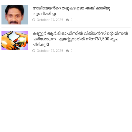
അജിയേട്ടൻ്റെ തട്ടുകട ഉടമ അജി മാത്യു
തൂങ്ങിമരിച്ചു.
October 27, 2025
0
കണ്ണൂര്‍ ആര്‍.ടി ഓഫീസില്‍ വിജിലൻസിന്റെ മിന്നല്‍
പരിശോധന; ഏജന്റുമാരില്‍ നിന്ന് 67,500 രൂപ
പിടികൂടി
October 27, 2025
0