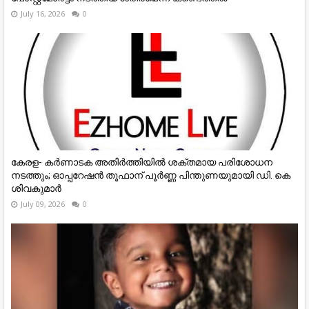
July 16, 2026
0
കേരള- കർണാടക അതിർത്തിയിൽ ശക്തമായ പരിശോധന
നടത്തും; ഓപ്പറേഷൻ തൂഫാന് പൂർണ്ണ പിന്തുണയുമായി ഡി. കെ
ശിവകുമാർ
July 09, 2026
0