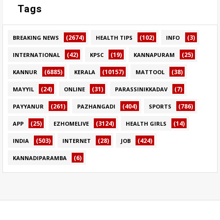
Tags
(2674)
(102)
(3)
BREAKING NEWS
HEALTH TIPS
INFO
(42)
(19)
(25)
INTERNATIONAL
KPSC
KANNAPURAM
(6885)
(10157)
(38)
KANNUR
KERALA
MATTOOL
(24)
(31)
(7)
MAYYIL
ONLINE
PARASSINIKKADAV
(261)
(404)
(786)
PAYYANUR
PAZHANGADI
SPORTS
(25)
(3124)
(14)
APP
EZHOMELIVE
HEALTH GIRLS
(503)
(28)
(424)
INDIA
INTERNET
JOB
(6)
KANNADIPARAMBA