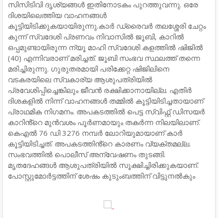
സിസിടിവി ദൃശ്യങ്ങൾ ഇതിനോടകം പുറത്തുവന്നു. ഒരേ
ദിശയിലെത്തിയ വാഹനങ്ങൾ
കൂട്ടിയിടിക്കുകയായിരുന്നു.കാർ ഡ്രൈവർ തലശ്ശേരി ചേറ്റം
കുന്ന് സ്വദേശി പ്രണവം നിവാസിൽ ജൂബി, കാറിൽ
ഒപ്പമുണ്ടായിരുന്ന ന്യൂ മാഹി സ്വദേശി കളത്തിൽ ഷിജിൽ
(40) എന്നിവരാണ് മരിച്ചത്. ജൂബി സംഭവ സ്ഥലത്ത് തന്നെ
മരിച്ചിരുന്നു. ഗുരുതരമായി പരിക്കേറ്റ ഷിജിലിനെ
വടകരയിലെ സ്വകാര്യ ആശുപത്രിയിൽ
പ്രവേശിപ്പിച്ചെങ്കിലും ജീവൻ രക്ഷിക്കാനായില്ല. എതിർ
ദിശകളിൽ നിന്ന് വാഹനങ്ങൾ തമ്മിൽ കൂട്ടിയിടിച്ചതായാണ്
പ്രാഥമിക നിഗമനം. അപകടത്തിൽ പെട്ട സ്വിഫ്റ്റ് ഡിസയർ
കാറിൻ്റെ മുൻവശം പൂർണമായും തകർന്ന നിലയിലാണ്.
കെഎൽ 76 ഡി 3276 നമ്പർ ലോറിയുമായാണ് കാർ
കൂട്ടിയിടിച്ചത്. അപകടത്തിൻ്റെ കാരണം വ്യക്തമല്ല.
സംഭവത്തിൽ പൊലീസ് അന്വേഷണം തുടങ്ങി.
മൃതദേഹങ്ങൾ ആശുപത്രിയിൽ സൂക്ഷിച്ചിരിക്കുകയാണ്.
പോസ്റ്റുമോർട്ടത്തിന് ശേഷം കുടുംബത്തിന് വിട്ടുനൽകും