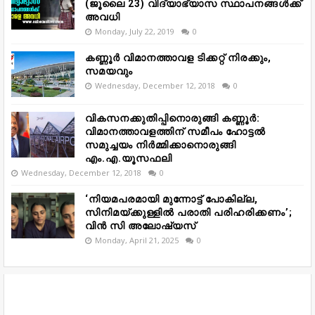
(ജൂലൈ 23) വിദ്യാഭ്യാസ സ്ഥാപനങ്ങൾക്ക്
അവധി
Monday, July 22, 2019
0
കണ്ണൂർ വിമാനത്താവള ടിക്കറ്റ് നിരക്കും,
സമയവും
Wednesday, December 12, 2018
0
വികസനക്കുതിപ്പിനൊരുങ്ങി കണ്ണൂർ:
വിമാനത്താവളത്തിന് സമീപം ഹോട്ടൽ
സമുച്ചയം നിർമ്മിക്കാനൊരുങ്ങി
എം.എ.യൂസഫലി
Wednesday, December 12, 2018
0
‘നിയമപരമായി മുന്നോട്ട് പോകില്ല,
സിനിമയ്ക്കുള്ളിൽ പരാതി പരിഹരിക്കണം’;
വിൻ സി അലോഷ്യസ്
Monday, April 21, 2025
0