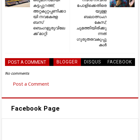
കട്ടപ്പുറത്ത്;
പോളിക്കെതിരെ
അറ്റകുറ്റപ്പണിക്കാ
യുള്ള
യി നവകേരള
ബലാത്സംഗ
ബസ്
കേസ്;
ബെംഗളൂരുവിലേ
ചുമത്തിയിരിക്കു
ക്ക് മാറ്റി
ന്നത്
ഗുരുതരവകുപ്പു
കൾ
BLOGGER
DISQUS
FACEBOOK
POST A COMMENT
No comments
Post a Comment
Facebook Page