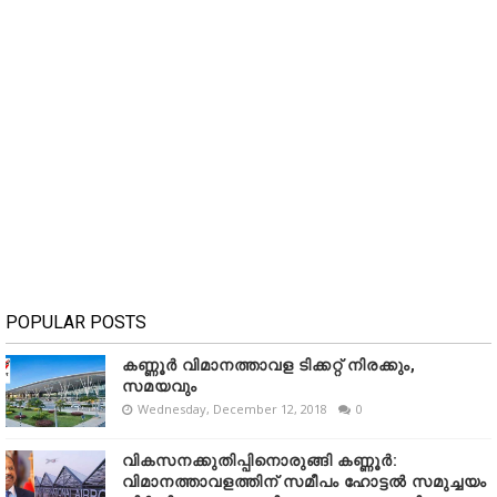
POPULAR POSTS
കണ്ണൂർ വിമാനത്താവള ടിക്കറ്റ് നിരക്കും,
സമയവും
Wednesday, December 12, 2018
0
വികസനക്കുതിപ്പിനൊരുങ്ങി കണ്ണൂർ:
വിമാനത്താവളത്തിന് സമീപം ഹോട്ടൽ സമുച്ചയം