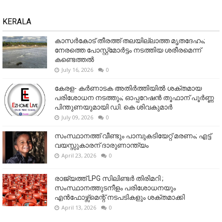
KERALA
കാസർകോട് തീരത്ത് തലയില്ലാത്ത മൃതദേഹം;
നേരത്തെ പോസ്റ്റ്‌മോർട്ടം നടത്തിയ ശരീരമെന്ന്
കണ്ടെത്തൽ
July 16, 2026
0
കേരള- കർണാടക അതിർത്തിയിൽ ശക്തമായ
പരിശോധന നടത്തും; ഓപ്പറേഷൻ തൂഫാന് പൂർണ്ണ
പിന്തുണയുമായി ഡി. കെ ശിവകുമാർ
July 09, 2026
0
സംസ്ഥാനത്ത് വീണ്ടും പാമ്പുകടിയേറ്റ് മരണം; എട്ട്
വയസ്സുകാരന് ദാരുണാന്ത്യം
April 23, 2026
0
രാജ്യത്ത് LPG സിലിണ്ടർ തിരിമറി ;
സംസ്ഥാനത്തുടനീളം പരിശോധനയും
എൻഫോഴ്സ്മെന്റ് നടപടികളും ശക്തമാക്കി
April 13, 2026
0