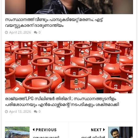
സംസ്ഥാനത്ത് വീണ്ടും പാമ്പുകടിയേറ്റ് മരണം; എട്ട്
വയസ്സുകാരന് ദാരുണാന്ത്യം
April 23, 2026
0
രാജ്യത്ത് LPG സിലിണ്ടർ തിരിമറി ; സംസ്ഥാനത്തുടനീളം
പരിശോധനയും എൻഫോഴ്സ്മെന്റ് നടപടികളും ശക്തമാക്കി
April 13, 2026
0
PREVIOUS
NEXT
ഒരുമാസമായി
നടൻ നിവിൻ