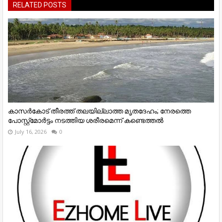
RELATED POSTS
കാസർകോട് തീരത്ത് തലയില്ലാത്ത മൃതദേഹം; നേരത്തെ
പോസ്റ്റ്‌മോർട്ടം നടത്തിയ ശരീരമെന്ന് കണ്ടെത്തൽ
July 16, 2026
0