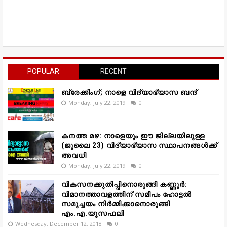
POPULAR
RECENT
ബ്രേക്കിംഗ്; നാളെ വിദ്യാഭ്യാസ ബന്ദ്
Monday, July 22, 2019
0
കനത്ത മഴ: നാളെയും ഈ ജില്ലയിലുള്ള
(ജൂലൈ 23) വിദ്യാഭ്യാസ സ്ഥാപനങ്ങൾക്ക്
അവധി
Monday, July 22, 2019
0
വികസനക്കുതിപ്പിനൊരുങ്ങി കണ്ണൂർ:
വിമാനത്താവളത്തിന് സമീപം ഹോട്ടൽ
സമുച്ചയം നിർമ്മിക്കാനൊരുങ്ങി
എം.എ.യൂസഫലി
Wednesday, December 12, 2018
0