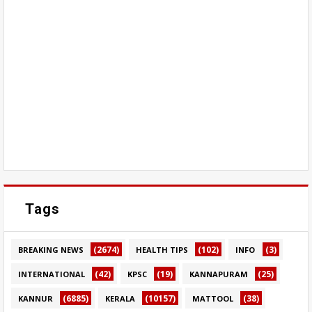
Tags
(2674)
(102)
(3)
BREAKING NEWS
HEALTH TIPS
INFO
(42)
(19)
(25)
INTERNATIONAL
KPSC
KANNAPURAM
(6885)
(10157)
(38)
KANNUR
KERALA
MATTOOL