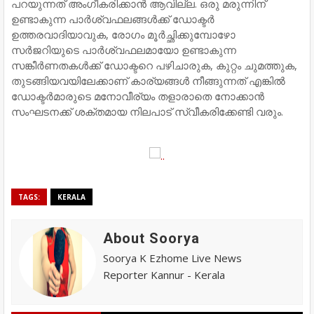
പറയുന്നത് അംഗീകരിക്കാൻ ആവില്ല. ഒരു മരുന്നിന്
ഉണ്ടാകുന്ന പാർശ്വഫലങ്ങൾക്ക് ഡോക്ടർ
ഉത്തരവാദിയാവുക, രോഗം മൂർച്ഛിക്കുമ്പോഴോ
സർജറിയുടെ പാർശ്വഫലമായോ ഉണ്ടാകുന്ന
സങ്കീർണതകൾക്ക് ഡോക്ടറെ പഴിചാരുക, കുറ്റം ചുമത്തുക,
തുടങ്ങിയവയിലേക്കാണ് കാര്യങ്ങൾ നീങ്ങുന്നത് എങ്കിൽ
ഡോക്ടർമാരുടെ മനോവീര്യം തളാരാതെ നോക്കാൻ
സംഘടനക്ക് ശക്തമായ നിലപാട് സ്വീകരിക്കേണ്ടി വരും.
TAGS:
KERALA
About Soorya
Soorya K Ezhome Live News
Reporter Kannur - Kerala