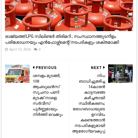
രാജ്യത്ത് LPG സിലിണ്ടർ തിരിമറി ; സംസ്ഥാനത്തുടനീളം
പരിശോധനയും എൻഫോഴ്സ്മെന്റ് നടപടികളും ശക്തമാക്കി
April 13, 2026
0
PREVIOUS
NEXT
ശമ്പളം മുടങ്ങി,
നിപ
108
ബാധിച്ചുമരിച്ച
ആംബുലൻസ്
14കാരന്‍
സൂചനാ പണി
കാട്ടമ്പഴങ്ങ
മുടക്ക് നാളെ;
കഴിച്ചതായി
സർവീസ്
സ്ഥിരീകരണം;
പൂർണ്ണമായും
രോഗബാധയുടെ
നിർത്തി വെക്കും
ഉറവിടം
കണ്ടെത്താന്‍
നടപടികളുമായി
ആരോഗ്യവകുപ്പ്