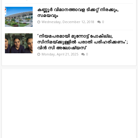
കണ്ണൂർ വിമാനത്താവള ടിക്കറ്റ് നിരക്കും,
സമയവും
Wednesday, December 12, 2018
0
‘നിയമപരമായി മുന്നോട്ട് പോകില്ല,
സിനിമയ്ക്കുള്ളിൽ പരാതി പരിഹരിക്കണം’;
വിൻ സി അലോഷ്യസ്
Monday, April 21, 2025
0