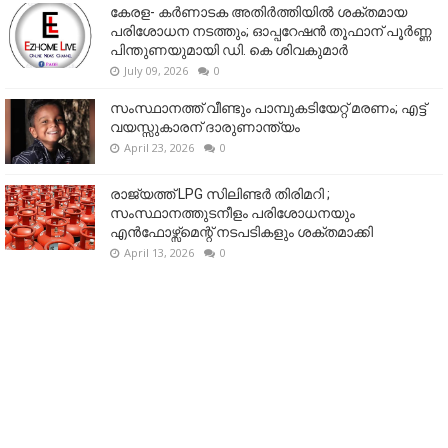
കേരള- കർണാടക അതിർത്തിയിൽ ശക്തമായ
പരിശോധന നടത്തും; ഓപ്പറേഷൻ തൂഫാന് പൂർണ്ണ
പിന്തുണയുമായി ഡി. കെ ശിവകുമാർ
July 09, 2026
0
സംസ്ഥാനത്ത് വീണ്ടും പാമ്പുകടിയേറ്റ് മരണം; എട്ട്
വയസ്സുകാരന് ദാരുണാന്ത്യം
April 23, 2026
0
രാജ്യത്ത് LPG സിലിണ്ടർ തിരിമറി ;
സംസ്ഥാനത്തുടനീളം പരിശോധനയും
എൻഫോഴ്സ്മെന്റ് നടപടികളും ശക്തമാക്കി
April 13, 2026
0