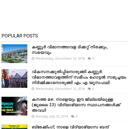
POPULAR POSTS
കണ്ണൂർ വിമാനത്താവള ടിക്കറ്റ് നിരക്കും,
സമയവും
Wednesday, December 12, 2018
0
വികസനക്കുതിപ്പിനൊരുങ്ങി കണ്ണൂർ:
വിമാനത്താവളത്തിന് സമീപം ഹോട്ടൽ സമുച്ചയം
നിർമ്മിക്കാനൊരുങ്ങി എം.എ.യൂസഫലി
Wednesday, December 12, 2018
0
കനത്ത മഴ: നാളെയും ഈ ജില്ലയിലുള്ള
(ജൂലൈ 23) വിദ്യാഭ്യാസ സ്ഥാപനങ്ങൾക്ക്
അവധി
Monday, July 22, 2019
0
ബ്രേക്കിംഗ്; നാളെ വിദ്യാഭ്യാസ ബന്ദ്