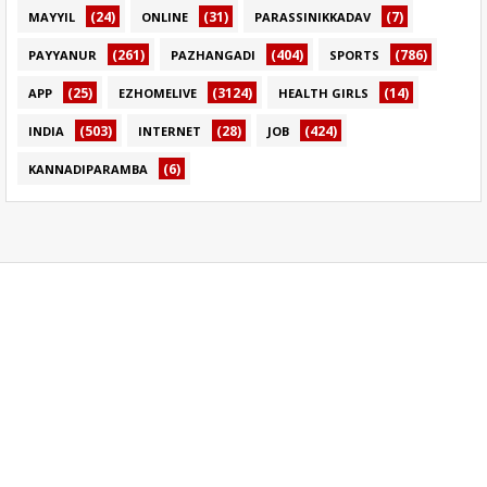
(24)
(31)
(7)
MAYYIL
ONLINE
PARASSINIKKADAV
(261)
(404)
(786)
PAYYANUR
PAZHANGADI
SPORTS
(25)
(3124)
(14)
APP
EZHOMELIVE
HEALTH GIRLS
(503)
(28)
(424)
INDIA
INTERNET
JOB
(6)
KANNADIPARAMBA