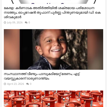
കേരള- കർണാടക അതിർത്തിയിൽ ശക്തമായ പരിശോധന
നടത്തും; ഓപ്പറേഷൻ തൂഫാന് പൂർണ്ണ പിന്തുണയുമായി ഡി. കെ
ശിവകുമാർ
July 09, 2026
0
സംസ്ഥാനത്ത് വീണ്ടും പാമ്പുകടിയേറ്റ് മരണം; എട്ട്
വയസ്സുകാരന് ദാരുണാന്ത്യം
April 23, 2026
0