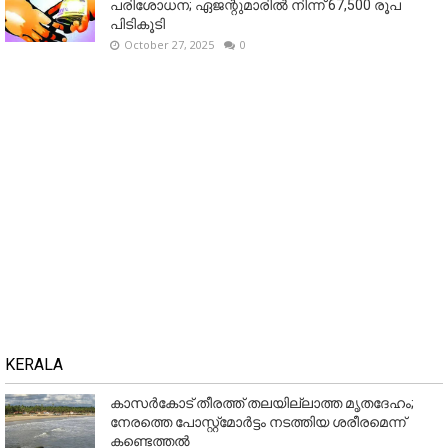
പരിശോധന; ഏജന്റുമാരില്‍ നിന്ന് 67,500 രൂപ
പിടികൂടി
October 27, 2025
0
KERALA
കാസർകോട് തീരത്ത് തലയില്ലാത്ത മൃതദേഹം;
നേരത്തെ പോസ്റ്റ്‌മോർട്ടം നടത്തിയ ശരീരമെന്ന്
കണ്ടെത്തൽ