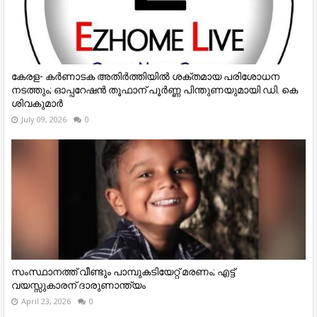
കേരള- കർണാടക അതിർത്തിയിൽ ശക്തമായ പരിശോധന
നടത്തും; ഓപ്പറേഷൻ തൂഫാന് പൂർണ്ണ പിന്തുണയുമായി ഡി. കെ
ശിവകുമാർ
July 09, 2026
0
സംസ്ഥാനത്ത് വീണ്ടും പാമ്പുകടിയേറ്റ് മരണം; എട്ട്
വയസ്സുകാരന് ദാരുണാന്ത്യം
April 23, 2026
0