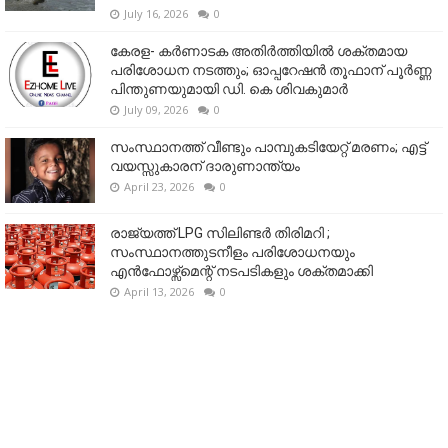
July 16, 2026
0
കേരള- കർണാടക അതിർത്തിയിൽ ശക്തമായ
പരിശോധന നടത്തും; ഓപ്പറേഷൻ തൂഫാന് പൂർണ്ണ
പിന്തുണയുമായി ഡി. കെ ശിവകുമാർ
July 09, 2026
0
സംസ്ഥാനത്ത് വീണ്ടും പാമ്പുകടിയേറ്റ് മരണം; എട്ട്
വയസ്സുകാരന് ദാരുണാന്ത്യം
April 23, 2026
0
രാജ്യത്ത് LPG സിലിണ്ടർ തിരിമറി ;
സംസ്ഥാനത്തുടനീളം പരിശോധനയും
എൻഫോഴ്സ്മെന്റ് നടപടികളും ശക്തമാക്കി
April 13, 2026
0