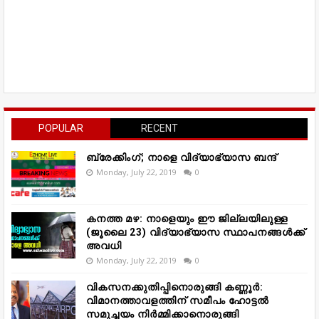
POPULAR
RECENT
ബ്രേക്കിംഗ്; നാളെ വിദ്യാഭ്യാസ ബന്ദ്
Monday, July 22, 2019
0
കനത്ത മഴ: നാളെയും ഈ ജില്ലയിലുള്ള
(ജൂലൈ 23) വിദ്യാഭ്യാസ സ്ഥാപനങ്ങൾക്ക്
അവധി
Monday, July 22, 2019
0
വികസനക്കുതിപ്പിനൊരുങ്ങി കണ്ണൂർ:
വിമാനത്താവളത്തിന് സമീപം ഹോട്ടൽ
സമുച്ചയം നിർമ്മിക്കാനൊരുങ്ങി