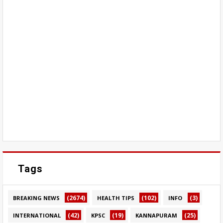
Tags
(2674)
(102)
(3)
BREAKING NEWS
HEALTH TIPS
INFO
(42)
(19)
(25)
INTERNATIONAL
KPSC
KANNAPURAM