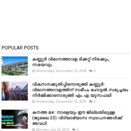
POPULAR POSTS
കണ്ണൂർ വിമാനത്താവള ടിക്കറ്റ് നിരക്കും,
സമയവും
Wednesday, December 12, 2018
0
വികസനക്കുതിപ്പിനൊരുങ്ങി കണ്ണൂർ:
വിമാനത്താവളത്തിന് സമീപം ഹോട്ടൽ സമുച്ചയം
നിർമ്മിക്കാനൊരുങ്ങി എം.എ.യൂസഫലി
Wednesday, December 12, 2018
0
കനത്ത മഴ: നാളെയും ഈ ജില്ലയിലുള്ള
(ജൂലൈ 23) വിദ്യാഭ്യാസ സ്ഥാപനങ്ങൾക്ക്
അവധി
Monday, July 22, 2019
0