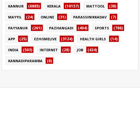
(6885)
(10157)
(38)
KANNUR
KERALA
MATTOOL
(24)
(31)
(7)
MAYYIL
ONLINE
PARASSINIKKADAV
(261)
(404)
(786)
PAYYANUR
PAZHANGADI
SPORTS
(25)
(3124)
(14)
APP
EZHOMELIVE
HEALTH GIRLS
(503)
(28)
(424)
INDIA
INTERNET
JOB
(6)
KANNADIPARAMBA