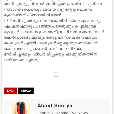
അധികൃതരും, വിസിൽ അധികൃതരും ചേർന്ന് കപ്പലിനെ
സ്വാഗതം ചെയ്യും. ട്രയൽ റണ്ണിന്റെ ഉദ്‌ഘാടനം
മുഖ്യമന്ത്രി പിണറായി വിജയൻ
നിർവഹിക്കും.തിരുവനന്തപുരം ജില്ലയിലെ എംപിമാരും
എംഎൽഎമാരും ചടങ്ങിൽ പങ്കെടുക്കും. കപ്പലിലുള്ള
മുഴുവൻ ചരക്കും തുറമുഖത്ത് ഇറക്കി അന്നുതന്നെ സാൻ
ഫെർണാണ്ടോ മടങ്ങും. തൊട്ട് പിന്നാലെ രണ്ട് ഫീഡർ
കപ്പലുകൾ എത്തി ചരക്കുകൾ മറ്റ് തുറമുഖങ്ങളിലേക്ക്
കൊണ്ടുപോകും. സെപ്റ്റംബർ വരെ നിരവധി
മദർഷിപ്പുകളും, ഫീഡർഷിപ്പുകളും ചരക്കുനീക്കത്തിന്
വിഴിഞ്ഞത്ത് എത്തും.
TAGS:
KERALA
About Soorya
Soorya K Ezhome Live News