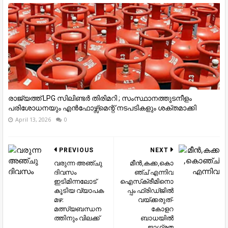
രാജ്യത്ത് LPG സിലിണ്ടർ തിരിമറി ; സംസ്ഥാനത്തുടനീളം
പരിശോധനയും എൻഫോഴ്സ്മെന്റ് നടപടികളും ശക്തമാക്കി
April 13, 2026
0
PREVIOUS
NEXT
വരുന്ന അഞ്ചു
മീൻ,കക്ക,കൊ
ദിവസം
ഞ്ച് എന്നിവ
ഇടിമിന്നലോട്
ഐസ്‌ക്രീമിനൊ
കൂടിയ വ്യാപക
പ്പം ഫ്രിഡ്ജില്‍
മഴ:
വയ്ക്കരുത്-
മത്സ്യബന്ധന
കോളറ
ത്തിനും വിലക്ക്
ബാധയില്‍
ജാഗ്രത