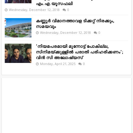
എം.എ.യൂസഫലി
Wednesday, December 12, 2018
0
കണ്ണൂർ വിമാനത്താവള ടിക്കറ്റ് നിരക്കും,
സമയവും
Wednesday, December 12, 2018
0
‘നിയമപരമായി മുന്നോട്ട് പോകില്ല,
സിനിമയ്ക്കുള്ളിൽ പരാതി പരിഹരിക്കണം’;
വിൻ സി അലോഷ്യസ്
Monday, April 21, 2025
0