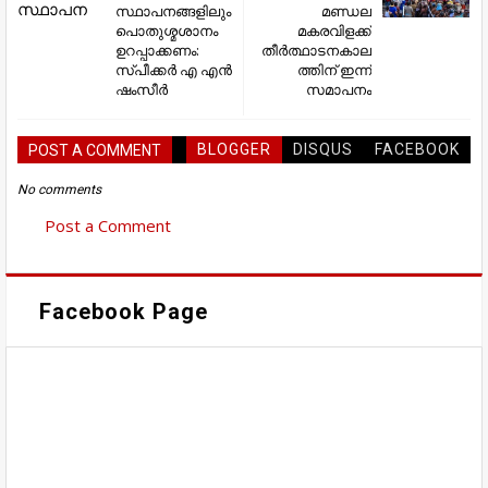
സ്ഥാപനങ്ങളിലും
മണ്ഡല
പൊതുശ്മശാനം
മകരവിളക്ക്
ഉറപ്പാക്കണം:
തീർത്ഥാടനകാല
സ്പീക്കര്‍ എ എന്‍
ത്തിന് ഇന്ന്
ഷംസീര്‍
സമാപനം
BLOGGER
DISQUS
FACEBOOK
POST A COMMENT
No comments
Post a Comment
Facebook Page