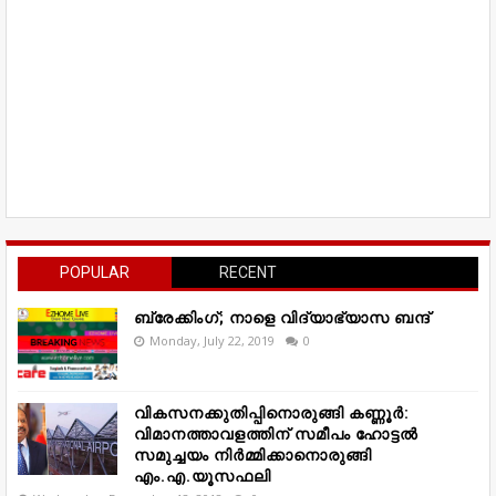
POPULAR
RECENT
ബ്രേക്കിംഗ്; നാളെ വിദ്യാഭ്യാസ ബന്ദ്
Monday, July 22, 2019
0
വികസനക്കുതിപ്പിനൊരുങ്ങി കണ്ണൂർ:
വിമാനത്താവളത്തിന് സമീപം ഹോട്ടൽ
സമുച്ചയം നിർമ്മിക്കാനൊരുങ്ങി
എം.എ.യൂസഫലി