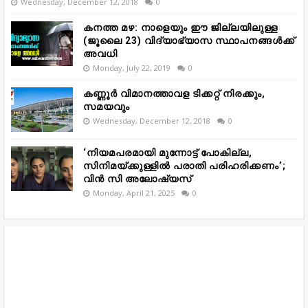
Wednesday, December 12, 2018
0
കനത്ത മഴ: നാളെയും ഈ ജില്ലയിലുള്ള
(ജൂലൈ 23) വിദ്യാഭ്യാസ സ്ഥാപനങ്ങൾക്ക്
അവധി
Monday, July 22, 2019
0
കണ്ണൂർ വിമാനത്താവള ടിക്കറ്റ് നിരക്കും,
സമയവും
Wednesday, December 12, 2018
0
‘നിയമപരമായി മുന്നോട്ട് പോകില്ല,
സിനിമയ്ക്കുള്ളിൽ പരാതി പരിഹരിക്കണം’;
വിൻ സി അലോഷ്യസ്
Monday, April 21, 2025
0