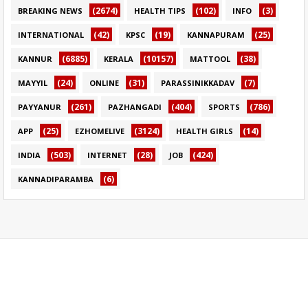
(2674)
(102)
(3)
BREAKING NEWS
HEALTH TIPS
INFO
(42)
(19)
(25)
INTERNATIONAL
KPSC
KANNAPURAM
(6885)
(10157)
(38)
KANNUR
KERALA
MATTOOL
(24)
(31)
(7)
MAYYIL
ONLINE
PARASSINIKKADAV
(261)
(404)
(786)
PAYYANUR
PAZHANGADI
SPORTS
(25)
(3124)
(14)
APP
EZHOMELIVE
HEALTH GIRLS
(503)
(28)
(424)
INDIA
INTERNET
JOB
(6)
KANNADIPARAMBA