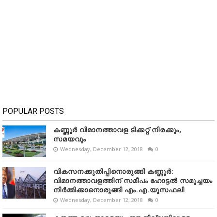
POPULAR POSTS
കണ്ണൂർ വിമാനത്താവള ടിക്കറ്റ് നിരക്കും,
സമയവും
Wednesday, December 12, 2018
0
വികസനക്കുതിപ്പിനൊരുങ്ങി കണ്ണൂർ:
വിമാനത്താവളത്തിന് സമീപം ഹോട്ടൽ സമുച്ചയം
നിർമ്മിക്കാനൊരുങ്ങി എം.എ.യൂസഫലി
Wednesday, December 12, 2018
0