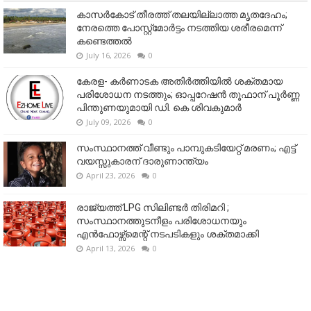
കാസർകോട് തീരത്ത് തലയില്ലാത്ത മൃതദേഹം;
നേരത്തെ പോസ്റ്റ്‌മോർട്ടം നടത്തിയ ശരീരമെന്ന്
കണ്ടെത്തൽ
July 16, 2026
0
കേരള- കർണാടക അതിർത്തിയിൽ ശക്തമായ
പരിശോധന നടത്തും; ഓപ്പറേഷൻ തൂഫാന് പൂർണ്ണ
പിന്തുണയുമായി ഡി. കെ ശിവകുമാർ
July 09, 2026
0
സംസ്ഥാനത്ത് വീണ്ടും പാമ്പുകടിയേറ്റ് മരണം; എട്ട്
വയസ്സുകാരന് ദാരുണാന്ത്യം
April 23, 2026
0
രാജ്യത്ത് LPG സിലിണ്ടർ തിരിമറി ;
സംസ്ഥാനത്തുടനീളം പരിശോധനയും
എൻഫോഴ്സ്മെന്റ് നടപടികളും ശക്തമാക്കി
April 13, 2026
0