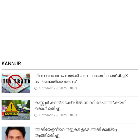
KANNUR
വിസ വാഗ്ദാനം നൽകി പണം വാങ്ങി വഞ്ചിച്ച 3
പേർക്കെതിരെ കേസ്
October 27, 2025
0
കണ്ണൂര്‍ കാല്‍ടെക്‌സില്‍ ലോറി ദേഹത്ത് കയറി
ഒരാള്‍ മരിച്ചു
October 27, 2025
0
അജിയേട്ടൻ്റെ തട്ടുകട ഉടമ അജി മാത്യു
തൂങ്ങിമരിച്ചു.