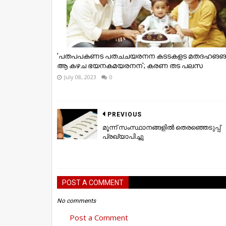
'പതപപകണട പതചചയരനന കടടകളട മതദഹങങ
ആ കഴച ഭയനകമയരനന'; കരണ തട പലസ
July 08, 2023
0
PREVIOUS
മൂന്ന് സംസ്ഥാനങ്ങളിൽ തെരഞ്ഞെടുപ്പ്
പ്രഖ്യാപിച്ചു
POST A COMMENT
No comments
Post a Comment