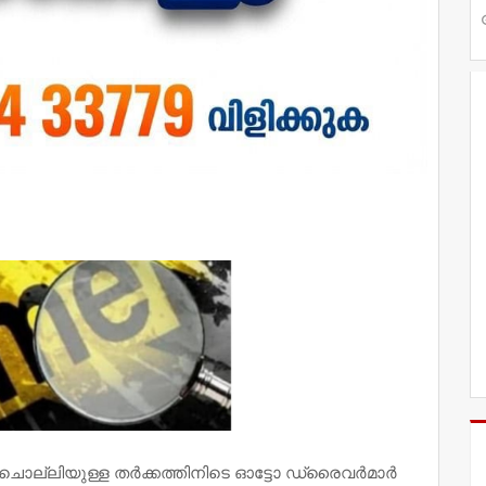
ിനെ ചൊല്ലിയുള്ള തർക്കത്തിനിടെ ഓട്ടോ ഡ്രൈവർമാർ