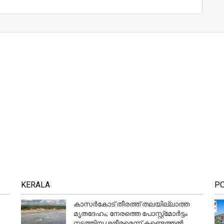
KERALA
P
കാസർകോട് തീരത്ത് തലയില്ലാത്ത
മൃതദേഹം; നേരത്തെ പോസ്റ്റ്‌മോർട്ടം
നടത്തിയ ശരീരമെന്ന് കണ്ടെത്തൽ