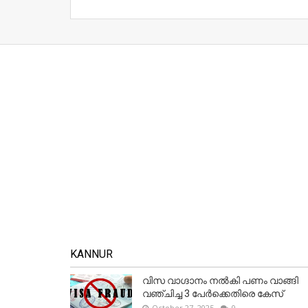
KANNUR
വിസ വാഗ്ദാനം നൽകി പണം വാങ്ങി
വഞ്ചിച്ച 3 പേർക്കെതിരെ കേസ്
October 27, 2025
0