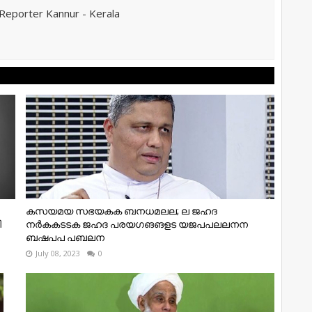
eporter Kannur - Kerala
കസയമയ സഭയകക ബനധമലല; ല ജഹദ
ി
നർകകടടക ജഹദ പരയഗങങളട യജപപലലനന
ബഷപപ പബലന
July 08, 2023
0