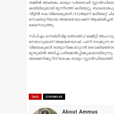
തമ്മിൽ അക്രമം. ഓട്ടോ ഡ്രൈവർ സ്റ്റാൻഡിലെ 
കയ്യിലുമായി മൂന്നിടത്ത് കടിയേറ്റു. ബാലരാ
വീട്ടിൽ കെ.വിജയകുമാർ (42)ആണ് കടിയേറ്റ് ച
സെക്രട്ടറിയായ അജയഘോഷണ് ആക്രമിച്ചത്.
കേസെടുത്തു.
സിപിഎം നെല്ലിവിള ബ്രാഞ്ച് കമ്മിറ്റി അംഗ
നേതാവുമാണ് അജയഘോഷ്. പണി നടക്കുന്ന 
വിജയകുമാർ ഓട്ടോറിക്ഷ മാറ്റാൻ വൈകിയതോട
മുതുകിൽ അടിച്ച് പരിക്കേൽപ്പിക്കുകയായിരുന്നു. പ
അരമണിക്കൂറിന് ശേഷം ഓട്ടോ സ്റ്റാൻഡിലെത്തി
TAGS:
EZHOMELIVE
About Ammus