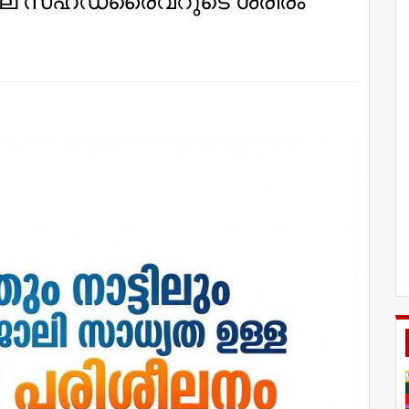
ിലെ സഹഡ്രൈവറുടെ ശരീരം