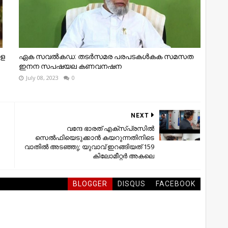
ള
ഏക സവൽകഡ: തടർസമര പരപടകൾകക സമസത
ഇനന സപഷയല കണവനഷന
July 08, 2023
0
NEXT
വന്ദേ ഭാരത് എക്സ്പ്രസിൽ
സെൽഫിയെടുക്കാൻ കയറുന്നതിനിടെ
വാതിൽ അടഞ്ഞു; യുവാവ് ഇറങ്ങിയത് 159
കിലോമീറ്റർ അകലെ
BLOGGER
DISQUS
FACEBOOK