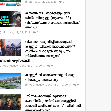
Monday, July 22, 2019
0
കനത്ത മഴ: നാളെയും ഈ
ജില്ലയിലുള്ള (ജൂലൈ 23)
വിദ്യാഭ്യാസ സ്ഥാപനങ്ങൾക്ക്
അവധി
Monday, July 22, 2019
0
വികസനക്കുതിപ്പിനൊരുങ്ങി
കണ്ണൂർ: വിമാനത്താവളത്തിന്
സമീപം ഹോട്ടൽ സമുച്ചയം
നിർമ്മിക്കാനൊരുങ്ങി
എം.എ.യൂസഫലി
Wednesday, December 12, 2018
0
കണ്ണൂർ വിമാനത്താവള ടിക്കറ്റ്
നിരക്കും, സമയവും
Wednesday, December 12, 2018
0
‘നിയമപരമായി മുന്നോട്ട്
പോകില്ല, സിനിമയ്ക്കുള്ളിൽ
പരാതി പരിഹരിക്കണം’; വിൻ സി
അലോഷ്യസ്