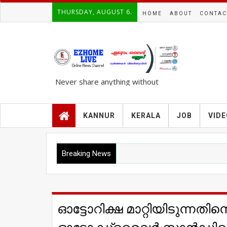
THURSDAY, AUGUST 6.
HOME
ABOUT
CONTAC
Never share anything without
knowing the complete TRUTH..!!!
KANNUR
KERALA
JOB
VID
Breaking News
ഓട്ടോറിക്ഷ മാറ്റിയിടുന്നത