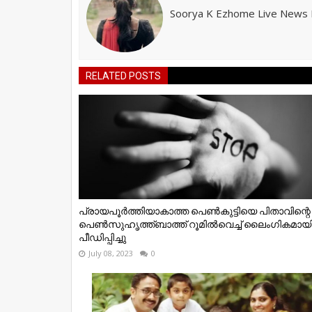
Soorya K Ezhome Live News R
RELATED POSTS
പ്രായപൂര്‍ത്തിയാകാത്ത പെണ്‍കുട്ടിയെ പിതാവിന്റെ
പെണ്‍സുഹൃത്ത്ബാത്ത് റൂമില്‍വെച്ച് ലൈംഗികമായ
പീഡിപ്പിച്ചു
July 08, 2023
0