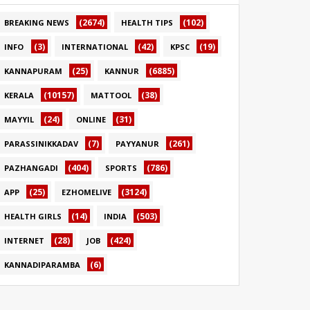
(2674)
(102)
BREAKING NEWS
HEALTH TIPS
(3)
(42)
(19)
INFO
INTERNATIONAL
KPSC
(25)
(6885)
KANNAPURAM
KANNUR
(10157)
(38)
KERALA
MATTOOL
(24)
(31)
MAYYIL
ONLINE
(7)
(261)
PARASSINIKKADAV
PAYYANUR
(404)
(786)
PAZHANGADI
SPORTS
(25)
(3124)
APP
EZHOMELIVE
(14)
(503)
HEALTH GIRLS
INDIA
(28)
(424)
INTERNET
JOB
(6)
KANNADIPARAMBA