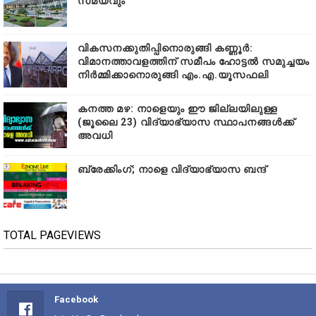
സമയവും
വികസനക്കുതിപ്പിനൊരുങ്ങി കണ്ണൂർ:
വിമാനത്താവളത്തിന് സമീപം ഹോട്ടൽ സമുച്ചയം
നിർമ്മിക്കാനൊരുങ്ങി എം.എ.യൂസഫലി
കനത്ത മഴ: നാളെയും ഈ ജില്ലയിലുള്ള
(ജൂലൈ 23) വിദ്യാഭ്യാസ സ്ഥാപനങ്ങൾക്ക്
അവധി
ബ്രേക്കിംഗ്; നാളെ വിദ്യാഭ്യാസ ബന്ദ്
TOTAL PAGEVIEWS
Facebook