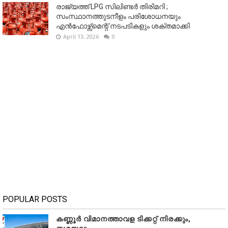
രാജ്യത്ത് LPG സിലിണ്ടർ തിരിമറി ;
സംസ്ഥാനത്തുടനീളം പരിശോധനയും
എൻഫോഴ്സ്മെന്റ് നടപടികളും ശക്തമാക്കി
April 13, 2026
0
POPULAR POSTS
കണ്ണൂർ വിമാനത്താവള ടിക്കറ്റ് നിരക്കും,