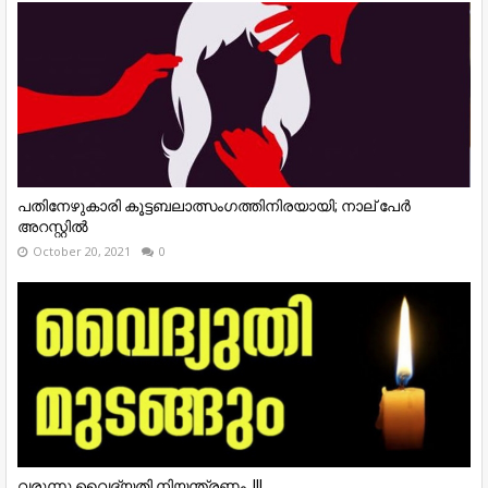
പതിനേഴുകാരി കൂട്ടബലാത്സംഗത്തിനിരയായി; നാല് പേർ
അറസ്റ്റിൽ
October 20, 2021
0
വരുന്നു വൈദ്യതി നിയന്ത്രണം..!!!