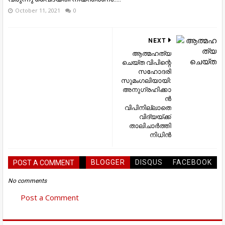
October 11, 2021
0
NEXT
ആത്മഹത്യ
ചെയ്ത വിപിന്റെ
സഹോദരി
സുമംഗലിയായി:
അനുഗ്രഹിക്കാ
ൻ
വിപിനില്ലാതെ
വിദ്യയ്ക്ക്
താലിചാർത്തി
നിധിൻ
BLOGGER
DISQUS
FACEBOOK
POST A COMMENT
No comments
Post a Comment