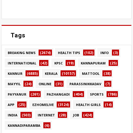
Tags
(2674)
(102)
(3)
BREAKING NEWS
HEALTH TIPS
INFO
(42)
(19)
(25)
INTERNATIONAL
KPSC
KANNAPURAM
(6885)
(10157)
(38)
KANNUR
KERALA
MATTOOL
(24)
(31)
(7)
MAYYIL
ONLINE
PARASSINIKKADAV
(261)
(404)
(786)
PAYYANUR
PAZHANGADI
SPORTS
(25)
(3124)
(14)
APP
EZHOMELIVE
HEALTH GIRLS
(503)
(28)
(424)
INDIA
INTERNET
JOB
(6)
KANNADIPARAMBA