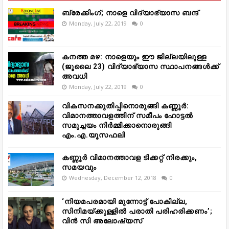
ബ്രേക്കിംഗ്; നാളെ വിദ്യാഭ്യാസ ബന്ദ്
Monday, July 22, 2019
0
കനത്ത മഴ: നാളെയും ഈ ജില്ലയിലുള്ള
(ജൂലൈ 23) വിദ്യാഭ്യാസ സ്ഥാപനങ്ങൾക്ക്
അവധി
Monday, July 22, 2019
0
വികസനക്കുതിപ്പിനൊരുങ്ങി കണ്ണൂർ:
വിമാനത്താവളത്തിന് സമീപം ഹോട്ടൽ
സമുച്ചയം നിർമ്മിക്കാനൊരുങ്ങി
എം.എ.യൂസഫലി
കണ്ണൂർ വിമാനത്താവള ടിക്കറ്റ് നിരക്കും,
സമയവും
Wednesday, December 12, 2018
0
‘നിയമപരമായി മുന്നോട്ട് പോകില്ല,
സിനിമയ്ക്കുള്ളിൽ പരാതി പരിഹരിക്കണം’;
വിൻ സി അലോഷ്യസ്