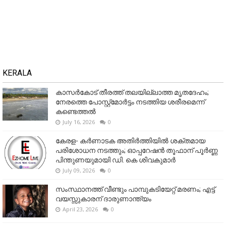
KERALA
കാസർകോട് തീരത്ത് തലയില്ലാത്ത മൃതദേഹം;
നേരത്തെ പോസ്റ്റ്‌മോർട്ടം നടത്തിയ ശരീരമെന്ന്
കണ്ടെത്തൽ
July 16, 2026
0
കേരള- കർണാടക അതിർത്തിയിൽ ശക്തമായ
പരിശോധന നടത്തും; ഓപ്പറേഷൻ തൂഫാന് പൂർണ്ണ
പിന്തുണയുമായി ഡി. കെ ശിവകുമാർ
July 09, 2026
0
സംസ്ഥാനത്ത് വീണ്ടും പാമ്പുകടിയേറ്റ് മരണം; എട്ട്
വയസ്സുകാരന് ദാരുണാന്ത്യം
April 23, 2026
0