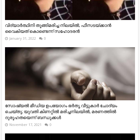
വിദ്യാർത്ഥിനി തൂങ്ങിമരിച്ച നിലയിൽ; ഫീസടയ്ക്കാൻ
വൈകിയത് കൊണ്ടെന്ന് സഹോദരൻ
January 31, 2022
0
സോഷ്യൽ മീഡിയ ഉപയോഗം ഭർതൃ വീട്ടുകാര്‍ ചോദ്യം
ചെയ്തു; യുവതി കിണറ്റില്‍ മരിച്ചനിലയില്‍, മരണത്തില്‍
ദുരൂഹതയെന്ന് ബന്ധുക്കള്‍
November 17, 2021
0