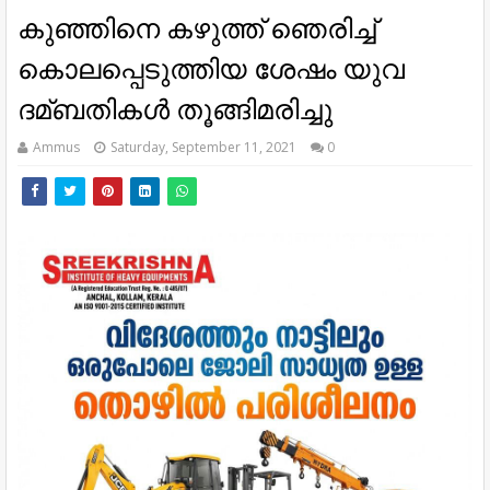
കുഞ്ഞിനെ കഴുത്ത് ഞെരിച്ച്‌
കൊലപ്പെടുത്തിയ ശേഷം യുവ
ദമ്ബതികള്‍ തൂങ്ങിമരിച്ചു
Ammus
Saturday, September 11, 2021
0