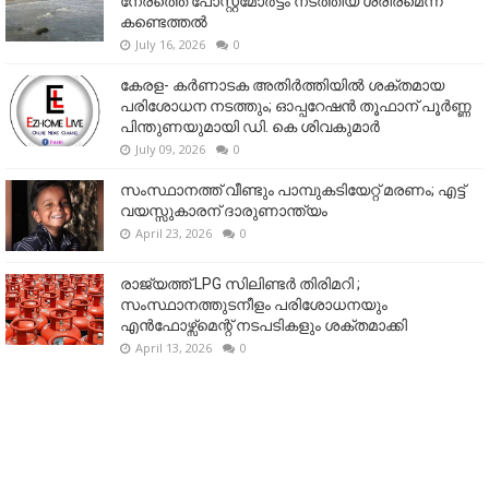
നേരത്തെ പോസ്റ്റ്‌മോർട്ടം നടത്തിയ ശരീരമെന്ന്
കണ്ടെത്തൽ
July 16, 2026
0
കേരള- കർണാടക അതിർത്തിയിൽ ശക്തമായ
പരിശോധന നടത്തും; ഓപ്പറേഷൻ തൂഫാന് പൂർണ്ണ
പിന്തുണയുമായി ഡി. കെ ശിവകുമാർ
July 09, 2026
0
സംസ്ഥാനത്ത് വീണ്ടും പാമ്പുകടിയേറ്റ് മരണം; എട്ട്
വയസ്സുകാരന് ദാരുണാന്ത്യം
April 23, 2026
0
രാജ്യത്ത് LPG സിലിണ്ടർ തിരിമറി ;
സംസ്ഥാനത്തുടനീളം പരിശോധനയും
എൻഫോഴ്സ്മെന്റ് നടപടികളും ശക്തമാക്കി
April 13, 2026
0