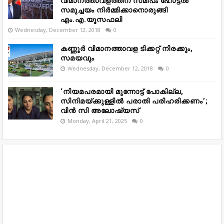
വിമാനത്താവളത്തിന് സമീപം ഹോട്ടൽ
സമുച്ചയം നിർമ്മിക്കാനൊരുങ്ങി
എം.എ.യൂസഫലി
Wednesday, December 12, 2018
0
കണ്ണൂർ വിമാനത്താവള ടിക്കറ്റ് നിരക്കും,
സമയവും
Wednesday, December 12, 2018
0
‘നിയമപരമായി മുന്നോട്ട് പോകില്ല,
സിനിമയ്ക്കുള്ളിൽ പരാതി പരിഹരിക്കണം’;
വിൻ സി അലോഷ്യസ്
Monday, April 21, 2025
0