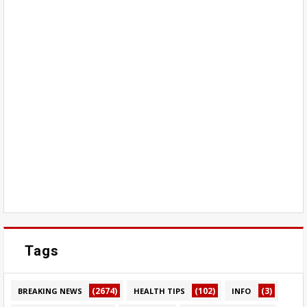
Tags
(2674)
(102)
(3)
BREAKING NEWS
HEALTH TIPS
INFO