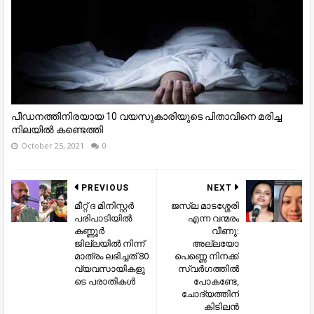
പീഡനത്തിനിരയായ 10 വയസുകാരിയുടെ പിതാവിനെ മരിച്ച
നിലയില്‍ കണ്ടെത്തി
October 25, 2021
0
PREVIOUS
NEXT
മീറ്റ് ദ മിനിസ്റ്റർ
ജസ്‌ല മാടശ്ശേരി
പരിപാടിയിൽ
എന്ന വന്മരം
കണ്ണൂർ
വീണു:
ജില്ലയിൽ നിന്ന്
അല്ലയോ
മാത്രം ലഭിച്ചത് 80
പെണ്ണെ നിനക്ക്
വ്യവസായികളു
സ്വർഗത്തിൽ
ടെ പരാതികൾ
പോകണ്ടേ,
ചോദ്യത്തിന്
കിടിലൻ