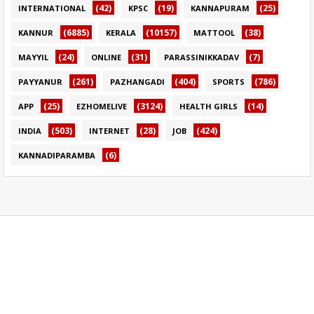
(42)
(19)
(25)
INTERNATIONAL
KPSC
KANNAPURAM
(6885)
(10157)
(38)
KANNUR
KERALA
MATTOOL
(24)
(31)
(7)
MAYYIL
ONLINE
PARASSINIKKADAV
(261)
(404)
(786)
PAYYANUR
PAZHANGADI
SPORTS
(25)
(3124)
(14)
APP
EZHOMELIVE
HEALTH GIRLS
(503)
(28)
(424)
INDIA
INTERNET
JOB
(6)
KANNADIPARAMBA