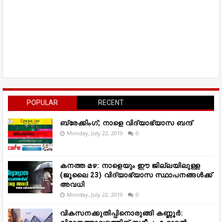
POPULAR
RECENT
ബ്രേക്കിംഗ്; നാളെ വിദ്യാഭ്യാസ ബന്ദ്
Monday, July 22, 2019
0
കനത്ത മഴ: നാളെയും ഈ ജില്ലയിലുള്ള
(ജൂലൈ 23) വിദ്യാഭ്യാസ സ്ഥാപനങ്ങൾക്ക്
അവധി
Monday, July 22, 2019
0
വികസനക്കുതിപ്പിനൊരുങ്ങി കണ്ണൂർ: