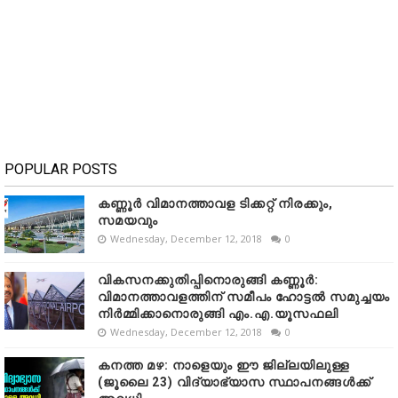
POPULAR POSTS
കണ്ണൂർ വിമാനത്താവള ടിക്കറ്റ് നിരക്കും,
സമയവും
Wednesday, December 12, 2018
0
വികസനക്കുതിപ്പിനൊരുങ്ങി കണ്ണൂർ:
വിമാനത്താവളത്തിന് സമീപം ഹോട്ടൽ സമുച്ചയം
നിർമ്മിക്കാനൊരുങ്ങി എം.എ.യൂസഫലി
Wednesday, December 12, 2018
0
കനത്ത മഴ: നാളെയും ഈ ജില്ലയിലുള്ള
(ജൂലൈ 23) വിദ്യാഭ്യാസ സ്ഥാപനങ്ങൾക്ക്