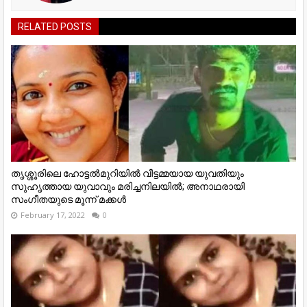
RELATED POSTS
തൃശ്ശൂരിലെ ഹോട്ടൽമുറിയിൽ വീട്ടമ്മയായ യുവതിയും
സുഹൃത്തായ യുവാവും മരിച്ചനിലയിൽ; അനാഥരായി
സംഗീതയുടെ മൂന്ന് മക്കൾ
February 17, 2022
0