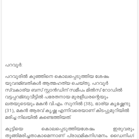
പറവൂര്‍:
പറവൂരിൽ കുഞ്ഞിനെ കൊലപ്പെടുത്തിയ ശേഷം
യുവദമ്ബതികള്‍ ആത്മഹത്യ ചെയ്തു. പറവൂര്‍
സ്വകാര്യ ബസ് സ്റ്റാന്‍ഡിന് സമീപം മില്‍സ് റോഡില്‍
വട്ടപ്പറമ്ബുവീട്ടില്‍ പരേതനായ മുരളീധരന്റെയും
ലതയുടെയും മകന്‍ വി.എം. സുനില്‍ (38), ഭാര്യ കൃഷ്ണേന്ദു
(31), മകന്‍ ആരവ് കൃഷ്ണ എന്നിവരെയാണ് കിടപ്പുമുറിയില്‍
മരിച്ച നിലയില്‍ കണ്ടെത്തിയത്.
കുട്ടിയെ കൊലപ്പെടുത്തിയശേഷം ഇരുവരും
തൂങ്ങിമരിച്ചതാകാമെന്നാണ് പ്രാഥമികനിഗമനം. ഡൈനിംഗ്