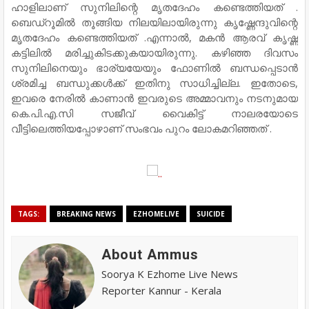
ഹാളിലാണ് സുനിലിന്റെ മൃതദേഹം കണ്ടെത്തിയത് .
ബെഡ്റൂമില്‍ തൂങ്ങിയ നിലയിലായിരുന്നു കൃഷ്ണേന്ദുവിന്റെ
മൃതദേഹം കണ്ടെത്തിയത് .എന്നാൽ, മകന്‍ ആരവ് കൃഷ്ണ
കട്ടിലില്‍ മരിച്ചുകിടക്കുകയായിരുന്നു. കഴിഞ്ഞ ദിവസം
സുനിലിനെയും ഭാര്യയേയും ഫോണില്‍ ബന്ധപ്പെടാന്‍
ശ്രമിച്ച ബന്ധുക്കള്‍ക്ക് ഇതിനു സാധിച്ചില്ല. ഇതോടെ,
ഇവരെ നേരില്‍ കാണാന്‍ ഇവരുടെ അമ്മാവനും നടനുമായ
കെ.പി.എ.സി സജീവ് വൈകിട്ട് നാലരയോടെ
വീട്ടിലെത്തിയപ്പോഴാണ് സംഭവം പുറം ലോകമറിഞ്ഞത് .
TAGS:
BREAKING NEWS
EZHOMELIVE
SUICIDE
About Ammus
Soorya K Ezhome Live News
Reporter Kannur - Kerala