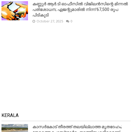
കണ്ണൂര്‍ ആര്‍.ടി ഓഫീസില്‍ വിജിലൻസിന്റെ മിന്നല്‍
പരിശോധന; ഏജന്റുമാരില്‍ നിന്ന് 67,500 രൂപ
പിടികൂടി
October 27, 2025
0
KERALA
കാസർകോട് തീരത്ത് തലയില്ലാത്ത മൃതദേഹം;