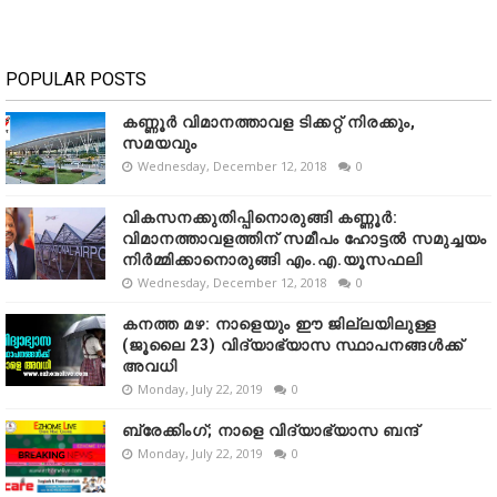
POPULAR POSTS
കണ്ണൂർ വിമാനത്താവള ടിക്കറ്റ് നിരക്കും,
സമയവും
Wednesday, December 12, 2018
0
വികസനക്കുതിപ്പിനൊരുങ്ങി കണ്ണൂർ:
വിമാനത്താവളത്തിന് സമീപം ഹോട്ടൽ സമുച്ചയം
നിർമ്മിക്കാനൊരുങ്ങി എം.എ.യൂസഫലി
Wednesday, December 12, 2018
0
കനത്ത മഴ: നാളെയും ഈ ജില്ലയിലുള്ള
(ജൂലൈ 23) വിദ്യാഭ്യാസ സ്ഥാപനങ്ങൾക്ക്
അവധി
Monday, July 22, 2019
0
ബ്രേക്കിംഗ്; നാളെ വിദ്യാഭ്യാസ ബന്ദ്
Monday, July 22, 2019
0