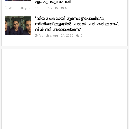
എം.എ.യൂസഫലി
Wednesday, December 12, 2018
0
‘നിയമപരമായി മുന്നോട്ട് പോകില്ല,
സിനിമയ്ക്കുള്ളിൽ പരാതി പരിഹരിക്കണം’;
വിൻ സി അലോഷ്യസ്
Monday, April 21, 2025
0