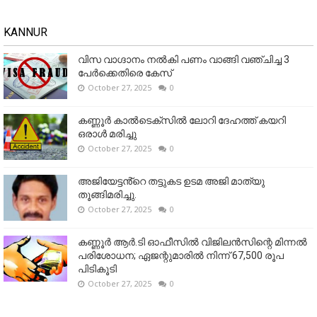
KANNUR
വിസ വാഗ്ദാനം നൽകി പണം വാങ്ങി വഞ്ചിച്ച 3
പേർക്കെതിരെ കേസ്
October 27, 2025
0
കണ്ണൂര്‍ കാല്‍ടെക്‌സില്‍ ലോറി ദേഹത്ത് കയറി
ഒരാള്‍ മരിച്ചു
October 27, 2025
0
അജിയേട്ടൻ്റെ തട്ടുകട ഉടമ അജി മാത്യു
തൂങ്ങിമരിച്ചു.
October 27, 2025
0
കണ്ണൂര്‍ ആര്‍.ടി ഓഫീസില്‍ വിജിലൻസിന്റെ മിന്നല്‍
പരിശോധന; ഏജന്റുമാരില്‍ നിന്ന് 67,500 രൂപ
പിടികൂടി
October 27, 2025
0