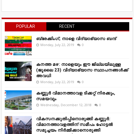
POPULAR
RECENT
ബ്രേക്കിംഗ്; നാളെ വിദ്യാഭ്യാസ ബന്ദ്
Monday, July 22, 2019
0
കനത്ത മഴ: നാളെയും ഈ ജില്ലയിലുള്ള
(ജൂലൈ 23) വിദ്യാഭ്യാസ സ്ഥാപനങ്ങൾക്ക്
അവധി
Monday, July 22, 2019
0
കണ്ണൂർ വിമാനത്താവള ടിക്കറ്റ് നിരക്കും,
സമയവും
Wednesday, December 12, 2018
0
വികസനക്കുതിപ്പിനൊരുങ്ങി കണ്ണൂർ:
വിമാനത്താവളത്തിന് സമീപം ഹോട്ടൽ
സമുച്ചയം നിർമ്മിക്കാനൊരുങ്ങി