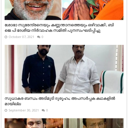
ശോഭാ സുരേന്ദ്രനെയും കണ്ണന്താനത്തെയും ഒഴിവാക്കി ; ബി
ജെ പി ദേശീയ നിര്‍വാഹക സമിതി പുനസംഘടിപ്പിച്ചു
October 07, 2021
0
സുധാകര ബന്ധം അടിമുടി ദുരൂഹം; അപസർപ്പക കഥകളിൽ
മായില്ല
September 30, 2021
0