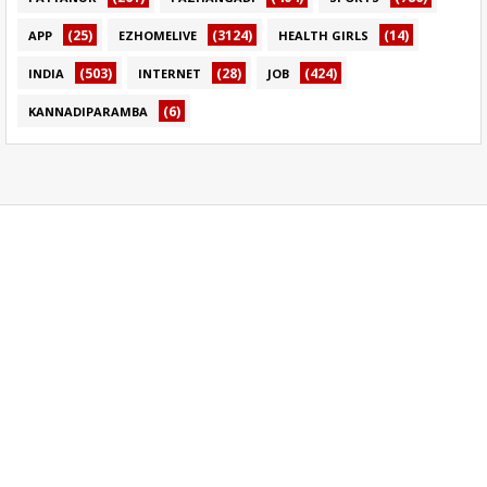
(25)
(3124)
(14)
APP
EZHOMELIVE
HEALTH GIRLS
(503)
(28)
(424)
INDIA
INTERNET
JOB
(6)
KANNADIPARAMBA