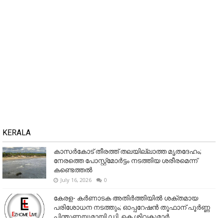
KERALA
കാസർകോട് തീരത്ത് തലയില്ലാത്ത മൃതദേഹം;
നേരത്തെ പോസ്റ്റ്‌മോർട്ടം നടത്തിയ ശരീരമെന്ന്
കണ്ടെത്തൽ
July 16, 2026
0
കേരള- കർണാടക അതിർത്തിയിൽ ശക്തമായ
പരിശോധന നടത്തും; ഓപ്പറേഷൻ തൂഫാന് പൂർണ്ണ
പിന്തുണയുമായി ഡി. കെ ശിവകുമാർ