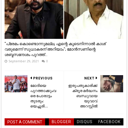
"പ്രേമം കൊണ്ടൊന്നുമല്ല, എന്റെ കൂടെനിന്നാല്‍ കാശ്
വരുമെന്ന് സുധാകരന് അറിയാം"; മോന്‍സണിന്റെ
ശബ്ദസന്ദേശം പുറത്ത്...
September 29, 2021
0
PREVIOUS
NEXT
മോദിയെ
ഇരുപതുകാരിക്ക്
പുറത്താക്കുംവ
ക്രൂര മർദ്ധനം
രെ പോരാട്ടം
ബന്ധുവായ
തുടരും:
യുവാവ്
യെച്ചൂരി....
അറസ്റ്റിൽ
BLOGGER
DISQUS
FACEBOOK
POST A COMMENT