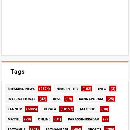
Tags
(2674)
(102)
(3)
BREAKING NEWS
HEALTH TIPS
INFO
(42)
(19)
(25)
INTERNATIONAL
KPSC
KANNAPURAM
(6885)
(10157)
(38)
KANNUR
KERALA
MATTOOL
(24)
(31)
(7)
MAYYIL
ONLINE
PARASSINIKKADAV
(261)
(404)
(786)
PAYYANUR
PAZHANGADI
SPORTS