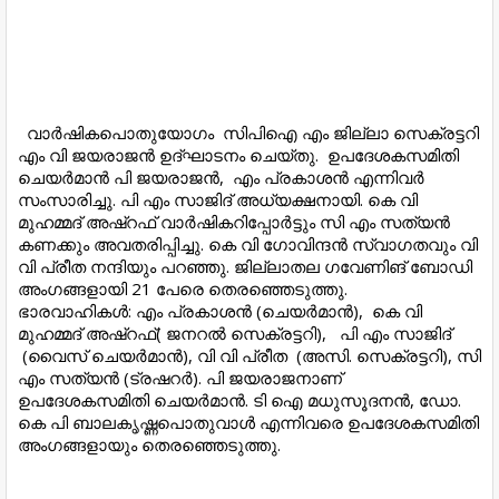
വാർഷികപൊതുയോഗം സിപിഐ എം ജില്ലാ സെക്രട്ടറി
എം വി ജയരാജൻ ഉദ്ഘാടനം ചെയ്തു. ഉപദേശകസമിതി
ചെയർമാൻ പി ജയരാജൻ, എം പ്രകാശൻ എന്നിവർ
സംസാരിച്ചു. പി എം സാജിദ് അധ്യക്ഷനായി. കെ വി
മുഹമ്മദ് അഷ്റഫ് വാർഷികറിപ്പോർട്ടും സി എം സത്യൻ
കണക്കും അവതരിപ്പിച്ചു. കെ വി ഗോവിന്ദൻ സ്വാഗതവും വി
വി പ്രീത നന്ദിയും പറഞ്ഞു. ജില്ലാതല ഗവേണിങ് ബോഡി
അംഗങ്ങളായി 21 പേരെ തെരഞ്ഞെടുത്തു.
ഭാരവാഹികൾ: എം പ്രകാശൻ (ചെയർമാൻ), കെ വി
മുഹമ്മദ് അഷ്റഫ്‌( ജനറൽ സെക്രട്ടറി), പി എം സാജിദ്‌
(വൈസ് ചെയർമാൻ), വി വി പ്രീത (അസി. സെക്രട്ടറി), സി
എം സത്യൻ (ട്രഷറർ). പി ജയരാജനാണ്‌
ഉപദേശകസമിതി ചെയർമാൻ. ടി ഐ മധുസൂദനൻ, ഡോ.
കെ പി ബാലകൃഷ്ണപൊതുവാൾ എന്നിവരെ ഉപദേശകസമിതി
അംഗങ്ങളായും തെരഞ്ഞെടുത്തു.