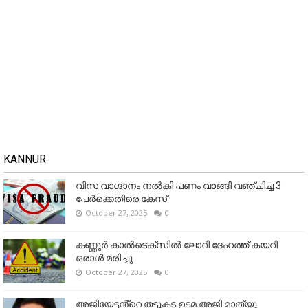
KANNUR
വിസ വാഗ്ദാനം നൽകി പണം വാങ്ങി വഞ്ചിച്ച 3
പേർക്കെതിരെ കേസ്
October 27, 2025
0
കണ്ണൂര്‍ കാല്‍ടെക്‌സില്‍ ലോറി ദേഹത്ത് കയറി
ഒരാള്‍ മരിച്ചു
October 27, 2025
0
അജിയേട്ടൻ്റെ തട്ടുകട ഉടമ അജി മാത്യു