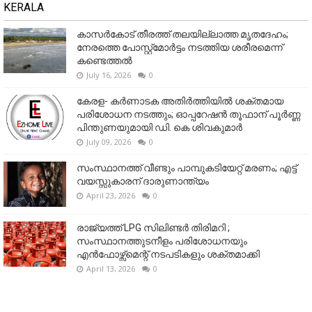
KERALA
കാസർകോട് തീരത്ത് തലയില്ലാത്ത മൃതദേഹം;
നേരത്തെ പോസ്റ്റ്‌മോർട്ടം നടത്തിയ ശരീരമെന്ന്
കണ്ടെത്തൽ
July 16, 2026
0
കേരള- കർണാടക അതിർത്തിയിൽ ശക്തമായ
പരിശോധന നടത്തും; ഓപ്പറേഷൻ തൂഫാന് പൂർണ്ണ
പിന്തുണയുമായി ഡി. കെ ശിവകുമാർ
July 09, 2026
0
സംസ്ഥാനത്ത് വീണ്ടും പാമ്പുകടിയേറ്റ് മരണം; എട്ട്
വയസ്സുകാരന് ദാരുണാന്ത്യം
April 23, 2026
0
രാജ്യത്ത് LPG സിലിണ്ടർ തിരിമറി ;
സംസ്ഥാനത്തുടനീളം പരിശോധനയും
എൻഫോഴ്സ്മെന്റ് നടപടികളും ശക്തമാക്കി
April 13, 2026
0