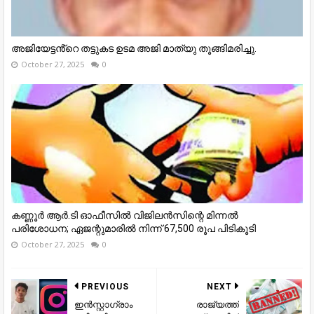
അജിയേട്ടൻ്റെ തട്ടുകട ഉടമ അജി മാത്യു തൂങ്ങിമരിച്ചു.
October 27, 2025
0
കണ്ണൂര്‍ ആര്‍.ടി ഓഫീസില്‍ വിജിലൻസിന്റെ മിന്നല്‍
പരിശോധന; ഏജന്റുമാരില്‍ നിന്ന് 67,500 രൂപ പിടികൂടി
October 27, 2025
0
PREVIOUS
NEXT
ഇൻസ്റ്റാഗ്രാം
രാജ്യത്ത്‌