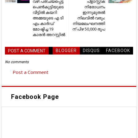
വഴി പരിചയപ്പെട്ട
പ്ളാസ്റ്റിക്‌
പെൺകുട്ടിയുടെ
നിരോധനം
വീട്ടിൽ കയറി
ഇന്നുമുതല്‍
അമ്മയുടെ എ ടി
നിലവില്‍ വരും:
എം കാർഡ്
നിയമലംഘനത്തി
മോഷ്ടിച്ച 19
ന് പിഴ 50,000 രൂപ
കാരൻ അറസ്റ്റിൽ
BLOGGER
DISQUS
FACEBOOK
POST A COMMENT
No comments
Post a Comment
Facebook Page