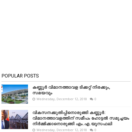
POPULAR POSTS
കണ്ണൂർ വിമാനത്താവള ടിക്കറ്റ് നിരക്കും,
സമയവും
Wednesday, December 12, 2018
0
വികസനക്കുതിപ്പിനൊരുങ്ങി കണ്ണൂർ:
വിമാനത്താവളത്തിന് സമീപം ഹോട്ടൽ സമുച്ചയം
നിർമ്മിക്കാനൊരുങ്ങി എം.എ.യൂസഫലി
Wednesday, December 12, 2018
0