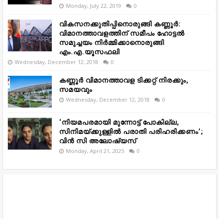
Monday, July 22, 2019
0
വികസനക്കുതിപ്പിനൊരുങ്ങി കണ്ണൂർ:
വിമാനത്താവളത്തിന് സമീപം ഹോട്ടൽ
സമുച്ചയം നിർമ്മിക്കാനൊരുങ്ങി
എം.എ.യൂസഫലി
Wednesday, December 12, 2018
0
കണ്ണൂർ വിമാനത്താവള ടിക്കറ്റ് നിരക്കും,
സമയവും
Wednesday, December 12, 2018
0
‘നിയമപരമായി മുന്നോട്ട് പോകില്ല,
സിനിമയ്ക്കുള്ളിൽ പരാതി പരിഹരിക്കണം’;
വിൻ സി അലോഷ്യസ്
Monday, April 21, 2025
0