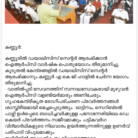
കണ്ണൂർ:
കണ്ണൂരിൽ ഡയാലിസിസ് സെന്റർ ആരംഭിക്കാൻ
ഐആർപിസി വാർഷിക പൊതുയോഗം തീരുമാനിച്ചു.
കൂടുതൽ കേന്ദ്രങ്ങളിൽ ഡയാലിസിസ് സെന്റർ
ആരംഭിക്കാനും കണ്ണൂർ എ കെ ജി ഹാളിൽ ചേർന്ന യോഗം
തീരുമാനിച്ചു.
വാതിൽപ്പടി സേവനത്തിന്‌ സന്നദ്ധസേവകരായി മുഴുവൻ
ഐആർപിസി വളണ്ടിയർമാരും അണിചേരും.
ഗൃഹകേന്ദ്രീകൃത രോഗീപരിചരണ പ്രവർത്തനങ്ങൾ
ശാസ്ത്രീയമായി മെച്ചപ്പെടുത്തും. ഓട്ടിസം, സെറിബ്രൽ
പാഴ്സി ഉൾപ്പെടെ ബാധിച്ചവർക്കുള്ള പനോന്നേരിയിലെ ഡെ
കെയർ പ്രവർത്തനം സജീവമാക്കും. പട്ടികവർഗ
വിദ്യാർഥികളുടെ നിലവാരം ഉയർത്തുന്നതിനുള്ള ഉണർവ്
പരിപാടി വിപുലമാക്കും.