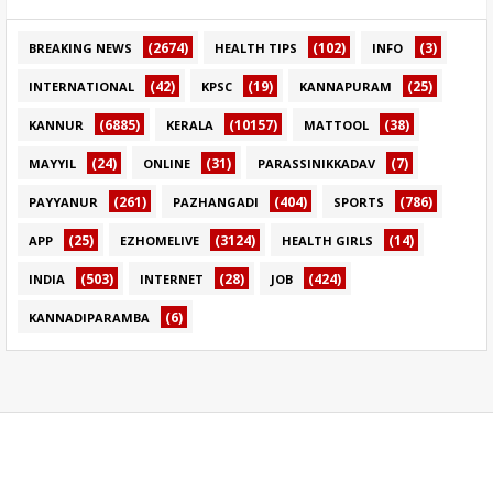
(2674)
(102)
(3)
BREAKING NEWS
HEALTH TIPS
INFO
(42)
(19)
(25)
INTERNATIONAL
KPSC
KANNAPURAM
(6885)
(10157)
(38)
KANNUR
KERALA
MATTOOL
(24)
(31)
(7)
MAYYIL
ONLINE
PARASSINIKKADAV
(261)
(404)
(786)
PAYYANUR
PAZHANGADI
SPORTS
(25)
(3124)
(14)
APP
EZHOMELIVE
HEALTH GIRLS
(503)
(28)
(424)
INDIA
INTERNET
JOB
(6)
KANNADIPARAMBA