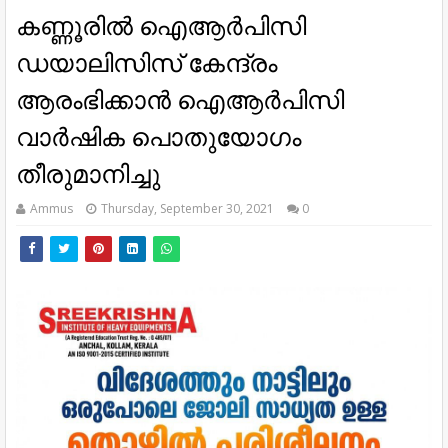
കണ്ണൂരിൽ ഐആർപിസി
ഡയാലിസിസ് കേന്ദ്രം
ആരംഭിക്കാൻ ഐആർപിസി
വാർഷിക പൊതുയോഗം
തീരുമാനിച്ചു
Ammus
Thursday, September 30, 2021
0