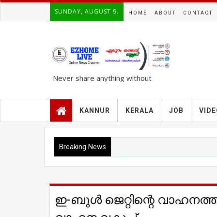
SUNDAY, AUGUST 9.
HOME
ABOUT
CONTACT
Never share anything without
knowing the complete TRUTH..!!!
KANNUR
KERALA
JOB
VID
Breaking News
ഇ-ബുള്‍ ജെറ്റിന്റെ വാഹനത്തിന്