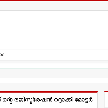
EOS
റെ രജിസ്ട്രേഷന്‍ റദ്ദാക്കി മോട്ടര്‍