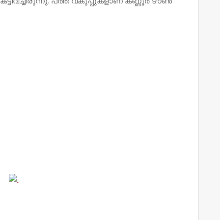
്ടിവച്ചിരുന്നു. പത്ത് വകുപ്പുകളാണ് കണ്ണൂര്‍ ടൗണ്‍