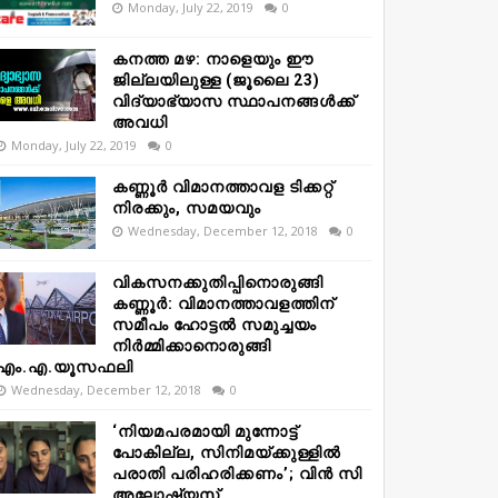
Monday, July 22, 2019
0
കനത്ത മഴ: നാളെയും ഈ
ജില്ലയിലുള്ള (ജൂലൈ 23)
വിദ്യാഭ്യാസ സ്ഥാപനങ്ങൾക്ക്
അവധി
Monday, July 22, 2019
0
കണ്ണൂർ വിമാനത്താവള ടിക്കറ്റ്
നിരക്കും, സമയവും
Wednesday, December 12, 2018
0
വികസനക്കുതിപ്പിനൊരുങ്ങി
കണ്ണൂർ: വിമാനത്താവളത്തിന്
സമീപം ഹോട്ടൽ സമുച്ചയം
നിർമ്മിക്കാനൊരുങ്ങി
എം.എ.യൂസഫലി
Wednesday, December 12, 2018
0
‘നിയമപരമായി മുന്നോട്ട്
പോകില്ല, സിനിമയ്ക്കുള്ളിൽ
പരാതി പരിഹരിക്കണം’; വിൻ സി
അലോഷ്യസ്