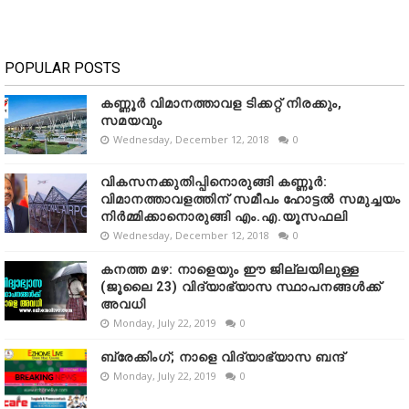
POPULAR POSTS
കണ്ണൂർ വിമാനത്താവള ടിക്കറ്റ് നിരക്കും,
സമയവും
Wednesday, December 12, 2018
0
വികസനക്കുതിപ്പിനൊരുങ്ങി കണ്ണൂർ:
വിമാനത്താവളത്തിന് സമീപം ഹോട്ടൽ സമുച്ചയം
നിർമ്മിക്കാനൊരുങ്ങി എം.എ.യൂസഫലി
Wednesday, December 12, 2018
0
കനത്ത മഴ: നാളെയും ഈ ജില്ലയിലുള്ള
(ജൂലൈ 23) വിദ്യാഭ്യാസ സ്ഥാപനങ്ങൾക്ക്
അവധി
Monday, July 22, 2019
0
ബ്രേക്കിംഗ്; നാളെ വിദ്യാഭ്യാസ ബന്ദ്
Monday, July 22, 2019
0