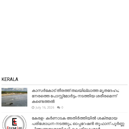
KERALA
കാസർകോട് തീരത്ത് തലയില്ലാത്ത മൃതദേഹം;
നേരത്തെ പോസ്റ്റ്‌മോർട്ടം നടത്തിയ ശരീരമെന്ന്
കണ്ടെത്തൽ
July 16, 2026
0
കേരള- കർണാടക അതിർത്തിയിൽ ശക്തമായ
പരിശോധന നടത്തും; ഓപ്പറേഷൻ തൂഫാന് പൂർണ്ണ