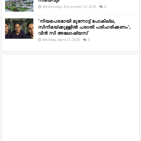
സമയവും
Wednesday, December 12, 2018
0
‘നിയമപരമായി മുന്നോട്ട് പോകില്ല,
സിനിമയ്ക്കുള്ളിൽ പരാതി പരിഹരിക്കണം’;
വിൻ സി അലോഷ്യസ്
Monday, April 21, 2025
0