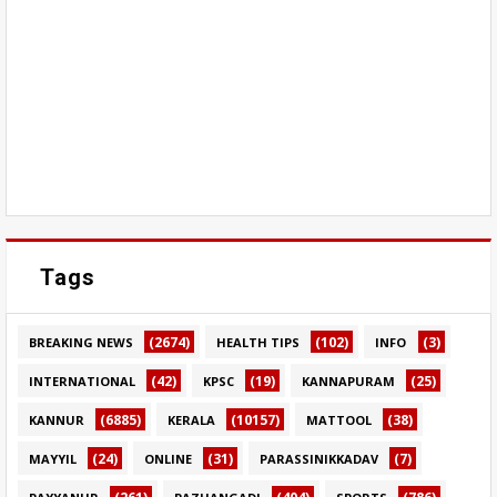
Tags
(2674)
(102)
(3)
BREAKING NEWS
HEALTH TIPS
INFO
(42)
(19)
(25)
INTERNATIONAL
KPSC
KANNAPURAM
(6885)
(10157)
(38)
KANNUR
KERALA
MATTOOL
(24)
(31)
(7)
MAYYIL
ONLINE
PARASSINIKKADAV