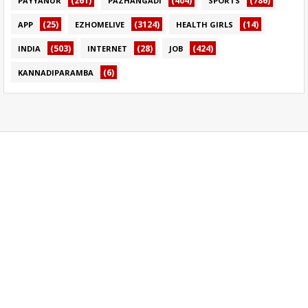
(261)
(404)
(786)
PAYYANUR
PAZHANGADI
SPORTS
(25)
(3124)
(14)
APP
EZHOMELIVE
HEALTH GIRLS
(503)
(28)
(424)
INDIA
INTERNET
JOB
(6)
KANNADIPARAMBA