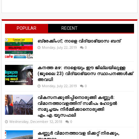
POPULAR
RECENT
ബ്രേക്കിംഗ്; നാളെ വിദ്യാഭ്യാസ ബന്ദ്
Monday, July 22, 2019
0
കനത്ത മഴ: നാളെയും ഈ ജില്ലയിലുള്ള
(ജൂലൈ 23) വിദ്യാഭ്യാസ സ്ഥാപനങ്ങൾക്ക്
അവധി
Monday, July 22, 2019
0
വികസനക്കുതിപ്പിനൊരുങ്ങി കണ്ണൂർ:
വിമാനത്താവളത്തിന് സമീപം ഹോട്ടൽ
സമുച്ചയം നിർമ്മിക്കാനൊരുങ്ങി
എം.എ.യൂസഫലി
Wednesday, December 12, 2018
0
കണ്ണൂർ വിമാനത്താവള ടിക്കറ്റ് നിരക്കും,