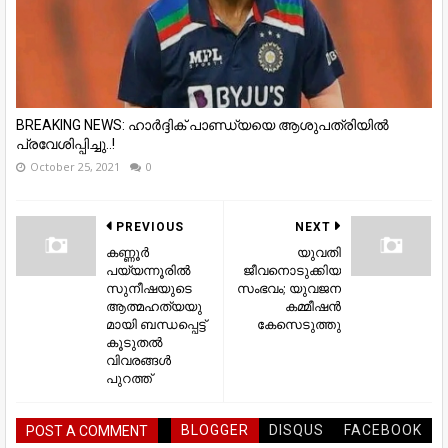
BREAKING NEWS: ഹാർദ്ദിക് പാണ്ഡ്യയെ ആശുപത്രിയിൽ
പ്രവേശിപ്പിച്ചു..!
October 25, 2021
0
PREVIOUS
NEXT
കണ്ണൂര്‍
യുവതി
പയ്യന്നൂരില്‍
ജീവനൊടുക്കിയ
സുനീഷയുടെ
സംഭവം; യുവജന
ആത്മഹത്യയു
കമ്മീഷന്‍
മായി ബന്ധപ്പെട്ട്
കേസെടുത്തു
കൂടുതല്‍
വിവരങ്ങള്‍
പുറത്ത്
BLOGGER
DISQUS
FACEBOOK
POST A COMMENT