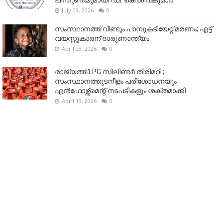
പിന്തുണയുമായി ഡി. കെ ശിവകുമാർ
July 09, 2026
0
സംസ്ഥാനത്ത് വീണ്ടും പാമ്പുകടിയേറ്റ് മരണം; എട്ട്
വയസ്സുകാരന് ദാരുണാന്ത്യം
April 23, 2026
0
രാജ്യത്ത് LPG സിലിണ്ടർ തിരിമറി ;
സംസ്ഥാനത്തുടനീളം പരിശോധനയും
എൻഫോഴ്സ്മെന്റ് നടപടികളും ശക്തമാക്കി
April 13, 2026
0