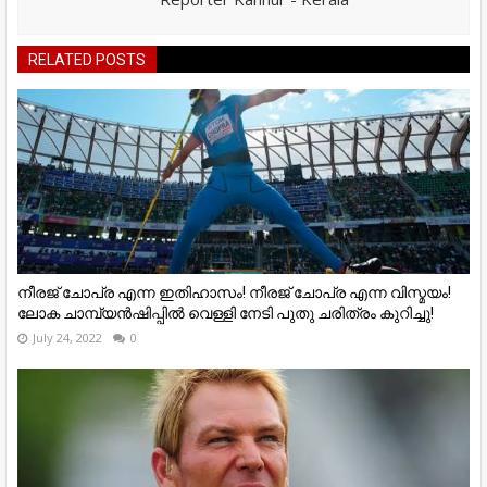
RELATED POSTS
നീരജ് ചോപ്ര എന്ന ഇതിഹാസം! നീരജ് ചോപ്ര എന്ന വിസ്മയം!
ലോക ചാമ്പ്യൻഷിപ്പിൽ വെള്ളി നേടി പുതു ചരിത്രം കുറിച്ചു!
July 24, 2022
0