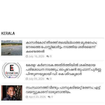
KERALA
കാസർകോട് തീരത്ത് തലയില്ലാത്ത മൃതദേഹം;
നേരത്തെ പോസ്റ്റ്‌മോർട്ടം നടത്തിയ ശരീരമെന്ന്
കണ്ടെത്തൽ
July 16, 2026
0
കേരള- കർണാടക അതിർത്തിയിൽ ശക്തമായ
പരിശോധന നടത്തും; ഓപ്പറേഷൻ തൂഫാന് പൂർണ്ണ
പിന്തുണയുമായി ഡി. കെ ശിവകുമാർ
July 09, 2026
0
സംസ്ഥാനത്ത് വീണ്ടും പാമ്പുകടിയേറ്റ് മരണം; എട്ട്
വയസ്സുകാരന് ദാരുണാന്ത്യം
April 23, 2026
0