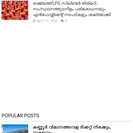
രാജ്യത്ത് LPG സിലിണ്ടർ തിരിമറി ;
സംസ്ഥാനത്തുടനീളം പരിശോധനയും
എൻഫോഴ്സ്മെന്റ് നടപടികളും ശക്തമാക്കി
April 13, 2026
0
POPULAR POSTS
കണ്ണൂർ വിമാനത്താവള ടിക്കറ്റ് നിരക്കും,
സമയവും