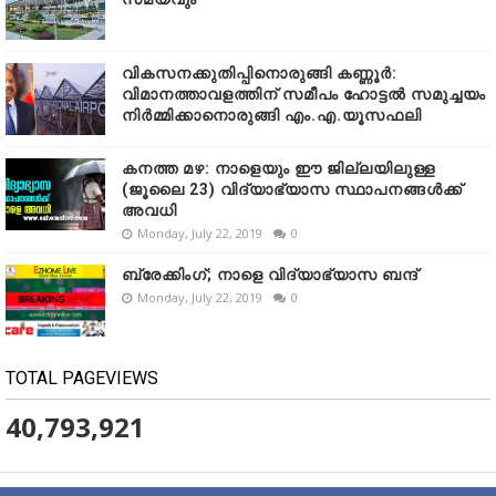
വികസനക്കുതിപ്പിനൊരുങ്ങി കണ്ണൂർ:
വിമാനത്താവളത്തിന് സമീപം ഹോട്ടൽ സമുച്ചയം
നിർമ്മിക്കാനൊരുങ്ങി എം.എ.യൂസഫലി
കനത്ത മഴ: നാളെയും ഈ ജില്ലയിലുള്ള
(ജൂലൈ 23) വിദ്യാഭ്യാസ സ്ഥാപനങ്ങൾക്ക്
അവധി
Monday, July 22, 2019
0
ബ്രേക്കിംഗ്; നാളെ വിദ്യാഭ്യാസ ബന്ദ്
Monday, July 22, 2019
0
TOTAL PAGEVIEWS
40,793,921