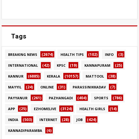
Tags
(2674)
(102)
(3)
BREAKING NEWS
HEALTH TIPS
INFO
(42)
(19)
(25)
INTERNATIONAL
KPSC
KANNAPURAM
(6885)
(10157)
(38)
KANNUR
KERALA
MATTOOL
(24)
(31)
(7)
MAYYIL
ONLINE
PARASSINIKKADAV
(261)
(404)
(786)
PAYYANUR
PAZHANGADI
SPORTS
(25)
(3124)
(14)
APP
EZHOMELIVE
HEALTH GIRLS
(503)
(28)
(424)
INDIA
INTERNET
JOB
(6)
KANNADIPARAMBA