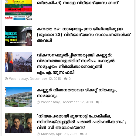
ബ്രേക്കിംഗ്; നാളെ വിദ്യാഭ്യാസ ബന്ദ്
കനത്ത മഴ: നാളെയും ഈ ജില്ലയിലുള്ള
(ജൂലൈ 23) വിദ്യാഭ്യാസ സ്ഥാപനങ്ങൾക്ക്
അവധി
വികസനക്കുതിപ്പിനൊരുങ്ങി കണ്ണൂർ:
വിമാനത്താവളത്തിന് സമീപം ഹോട്ടൽ
സമുച്ചയം നിർമ്മിക്കാനൊരുങ്ങി
എം.എ.യൂസഫലി
Wednesday, December 12, 2018
0
കണ്ണൂർ വിമാനത്താവള ടിക്കറ്റ് നിരക്കും,
സമയവും
Wednesday, December 12, 2018
0
‘നിയമപരമായി മുന്നോട്ട് പോകില്ല,
സിനിമയ്ക്കുള്ളിൽ പരാതി പരിഹരിക്കണം’;
വിൻ സി അലോഷ്യസ്
Monday, April 21, 2025
0