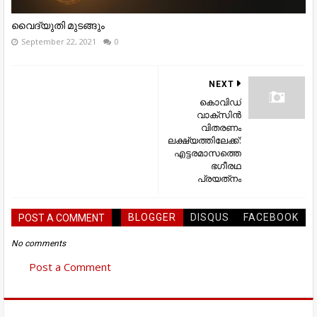
വൈദ്യുതി മുടങ്ങും
September 22, 2021
0
NEXT
കൊവിഡ്
വാക്‌സിന്‍
വിതരണം
ലക്ഷ്യത്തിലേക്ക്:
എട്ടരമാസത്തെ
ഭഗീരഥ
പ്രയത്‌നം
BLOGGER
DISQUS
FACEBOOK
POST A COMMENT
No comments
Post a Comment