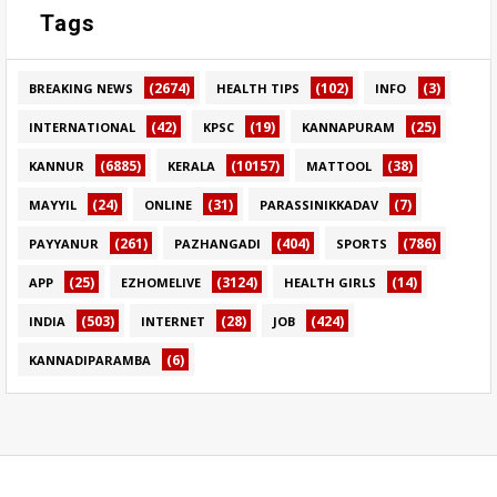
Tags
(2674)
(102)
(3)
BREAKING NEWS
HEALTH TIPS
INFO
(42)
(19)
(25)
INTERNATIONAL
KPSC
KANNAPURAM
(6885)
(10157)
(38)
KANNUR
KERALA
MATTOOL
(24)
(31)
(7)
MAYYIL
ONLINE
PARASSINIKKADAV
(261)
(404)
(786)
PAYYANUR
PAZHANGADI
SPORTS
(25)
(3124)
(14)
APP
EZHOMELIVE
HEALTH GIRLS
(503)
(28)
(424)
INDIA
INTERNET
JOB
(6)
KANNADIPARAMBA