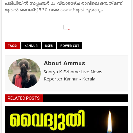
പരിധിയില്‍ സപ്തംബര്‍ 23 വ്യാഴാഴ്ച രാവിലെ ഒമ്പത് മണി
മുതല്‍ വൈകിട്ട് 5.30 വരെ വൈദ്യുതി മുടങ്ങും.
TAGS:
KANNUR
KSEB
POWER CUT
About Ammus
Soorya K Ezhome Live News
Reporter Kannur - Kerala
RELATED POSTS