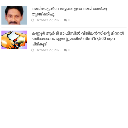
അജിയേട്ടൻ്റെ തട്ടുകട ഉടമ അജി മാത്യു
തൂങ്ങിമരിച്ചു.
October 27, 2025
0
കണ്ണൂര്‍ ആര്‍.ടി ഓഫീസില്‍ വിജിലൻസിന്റെ മിന്നല്‍
പരിശോധന; ഏജന്റുമാരില്‍ നിന്ന് 67,500 രൂപ
പിടികൂടി
October 27, 2025
0