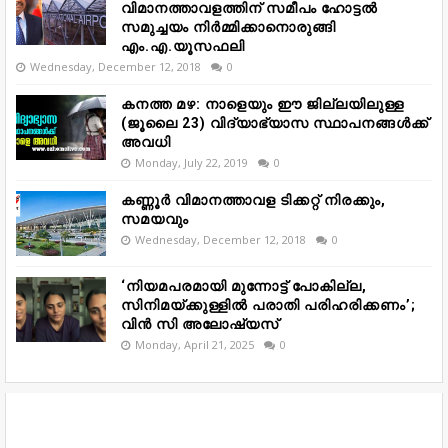
വിമാനത്താവളത്തിന് സമീപം ഹോട്ടൽ
സമുച്ചയം നിർമ്മിക്കാനൊരുങ്ങി
എം.എ.യൂസഫലി
Wednesday, December 12, 2018
0
കനത്ത മഴ: നാളെയും ഈ ജില്ലയിലുള്ള
(ജൂലൈ 23) വിദ്യാഭ്യാസ സ്ഥാപനങ്ങൾക്ക്
അവധി
Monday, July 22, 2019
0
കണ്ണൂർ വിമാനത്താവള ടിക്കറ്റ് നിരക്കും,
സമയവും
Wednesday, December 12, 2018
0
‘നിയമപരമായി മുന്നോട്ട് പോകില്ല,
സിനിമയ്ക്കുള്ളിൽ പരാതി പരിഹരിക്കണം’;
വിൻ സി അലോഷ്യസ്
Monday, April 21, 2025
0