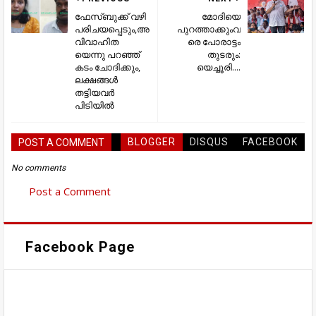
ഫേസ്ബുക്ക് വഴി
മോദിയെ
പരിചയപ്പെടും,അ
പുറത്താക്കുംവ
വിവാഹിത
രെ പോരാട്ടം
യെന്നു പറഞ്ഞ്
തുടരും:
കടം ചോദിക്കും,
യെച്ചൂരി....
ലക്ഷങ്ങൾ
തട്ടിയവർ
പിടിയിൽ
BLOGGER
DISQUS
FACEBOOK
POST A COMMENT
No comments
Post a Comment
Facebook Page