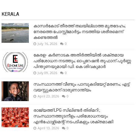
KERALA
കാസർകോട് തീരത്ത് തലയില്ലാത്ത മൃതദേഹം;
നേരത്തെ പോസ്റ്റ്‌മോർട്ടം നടത്തിയ ശരീരമെന്ന്
കണ്ടെത്തൽ
July 16, 2026
0
കേരള- കർണാടക അതിർത്തിയിൽ ശക്തമായ
പരിശോധന നടത്തും; ഓപ്പറേഷൻ തൂഫാന് പൂർണ്ണ
പിന്തുണയുമായി ഡി. കെ ശിവകുമാർ
July 09, 2026
0
സംസ്ഥാനത്ത് വീണ്ടും പാമ്പുകടിയേറ്റ് മരണം; എട്ട്
വയസ്സുകാരന് ദാരുണാന്ത്യം
April 23, 2026
0
രാജ്യത്ത് LPG സിലിണ്ടർ തിരിമറി ;
സംസ്ഥാനത്തുടനീളം പരിശോധനയും
എൻഫോഴ്സ്മെന്റ് നടപടികളും ശക്തമാക്കി
April 13, 2026
0