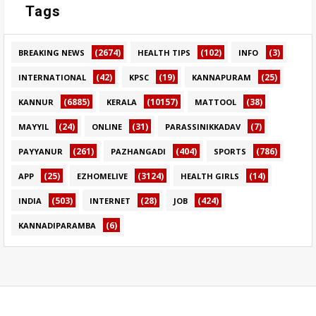
Tags
(2674)
(102)
(3)
BREAKING NEWS
HEALTH TIPS
INFO
(42)
(19)
(25)
INTERNATIONAL
KPSC
KANNAPURAM
(6885)
(10157)
(38)
KANNUR
KERALA
MATTOOL
(24)
(31)
(7)
MAYYIL
ONLINE
PARASSINIKKADAV
(261)
(404)
(786)
PAYYANUR
PAZHANGADI
SPORTS
(25)
(3124)
(14)
APP
EZHOMELIVE
HEALTH GIRLS
(503)
(28)
(424)
INDIA
INTERNET
JOB
(6)
KANNADIPARAMBA