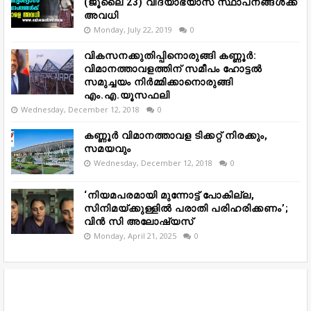
(ജൂലൈ 23) വിദ്യാഭ്യാസ സ്ഥാപനങ്ങൾക്ക്
അവധി
Monday, July 22, 2019
0
വികസനക്കുതിപ്പിനൊരുങ്ങി കണ്ണൂർ:
വിമാനത്താവളത്തിന് സമീപം ഹോട്ടൽ
സമുച്ചയം നിർമ്മിക്കാനൊരുങ്ങി
എം.എ.യൂസഫലി
Wednesday, December 12, 2018
0
കണ്ണൂർ വിമാനത്താവള ടിക്കറ്റ് നിരക്കും,
സമയവും
Wednesday, December 12, 2018
0
‘നിയമപരമായി മുന്നോട്ട് പോകില്ല,
സിനിമയ്ക്കുള്ളിൽ പരാതി പരിഹരിക്കണം’;
വിൻ സി അലോഷ്യസ്
Monday, April 21, 2025
0