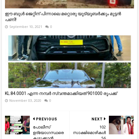
ഈ ബുൾ ജെറ്റിന് പിന്നാലെ മറ്റൊരു യൂട്യൂബർക്കും മുട്ടൻ
പണി!
September 10, 2021
0
KL.84.0001 എന്ന നമ്പർ സ്വന്തമാക്കിയത് 901000 രൂപക്ക്
November 03, 2020
0
PREVIOUS
NEXT
പോലീസ്
102
ഉദ്യോഗസ്ഥരെ
സാക്ഷിമൊഴികള്‍
കുടുക്കാൻ
, 56