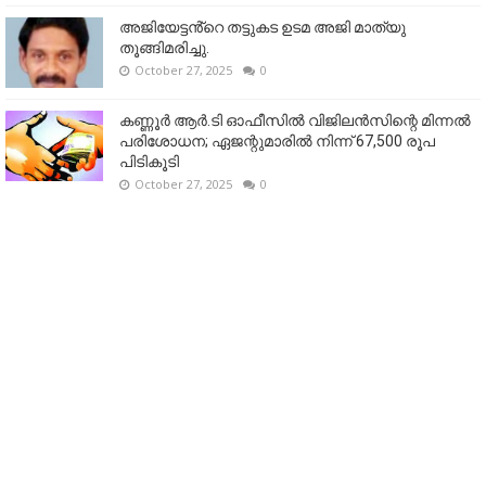
അജിയേട്ടൻ്റെ തട്ടുകട ഉടമ അജി മാത്യു
തൂങ്ങിമരിച്ചു.
October 27, 2025
0
കണ്ണൂര്‍ ആര്‍.ടി ഓഫീസില്‍ വിജിലൻസിന്റെ മിന്നല്‍
പരിശോധന; ഏജന്റുമാരില്‍ നിന്ന് 67,500 രൂപ
പിടികൂടി
October 27, 2025
0