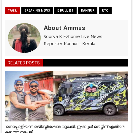
TAGS:
BREAKING NEWS
E BULL JET
KANNUR
RTO
About Ammus
Soorya K Ezhome Live News
Reporter Kannur - Kerala
RELATED POSTS
'നെപ്പോളിയൻ' രജിസ്ട്രേഷൻ റദ്ദാക്കി; ഇ-ബുൾ ജെറ്റിന് എതിരെ
കടുത്ത നടപടി