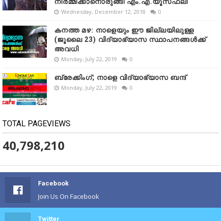
നിർമ്മിക്കാനൊരുങ്ങി എം.എ.യൂസഫലി
Wednesday, December 12, 2018
0
കനത്ത മഴ: നാളെയും ഈ ജില്ലയിലുള്ള
(ജൂലൈ 23) വിദ്യാഭ്യാസ സ്ഥാപനങ്ങൾക്ക്
അവധി
Monday, July 22, 2019
0
ബ്രേക്കിംഗ്; നാളെ വിദ്യാഭ്യാസ ബന്ദ്
Monday, July 22, 2019
0
TOTAL PAGEVIEWS
40,798,210
Facebook
Join Us On Facebook
Twitter