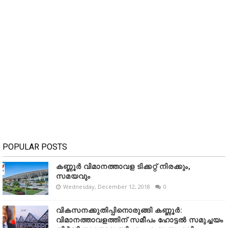
POPULAR POSTS
കണ്ണൂർ വിമാനത്താവള ടിക്കറ്റ് നിരക്കും,
സമയവും
Wednesday, December 12, 2018
0
വികസനക്കുതിപ്പിനൊരുങ്ങി കണ്ണൂർ:
വിമാനത്താവളത്തിന് സമീപം ഹോട്ടൽ സമുച്ചയം