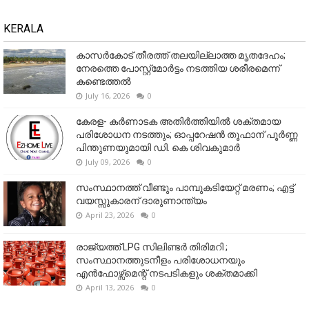
KERALA
കാസർകോട് തീരത്ത് തലയില്ലാത്ത മൃതദേഹം;
നേരത്തെ പോസ്റ്റ്‌മോർട്ടം നടത്തിയ ശരീരമെന്ന്
കണ്ടെത്തൽ
July 16, 2026
0
കേരള- കർണാടക അതിർത്തിയിൽ ശക്തമായ
പരിശോധന നടത്തും; ഓപ്പറേഷൻ തൂഫാന് പൂർണ്ണ
പിന്തുണയുമായി ഡി. കെ ശിവകുമാർ
July 09, 2026
0
സംസ്ഥാനത്ത് വീണ്ടും പാമ്പുകടിയേറ്റ് മരണം; എട്ട്
വയസ്സുകാരന് ദാരുണാന്ത്യം
April 23, 2026
0
രാജ്യത്ത് LPG സിലിണ്ടർ തിരിമറി ;
സംസ്ഥാനത്തുടനീളം പരിശോധനയും
എൻഫോഴ്സ്മെന്റ് നടപടികളും ശക്തമാക്കി
April 13, 2026
0