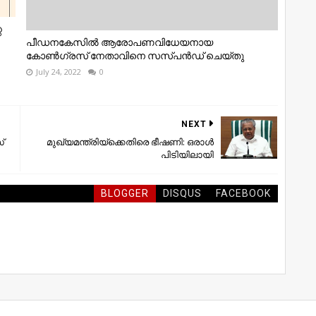
െ
പീഡനകേസിൽ ആരോപണവിധേയനായ
കോൺഗ്രസ് നേതാവിനെ സസ്പൻഡ് ചെയ്തു
July 24, 2022
0
NEXT
്
മുഖ്യമന്ത്രിയ്ക്കെതിരെ ഭീഷണി: ഒരാള്‍
പിടിയിലായി
BLOGGER
DISQUS
FACEBOOK