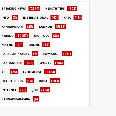
(2674)
(102)
BREAKING NEWS
HEALTH TIPS
(3)
(42)
(19)
INFO
INTERNATIONAL
KPSC
(25)
(6885)
KANNAPURAM
KANNUR
(10157)
(38)
KERALA
MATTOOL
(24)
(31)
MAYYIL
ONLINE
(7)
(261)
PARASSINIKKADAV
PAYYANUR
(404)
(786)
PAZHANGADI
SPORTS
(25)
(3124)
APP
EZHOMELIVE
(14)
(503)
HEALTH GIRLS
INDIA
(28)
(424)
INTERNET
JOB
(6)
KANNADIPARAMBA