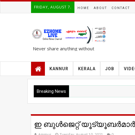
FRIDAY, AUGUST 7.
HOME
ABOUT
CONTACT
Never share anything without
knowing the complete TRUTH..!!!
KANNUR
KERALA
JOB
VID
Breaking News
ഇ ബുൾജെറ്റ് യൂട്യൂബർമാർക്
Ammus
Tuesday, August 10, 2021
0