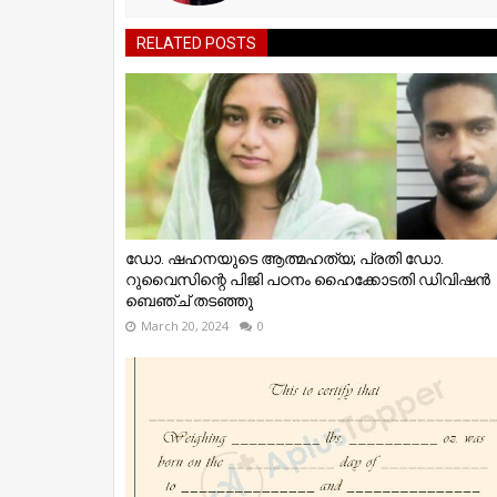
RELATED POSTS
ഡോ. ഷഹനയുടെ ആത്മഹത്യ; പ്രതി ഡോ.
റുവൈസിന്റെ പിജി പഠനം ഹൈക്കോടതി ഡിവിഷന്‍
ബെഞ്ച് തടഞ്ഞു
March 20, 2024
0