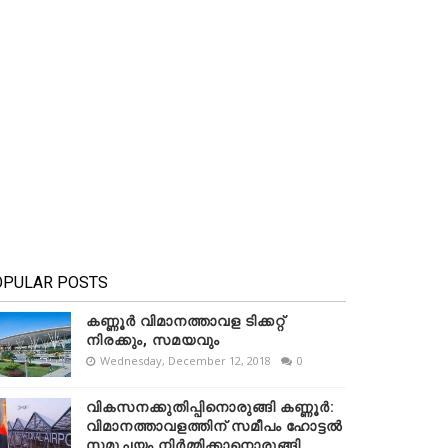
OPULAR POSTS
കണ്ണൂർ വിമാനത്താവള ടിക്കറ്റ്
നിരക്കും, സമയവും
Wednesday, December 12, 2018
0
വികസനക്കുതിപ്പിനൊരുങ്ങി കണ്ണൂർ:
വിമാനത്താവളത്തിന് സമീപം ഹോട്ടൽ
സമുച്ചയം നിർമ്മിക്കാനൊരുങ്ങി