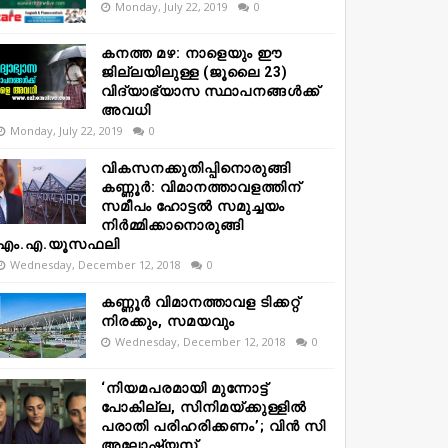
Monday, July 22, 2019
0
കനത്ത മഴ: നാളെയും ഈ
ജില്ലയിലുള്ള (ജൂലൈ 23)
വിദ്യാഭ്യാസ സ്ഥാപനങ്ങൾക്ക്
അവധി
Monday, July 22, 2019
0
വികസനക്കുതിപ്പിനൊരുങ്ങി
കണ്ണൂർ: വിമാനത്താവളത്തിന്
സമീപം ഹോട്ടൽ സമുച്ചയം
നിർമ്മിക്കാനൊരുങ്ങി
എം.എ.യൂസഫലി
Wednesday, December 12, 2018
0
കണ്ണൂർ വിമാനത്താവള ടിക്കറ്റ്
നിരക്കും, സമയവും
Wednesday, December 12, 2018
0
‘നിയമപരമായി മുന്നോട്ട്
പോകില്ല, സിനിമയ്ക്കുള്ളിൽ
പരാതി പരിഹരിക്കണം’; വിൻ സി
അലോഷ്യസ്