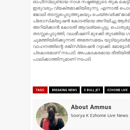
ഓഫീസിലുണ്ടായ നാശ നഷ്ടങ്ങളുടെ തുക കെട്ടിവയ
ഇരുവരും വ്യക്തമാക്കിയിരുന്നു. എന്നാല്‍ പൊത
ജോലി തടസ്സപ്പെടുത്തുകയും ചെയ്തവര്‍ക്ക് ജാ
പ്രോസിക്യൂഷന്‍ കോടതിയെ അറിയിച്ചു.ആര്‍
അറിയിക്കാന്‍ കോടതി ആവശ്യപ്പെട്ടു. പൊതുമുത
തടസ്സപ്പെടുത്തി, വധഭീഷണി മുഴക്കി തുടങ്ങിയ ഗ
ചുമത്തിയിരിക്കുന്നത്. അതേസമയം യൂട്യൂബര്‍മാ
വാഹനത്തിന്റെ രജിസ്‌ട്രേഷന്‍ റദ്ദാക്കി. മോട്ട
പ്രകാരമാണ് നടപടി. അപകടകരമായ രീതിയില്‍ 
പാലിക്കാത്തിനുമാണ് നടപടി.
TAGS:
BREAKING NEWS
E BULL JET
EZHOME LIVE
About Ammus
Soorya K Ezhome Live News R