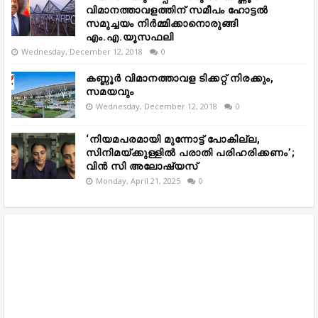
വിമാനത്താവളത്തിന് സമീപം ഹോട്ടൽ
സമുച്ചയം നിർമ്മിക്കാനൊരുങ്ങി
എം.എ.യൂസഫലി
Wednesday, December 12, 2018
0
കണ്ണൂർ വിമാനത്താവള ടിക്കറ്റ് നിരക്കും,
സമയവും
Wednesday, December 12, 2018
0
‘നിയമപരമായി മുന്നോട്ട് പോകില്ല,
സിനിമയ്ക്കുള്ളിൽ പരാതി പരിഹരിക്കണം’;
വിൻ സി അലോഷ്യസ്
Monday, April 21, 2025
0