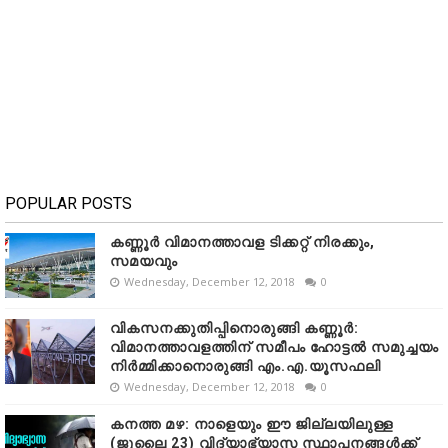
POPULAR POSTS
കണ്ണൂർ വിമാനത്താവള ടിക്കറ്റ് നിരക്കും,
സമയവും
Wednesday, December 12, 2018
0
വികസനക്കുതിപ്പിനൊരുങ്ങി കണ്ണൂർ:
വിമാനത്താവളത്തിന് സമീപം ഹോട്ടൽ സമുച്ചയം
നിർമ്മിക്കാനൊരുങ്ങി എം.എ.യൂസഫലി
Wednesday, December 12, 2018
0
കനത്ത മഴ: നാളെയും ഈ ജില്ലയിലുള്ള
(ജൂലൈ 23) വിദ്യാഭ്യാസ സ്ഥാപനങ്ങൾക്ക്