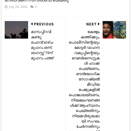
July 24, 2022
0
PREVIOUS
NEXT
മാസപ്പിറവി
കേരളം
കണ്ടു;
കത്തിക്കും,
ചൊവ്വാഴ്ച
പൊലീസിന്റെയും
മുഹറം ഒന്ന്,
മോട്ടർ വാഹന
ഓഗസ്റ്റ് 19ന്
വകുപ്പിന്റെയും
മുഹറം പത്ത്
വെബ്സൈറ്റുക
ൾ ഹാക്ക്
ചെയ്യണം,
ഔദ്യോഗിക
സോഷ്യൽ
മീഡിയ
പേജുകളിൽ
പൊങ്കാലയിടണം;
നിയമലംഘനങ്ങ
ൾക്ക് ആഹ്വാനം
ചെയ്തതിനും
നിയമവിരുദ്ധമാ
യി സംഘം
ചേർന്നതിനും