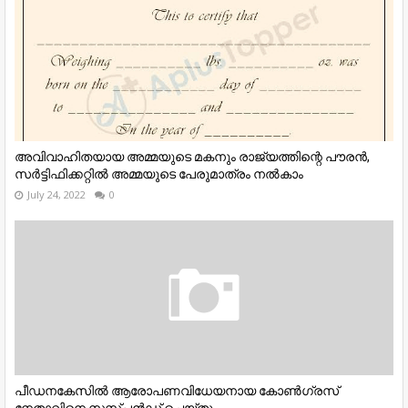
അവിവാഹിതയായ അമ്മയുടെ മകനും രാജ്യത്തിന്റെ പൗരന്‍,
സര്‍ട്ടിഫിക്കറ്റില്‍ അമ്മയുടെ പേരുമാത്രം നല്‍കാം
July 24, 2022
0
പീഡനകേസിൽ ആരോപണവിധേയനായ കോൺഗ്രസ്
നേതാവിനെ സസ്പൻഡ് ചെയ്തു