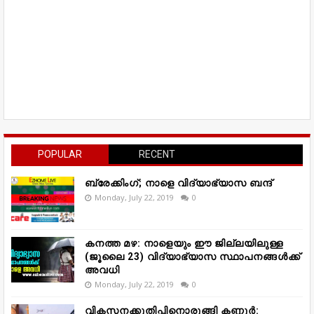
POPULAR
RECENT
ബ്രേക്കിംഗ്; നാളെ വിദ്യാഭ്യാസ ബന്ദ്
Monday, July 22, 2019
0
കനത്ത മഴ: നാളെയും ഈ ജില്ലയിലുള്ള
(ജൂലൈ 23) വിദ്യാഭ്യാസ സ്ഥാപനങ്ങൾക്ക്
അവധി
Monday, July 22, 2019
0
വികസനക്കുതിപ്പിനൊരുങ്ങി കണ്ണൂർ: