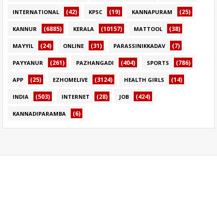
(42)
(19)
(25)
INTERNATIONAL
KPSC
KANNAPURAM
(6885)
(10157)
(38)
KANNUR
KERALA
MATTOOL
(24)
(31)
(7)
MAYYIL
ONLINE
PARASSINIKKADAV
(261)
(404)
(786)
PAYYANUR
PAZHANGADI
SPORTS
(25)
(3124)
(14)
APP
EZHOMELIVE
HEALTH GIRLS
(503)
(28)
(424)
INDIA
INTERNET
JOB
(6)
KANNADIPARAMBA