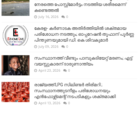
നേരത്തെ പോസ്റ്റ്‌മോർട്ടം നടത്തിയ ശരീരമെന്ന്
കണ്ടെത്തൽ
July 16, 2026
0
കേരള- കർണാടക അതിർത്തിയിൽ ശക്തമായ
പരിശോധന നടത്തും; ഓപ്പറേഷൻ തൂഫാന് പൂർണ്ണ
പിന്തുണയുമായി ഡി. കെ ശിവകുമാർ
July 09, 2026
0
സംസ്ഥാനത്ത് വീണ്ടും പാമ്പുകടിയേറ്റ് മരണം; എട്ട്
വയസ്സുകാരന് ദാരുണാന്ത്യം
April 23, 2026
0
രാജ്യത്ത് LPG സിലിണ്ടർ തിരിമറി ;
സംസ്ഥാനത്തുടനീളം പരിശോധനയും
എൻഫോഴ്സ്മെന്റ് നടപടികളും ശക്തമാക്കി
April 13, 2026
0