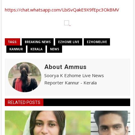
https://chat.whatsapp.com/LbiSvQakE9X9fEpc3OkBMV
TAGS:
BREAKING NEWS
EZHOME LIVE
EZHOMELIVE
KANNUR
KERALA
NEWS
About Ammus
Soorya K Ezhome Live News
Reporter Kannur - Kerala
RELATED POSTS