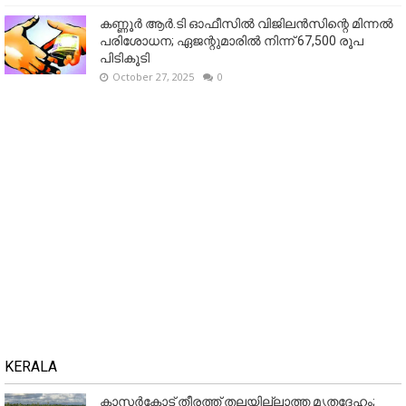
കണ്ണൂര്‍ ആര്‍.ടി ഓഫീസില്‍ വിജിലൻസിന്റെ മിന്നല്‍
പരിശോധന; ഏജന്റുമാരില്‍ നിന്ന് 67,500 രൂപ
പിടികൂടി
October 27, 2025
0
KERALA
കാസർകോട് തീരത്ത് തലയില്ലാത്ത മൃതദേഹം;