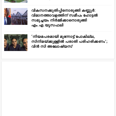
വികസനക്കുതിപ്പിനൊരുങ്ങി കണ്ണൂർ:
വിമാനത്താവളത്തിന് സമീപം ഹോട്ടൽ
സമുച്ചയം നിർമ്മിക്കാനൊരുങ്ങി
എം.എ.യൂസഫലി
‘നിയമപരമായി മുന്നോട്ട് പോകില്ല,
സിനിമയ്ക്കുള്ളിൽ പരാതി പരിഹരിക്കണം’;
വിൻ സി അലോഷ്യസ്