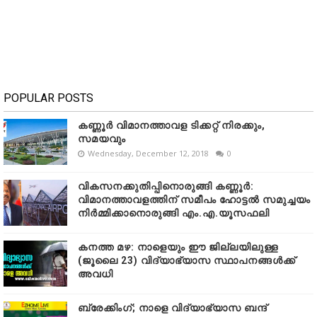
POPULAR POSTS
കണ്ണൂർ വിമാനത്താവള ടിക്കറ്റ് നിരക്കും,
സമയവും
Wednesday, December 12, 2018
0
വികസനക്കുതിപ്പിനൊരുങ്ങി കണ്ണൂർ:
വിമാനത്താവളത്തിന് സമീപം ഹോട്ടൽ സമുച്ചയം
നിർമ്മിക്കാനൊരുങ്ങി എം.എ.യൂസഫലി
കനത്ത മഴ: നാളെയും ഈ ജില്ലയിലുള്ള
(ജൂലൈ 23) വിദ്യാഭ്യാസ സ്ഥാപനങ്ങൾക്ക്
അവധി
ബ്രേക്കിംഗ്; നാളെ വിദ്യാഭ്യാസ ബന്ദ്