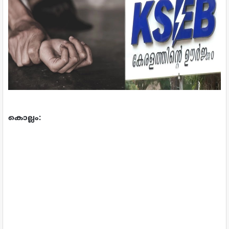
കൊല്ലം: