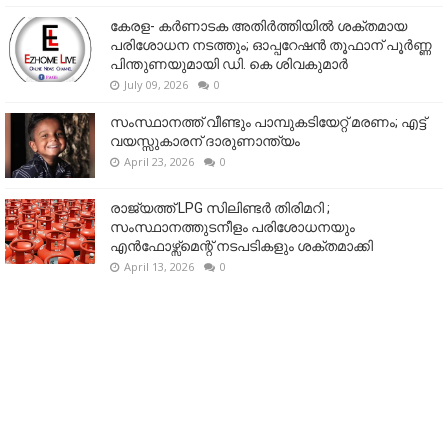
കേരള- കർണാടക അതിർത്തിയിൽ ശക്തമായ
പരിശോധന നടത്തും; ഓപ്പറേഷൻ തൂഫാന് പൂർണ്ണ
പിന്തുണയുമായി ഡി. കെ ശിവകുമാർ
July 09, 2026
0
സംസ്ഥാനത്ത് വീണ്ടും പാമ്പുകടിയേറ്റ് മരണം; എട്ട്
വയസ്സുകാരന് ദാരുണാന്ത്യം
April 23, 2026
0
രാജ്യത്ത് LPG സിലിണ്ടർ തിരിമറി ;
സംസ്ഥാനത്തുടനീളം പരിശോധനയും
എൻഫോഴ്സ്മെന്റ് നടപടികളും ശക്തമാക്കി
April 13, 2026
0