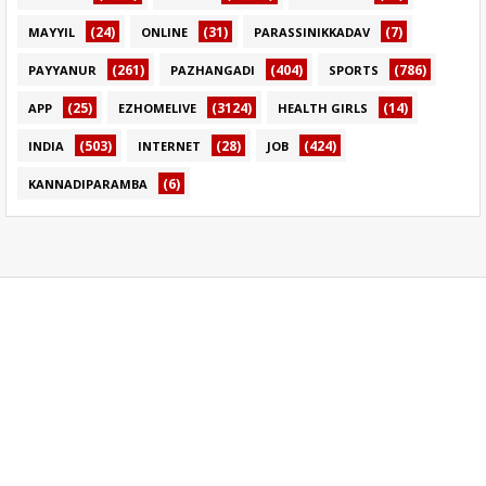
(24)
(31)
(7)
MAYYIL
ONLINE
PARASSINIKKADAV
(261)
(404)
(786)
PAYYANUR
PAZHANGADI
SPORTS
(25)
(3124)
(14)
APP
EZHOMELIVE
HEALTH GIRLS
(503)
(28)
(424)
INDIA
INTERNET
JOB
(6)
KANNADIPARAMBA