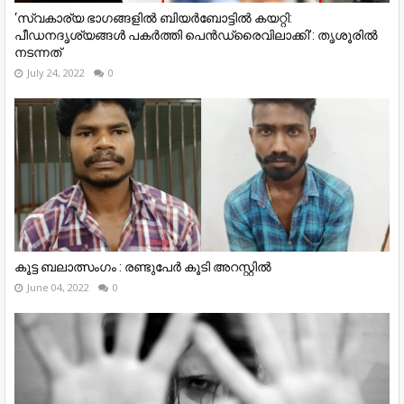
‘സ്വകാര്യ ഭാഗങ്ങളിൽ ബിയർബോട്ടിൽ കയറ്റി:
പീഡനദൃശ്യങ്ങൾ പകർത്തി പെൻഡ്രൈവിലാക്കി’: തൃശൂരിൽ
നടന്നത്
July 24, 2022
0
കൂട്ട ബലാത്സംഗം : രണ്ടുപേർ കൂടി അറസ്റ്റിൽ
June 04, 2022
0