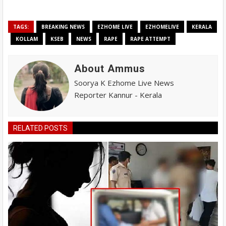
TAGS:
BREAKING NEWS
EZHOME LIVE
EZHOMELIVE
KERALA
KOLLAM
KSEB
NEWS
RAPE
RAPE ATTEMPT
About Ammus
Soorya K Ezhome Live News
Reporter Kannur - Kerala
RELATED POSTS