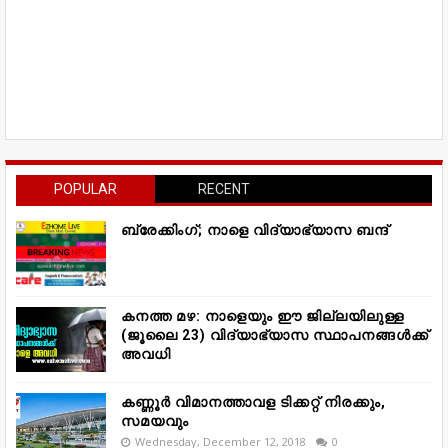
POPULAR
RECENT
ബ്രേക്കിംഗ്; നാളെ വിദ്യാഭ്യാസ ബന്ദ്
കനത്ത മഴ: നാളെയും ഈ ജില്ലയിലുള്ള
(ജൂലൈ 23) വിദ്യാഭ്യാസ സ്ഥാപനങ്ങൾക്ക്
അവധി
കണ്ണൂർ വിമാനത്താവള ടിക്കറ്റ് നിരക്കും,
സമയവും
Wednesday, December 12, 2018
0