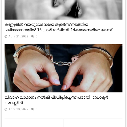
കണ്ണൂരിൽ വയറുവേദനയെ തുടർന്ന് നടത്തിയ
പരിശോധനയിൽ 16 കാരി ഗർഭിണി: 14കാരനെതിരെ കേസ്
April 21, 2022
0
വിവാഹ വാഗ്ദാനം നൽകി പീഡിപ്പിച്ചെന്ന് പരാതി : ഡോക്ടർ
അറസ്റ്റിൽ
April 20, 2022
0