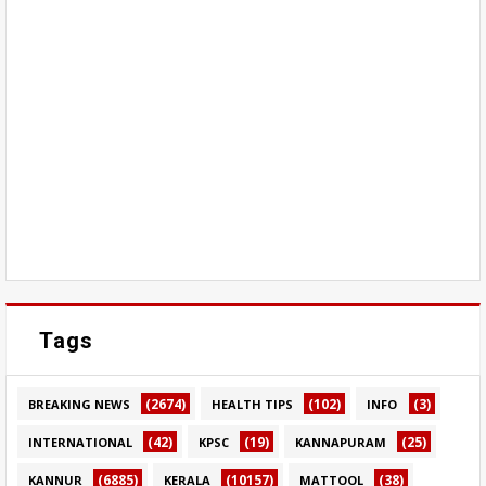
Tags
(2674)
(102)
(3)
BREAKING NEWS
HEALTH TIPS
INFO
(42)
(19)
(25)
INTERNATIONAL
KPSC
KANNAPURAM
(6885)
(10157)
(38)
KANNUR
KERALA
MATTOOL