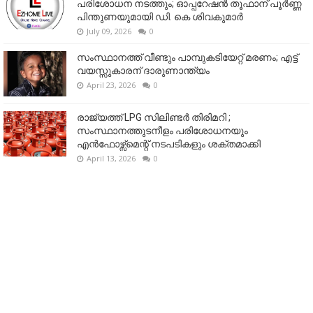
പരിശോധന നടത്തും; ഓപ്പറേഷൻ തൂഫാന് പൂർണ്ണ
പിന്തുണയുമായി ഡി. കെ ശിവകുമാർ
July 09, 2026
0
സംസ്ഥാനത്ത് വീണ്ടും പാമ്പുകടിയേറ്റ് മരണം; എട്ട്
വയസ്സുകാരന് ദാരുണാന്ത്യം
April 23, 2026
0
രാജ്യത്ത് LPG സിലിണ്ടർ തിരിമറി ;
സംസ്ഥാനത്തുടനീളം പരിശോധനയും
എൻഫോഴ്സ്മെന്റ് നടപടികളും ശക്തമാക്കി
April 13, 2026
0