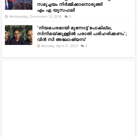
സമുച്ചയം നിർമ്മിക്കാനൊരുങ്ങി
എം.എ.യൂസഫലി
Wednesday, December 12, 2018
0
‘നിയമപരമായി മുന്നോട്ട് പോകില്ല,
സിനിമയ്ക്കുള്ളിൽ പരാതി പരിഹരിക്കണം’;
വിൻ സി അലോഷ്യസ്
Monday, April 21, 2025
0