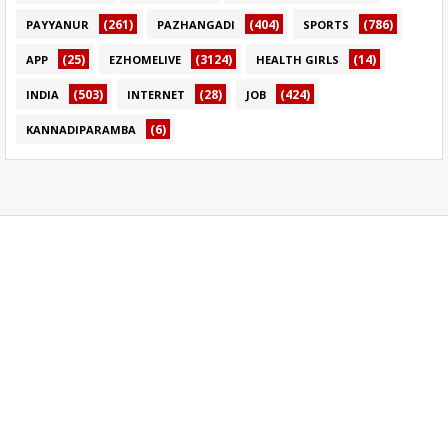
(261)
(404)
(786)
PAYYANUR
PAZHANGADI
SPORTS
(25)
(3124)
(14)
APP
EZHOMELIVE
HEALTH GIRLS
(503)
(28)
(424)
INDIA
INTERNET
JOB
(6)
KANNADIPARAMBA