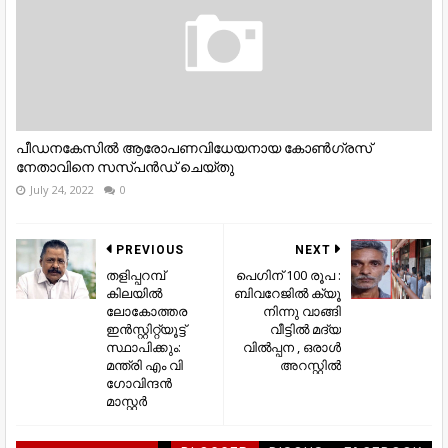
പീഡനകേസിൽ ആരോപണവിധേയനായ കോൺഗ്രസ്
നേതാവിനെ സസ്പൻഡ് ചെയ്തു
July 24, 2022
0
PREVIOUS
NEXT
തളിപ്പറമ്പ്
പെഗിന് 100 രൂപ :
കിലയില്‍
ബിവറേജിൽ ക്യൂ
ലോകോത്തര
നിന്നു വാങ്ങി
ഇന്‍സ്റ്റിറ്റ്യൂട്ട്
വീട്ടിൽ മദ്യ
സ്ഥാപിക്കും:
വിൽപ്പന , ഒരാൾ
മന്ത്രി എം വി
അറസ്റ്റിൽ
ഗോവിന്ദന്‍
മാസ്റ്റര്‍