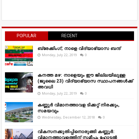
POPULAR
RECENT
ബ്രേക്കിംഗ്; നാളെ വിദ്യാഭ്യാസ ബന്ദ്
Monday, July 22, 2019
0
കനത്ത മഴ: നാളെയും ഈ ജില്ലയിലുള്ള
(ജൂലൈ 23) വിദ്യാഭ്യാസ സ്ഥാപനങ്ങൾക്ക്
അവധി
Monday, July 22, 2019
0
കണ്ണൂർ വിമാനത്താവള ടിക്കറ്റ് നിരക്കും,
സമയവും
Wednesday, December 12, 2018
0
വികസനക്കുതിപ്പിനൊരുങ്ങി കണ്ണൂർ:
വിമാനത്താവളത്തിന് സമീപം ഹോട്ടൽ