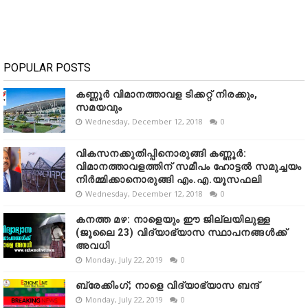
POPULAR POSTS
കണ്ണൂർ വിമാനത്താവള ടിക്കറ്റ് നിരക്കും,
സമയവും
Wednesday, December 12, 2018
0
വികസനക്കുതിപ്പിനൊരുങ്ങി കണ്ണൂർ:
വിമാനത്താവളത്തിന് സമീപം ഹോട്ടൽ സമുച്ചയം
നിർമ്മിക്കാനൊരുങ്ങി എം.എ.യൂസഫലി
Wednesday, December 12, 2018
0
കനത്ത മഴ: നാളെയും ഈ ജില്ലയിലുള്ള
(ജൂലൈ 23) വിദ്യാഭ്യാസ സ്ഥാപനങ്ങൾക്ക്
അവധി
Monday, July 22, 2019
0
ബ്രേക്കിംഗ്; നാളെ വിദ്യാഭ്യാസ ബന്ദ്
Monday, July 22, 2019
0