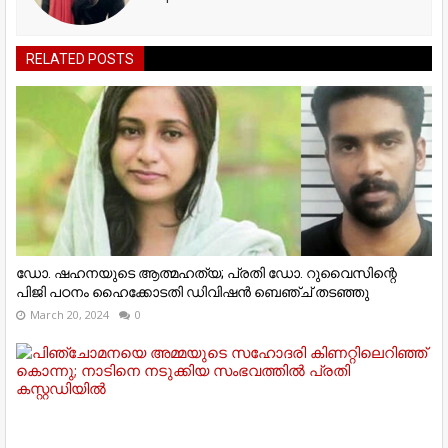
RELATED POSTS
ഡോ. ഷഹനയുടെ ആത്മഹത്യ; പ്രതി ഡോ. റുവൈസിന്റെ
പിജി പഠനം ഹൈക്കോടതി ഡിവിഷന്‍ ബെഞ്ച് തടഞ്ഞു
March 20, 2024
0