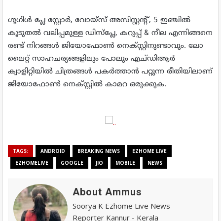
ഗൂഗിൾ പ്ലേ സ്റ്റോർ, വോയ്‌സ് അസിസ്റ്റന്റ്, 5 ഇഞ്ചിൽ
കൂടുതൽ വലിപ്പമുള്ള ഡിസ്പ്ലേ, കറുപ്പ് & നീല എന്നിങ്ങനെ
രണ്ട് നിറങ്ങൾ ജിയോഫോൺ നെക്‌സ്റ്റിനുണ്ടാവും. ലോ
ലൈറ്റ് സാഹചര്യങ്ങളിലും പോലും എച്ഡിആർ
ക്വാളിറ്റിയിൽ ചിത്രങ്ങൾ പകർത്താൻ പറ്റുന്ന രീതിയിലാണ്
ജിയോഫോൺ നെക്‌സ്റ്റിൽ കാമറ ഒരുക്കുക.
TAGS:
ANDROID
BREAKING NEWS
EZHOME LIVE
EZHOMELIVE
GOOGLE
JIO
MOBILE
NEWS
About Ammus
Soorya K Ezhome Live News
Reporter Kannur - Kerala