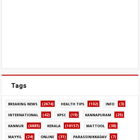
Tags
(2674)
(102)
(3)
BREAKING NEWS
HEALTH TIPS
INFO
(42)
(19)
(25)
INTERNATIONAL
KPSC
KANNAPURAM
(6885)
(10157)
(38)
KANNUR
KERALA
MATTOOL
(24)
(31)
(7)
MAYYIL
ONLINE
PARASSINIKKADAV