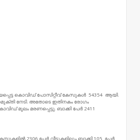
്യപ്പെട്ട കൊവിഡ് പോസിറ്റീവ് കേസുകള്‍ 54354 ആയി.
5) രോഗമുക്തി നേടി. അതോടെ ഇതിനകം രോഗം
ിഡ് മൂലം മരണപ്പെട്ടു. ബാക്കി പേര്‍ 2411
സുകളില്‍ 2306 പേര്‍ വീടുകളിലും ബാക്കി 105 പേര്‍