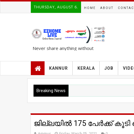
THURSDAY, AUGUST 6.
HOME
ABOUT
CONTAC
Never share anything without
knowing the complete TRUTH..!!!
KANNUR
KERALA
JOB
VID
Breaking News
ജില്ലയില്‍ 175 പേര്‍ക്ക് കൂ
Ammus
Friday, March 05, 2021
0