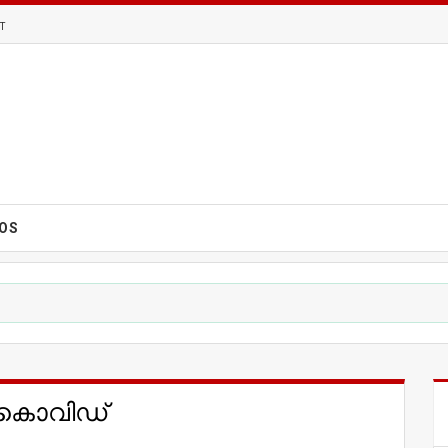
T
EOS
ടി കൊവിഡ്