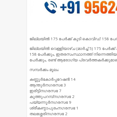
ജില്ലയില്‍ 175 പേര്‍ക്ക് കൂടി കൊവിഡ്: 158 പേര്‍
ജില്ലയില്‍ വെള്ളിയാഴ്ച (മാര്‍ച്ച് 5) 175 പേര്‍
158 പേര്‍ക്കും, ഇതരസംസ്ഥാനത്ത് നിന്നെത്തിയ 
പേര്‍ക്കും, രണ്ട് ആരോഗ്യ പ്രവര്‍ത്തകര്‍ക്കുമ
സമ്പര്‍ക്കം മൂലം:
കണ്ണൂര്‍കോര്‍പ്പറേഷന്‍ 14
ആന്തുര്‍നഗരസഭ 3
ഇരിട്ടിനഗരസഭ 7
കൂത്തുപറമ്പ്‌നഗരസഭ 2
പയ്യന്നൂര്‍നഗരസഭ 9
ശ്രീകണ്ഠാപുരംനഗരസഭ 1
തലശ്ശേരിനഗരസഭ 2