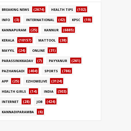
(2674)
(102)
BREAKING NEWS
HEALTH TIPS
(3)
(42)
(19)
INFO
INTERNATIONAL
KPSC
(25)
(6885)
KANNAPURAM
KANNUR
(10157)
(38)
KERALA
MATTOOL
(24)
(31)
MAYYIL
ONLINE
(7)
(261)
PARASSINIKKADAV
PAYYANUR
(404)
(786)
PAZHANGADI
SPORTS
(25)
(3124)
APP
EZHOMELIVE
(14)
(503)
HEALTH GIRLS
INDIA
(28)
(424)
INTERNET
JOB
(6)
KANNADIPARAMBA