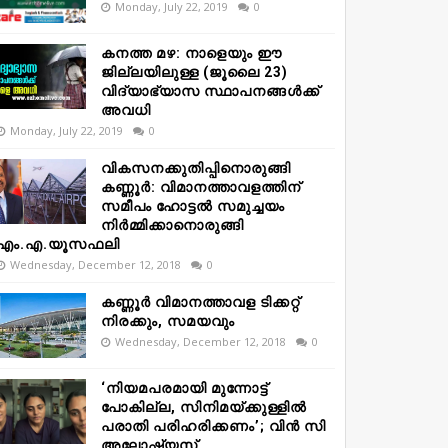
Monday, July 22, 2019
0
കനത്ത മഴ: നാളെയും ഈ
ജില്ലയിലുള്ള (ജൂലൈ 23)
വിദ്യാഭ്യാസ സ്ഥാപനങ്ങൾക്ക്
അവധി
Monday, July 22, 2019
0
വികസനക്കുതിപ്പിനൊരുങ്ങി
കണ്ണൂർ: വിമാനത്താവളത്തിന്
സമീപം ഹോട്ടൽ സമുച്ചയം
നിർമ്മിക്കാനൊരുങ്ങി
എം.എ.യൂസഫലി
Wednesday, December 12, 2018
0
കണ്ണൂർ വിമാനത്താവള ടിക്കറ്റ്
നിരക്കും, സമയവും
Wednesday, December 12, 2018
0
‘നിയമപരമായി മുന്നോട്ട്
പോകില്ല, സിനിമയ്ക്കുള്ളിൽ
പരാതി പരിഹരിക്കണം’; വിൻ സി
അലോഷ്യസ്