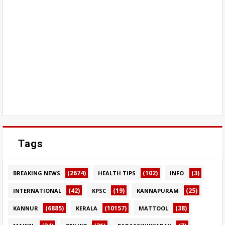
Tags
(2674)
(102)
(3)
BREAKING NEWS
HEALTH TIPS
INFO
(42)
(19)
(25)
INTERNATIONAL
KPSC
KANNAPURAM
(6885)
(10157)
(38)
KANNUR
KERALA
MATTOOL