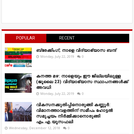
POPULAR
RECENT
ബ്രേക്കിംഗ്; നാളെ വിദ്യാഭ്യാസ ബന്ദ്
Monday, July 22, 2019
0
കനത്ത മഴ: നാളെയും ഈ ജില്ലയിലുള്ള
(ജൂലൈ 23) വിദ്യാഭ്യാസ സ്ഥാപനങ്ങൾക്ക്
അവധി
Monday, July 22, 2019
0
വികസനക്കുതിപ്പിനൊരുങ്ങി കണ്ണൂർ:
വിമാനത്താവളത്തിന് സമീപം ഹോട്ടൽ
സമുച്ചയം നിർമ്മിക്കാനൊരുങ്ങി
എം.എ.യൂസഫലി
Wednesday, December 12, 2018
0