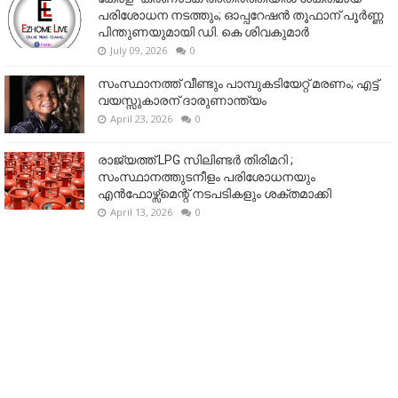
പരിശോധന നടത്തും; ഓപ്പറേഷൻ തൂഫാന് പൂർണ്ണ
പിന്തുണയുമായി ഡി. കെ ശിവകുമാർ
July 09, 2026
0
സംസ്ഥാനത്ത് വീണ്ടും പാമ്പുകടിയേറ്റ് മരണം; എട്ട്
വയസ്സുകാരന് ദാരുണാന്ത്യം
April 23, 2026
0
രാജ്യത്ത് LPG സിലിണ്ടർ തിരിമറി ;
സംസ്ഥാനത്തുടനീളം പരിശോധനയും
എൻഫോഴ്സ്മെന്റ് നടപടികളും ശക്തമാക്കി
April 13, 2026
0