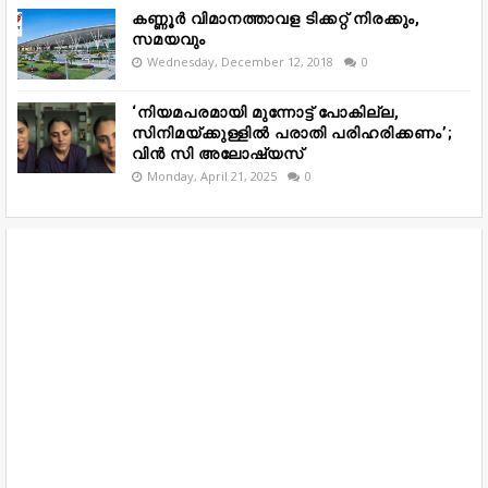
കണ്ണൂർ വിമാനത്താവള ടിക്കറ്റ് നിരക്കും,
സമയവും
Wednesday, December 12, 2018
0
‘നിയമപരമായി മുന്നോട്ട് പോകില്ല,
സിനിമയ്ക്കുള്ളിൽ പരാതി പരിഹരിക്കണം’;
വിൻ സി അലോഷ്യസ്
Monday, April 21, 2025
0