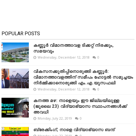
POPULAR POSTS
കണ്ണൂർ വിമാനത്താവള ടിക്കറ്റ് നിരക്കും,
സമയവും
Wednesday, December 12, 2018
0
വികസനക്കുതിപ്പിനൊരുങ്ങി കണ്ണൂർ:
വിമാനത്താവളത്തിന് സമീപം ഹോട്ടൽ സമുച്ചയം
നിർമ്മിക്കാനൊരുങ്ങി എം.എ.യൂസഫലി
Wednesday, December 12, 2018
0
കനത്ത മഴ: നാളെയും ഈ ജില്ലയിലുള്ള
(ജൂലൈ 23) വിദ്യാഭ്യാസ സ്ഥാപനങ്ങൾക്ക്
അവധി
Monday, July 22, 2019
0
ബ്രേക്കിംഗ്; നാളെ വിദ്യാഭ്യാസ ബന്ദ്
Monday, July 22, 2019
0