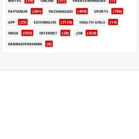
(24)
(31)
(7)
MAYYIL
ONLINE
PARASSINIKKADAV
(261)
(404)
(786)
PAYYANUR
PAZHANGADI
SPORTS
(25)
(3124)
(14)
APP
EZHOMELIVE
HEALTH GIRLS
(503)
(28)
(424)
INDIA
INTERNET
JOB
(6)
KANNADIPARAMBA